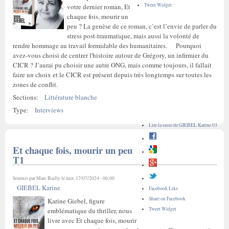
Tweet Widget
votre dernier roman, Et
chaque fois, mourir un
peu ? La genèse de ce roman, c’est l’envie de parler du
stress post-traumatique, mais aussi la volonté de
rendre hommage au travail formidable des humanitaires. Pourquoi
avez-vous choisi de centrer l'histoire autour de Grégory, un infirmier du
CICR ? J’aurai pu choisir une autre ONG, mais comme toujours, il fallait
faire un choix et le CICR est présent depuis très longtemps sur toutes les
zones de conflit.
Sections:
Littérature blanche
Type:
Interviews
Lire la suite
de GIEBEL Karine 03
Et chaque fois, mourir un peu
T1
Soumis par
Marc Bailly
le mer, 17/07/2024 - 06:00
GIEBEL Karine
Facebook Like
Share on Facebook
Karine Giebel, figure
Tweet Widget
emblématique du thriller, nous
livre avec Et chaque fois, mourir