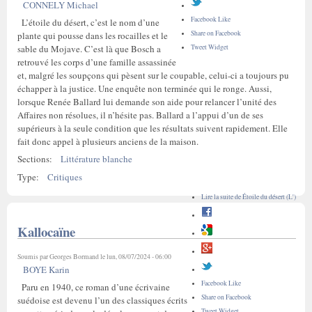
CONNELY Michael
Facebook Like
L’étoile du désert, c’est le nom d’une
Share on Facebook
plante qui pousse dans les rocailles et le
Tweet Widget
sable du Mojave. C’est là que Bosch a
retrouvé les corps d’une famille assassinée
et, malgré les soupçons qui pèsent sur le coupable, celui-ci a toujours pu
échapper à la justice. Une enquête non terminée qui le ronge. Aussi,
lorsque Renée Ballard lui demande son aide pour relancer l’unité des
Affaires non résolues, il n’hésite pas. Ballard a l’appui d’un de ses
supérieurs à la seule condition que les résultats suivent rapidement. Elle
fait donc appel à plusieurs anciens de la maison.
Sections:
Littérature blanche
Type:
Critiques
Lire la suite
de Étoile du désert (L')
Kallocaïne
Soumis par
Georges Bormand
le lun, 08/07/2024 - 06:00
BOYE Karin
Facebook Like
Paru en 1940, ce roman d’une écrivaine
Share on Facebook
suédoise est devenu l’un des classiques écrits
Tweet Widget