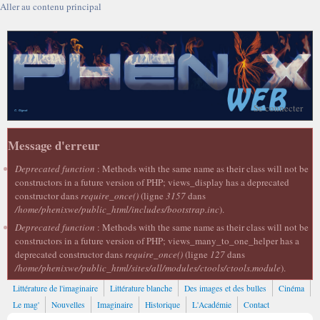
Aller au contenu principal
Se connecter
Message d'erreur
Deprecated function
: Methods with the same name as their class will not be
constructors in a future version of PHP; views_display has a deprecated
constructor dans
require_once()
(ligne
3157
dans
/home/phenixwe/public_html/includes/bootstrap.inc
).
Deprecated function
: Methods with the same name as their class will not be
constructors in a future version of PHP; views_many_to_one_helper has a
deprecated constructor dans
require_once()
(ligne
127
dans
/home/phenixwe/public_html/sites/all/modules/ctools/ctools.module
).
Littérature de l'imaginaire
Littérature blanche
Des images et des bulles
Cinéma
Le mag'
Nouvelles
Imaginaire
Historique
L'Académie
Contact