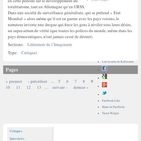
en cette période sur le développement du
totalitarisme, tant en Allemagne qu’en URSS.
Dans une société de surveillance généralisée, qui se prétend « Etat
Mondial » alors même qu’il est en guerre avec les pays voisins, le
narrateur invente une drogue qui force les gens à révéler tous leurs désirs,
un super-sérum de vérité (que toutes les polices du monde, même dans les
pays démocratiques, n’ont jamais cessé de désirer).
Sections:
Littérature de l’Imaginaire
Type:
Critiques
Lire la suite
de Kallocaïne
Pages
« premier
‹ précédent
…
5
6
7
8
9
10
11
12
13
…
suivant ›
dernier »
Facebook Like
Share on Facebook
Tweet Widget
Critiques
Interviews