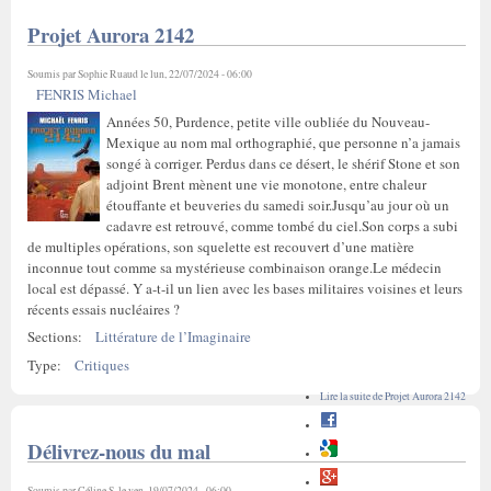
Projet Aurora 2142
Soumis par
Sophie Ruaud
le lun, 22/07/2024 - 06:00
FENRIS Michael
Années 50, Purdence, petite ville oubliée du Nouveau-
Mexique au nom mal orthographié, que personne n’a jamais
songé à corriger. Perdus dans ce désert, le shérif Stone et son
adjoint Brent mènent une vie monotone, entre chaleur
étouffante et beuveries du samedi soir.Jusqu’au jour où un
cadavre est retrouvé, comme tombé du ciel.Son corps a subi
de multiples opérations, son squelette est recouvert d’une matière
inconnue tout comme sa mystérieuse combinaison orange.Le médecin
local est dépassé. Y a-t-il un lien avec les bases militaires voisines et leurs
récents essais nucléaires ?
Sections:
Littérature de l’Imaginaire
Type:
Critiques
Lire la suite
de Projet Aurora 2142
Délivrez-nous du mal
Soumis par
Céline S.
le ven, 19/07/2024 - 06:00