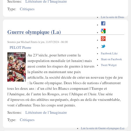
Sections:
Littérature de l’Imaginaire
Type:
Critiques
Lire la suite
de Dons
Guerre olympique (La)
Soumis par
Michael Fenris
le jeu, 11/07/2024 - 06:00
PELOT Pierre
Facebook Like
Au 23°siècle, pour lutter contre la
Share on Facebook
surpopulation mondiale (et lunaire) mais
Tweet Widget
aussi contre les risques de guerres à travers
la planète en maintenant une paix
artificielle, la société décide de créer un nouveau type de jeu
: la Guerre olympique. Deux blocs de nations s’affronteront
tous les deux ans : d’un côté les Blancs comprenant l’Europe et
l’Amérique, de l’autre les Rouges, avec l’Afrique et l’Asie. Une série
d’épreuves où des athlètes sur-préparés, dopés au delà du vraisemblable,
vont s’affronter. Tous les coups sont permis.
Sections:
Littérature de l’Imaginaire
Type:
Critiques
Lire la suite
de Guerre olympique (La)