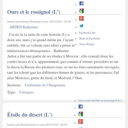
Ours et le rossignol (L’)
Soumis par
Georges Bormand
le mer, 10/07/2024 - 06:00
ARDEN Katherine
Facebook Like
J’avais lu la suite de cette histoire il y a
Share on Facebook
deux ans, mais j’ai quand même pu, l’ayant
Tweet Widget
oubliée, lire ce volume sans idées a priori ni
réminiscences dérangeantes. Katherine
Arden a fait une partie de ses études à Moscou ; elle connaît donc les
contes russes et n’a, apparemment, pas commis d’erreurs grossières ni sur
le décor, la Russie des premiers tsars, ni sur les êtres surnaturels invoqués,
tant les tchorti que les différentes formes de génies, ni les puissances, Gel
alias Morozco, génie du froid, et Medved, l’Ours.
Sections:
Littérature de l’Imaginaire
Type:
Critiques
Lire la suite
de Ours et le rossignol (L’)
Étoile du désert (L')
Soumis par
Michael Fenris
le mar, 09/07/2024 - 06:00