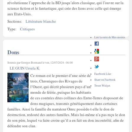
révolutionne l’approche de la BD jusqu’alors classique, qui l’ouvre sur la
science fiction et le fantastique, qui crée des liens avec celle qui émerge
aux Etats-Unis.
Sections:
Littérature blanche
Type:
Critiques
Lire la suite
de Mes moires
Dons
Soumis par
Georges Bormand
le ven, 12/07/2024 - 06:00
LE GUIN Ursula K.
Facebook Like
Ce roman est le premier d’une série de
Share on Facebook
trois, Chroniques des Rivages de
Tweet Widget
l’Ouest, qui décrit plusieurs pays d’un
monde de féérie, puisque les habitants
de ces contrées dites collines des Entre-Terres disposent de
dons magiques, transmis génétiquement dans certaines
familles. Ainsi la famille du narrateur Orrec possède-t-elle le don de
destruction, redouté des autres familles. Mais lui-même n’a pas reçu le don
de son père, lequel va faire croire qu’il a en fait un don incontrôlé, afin de
défendre son clan.