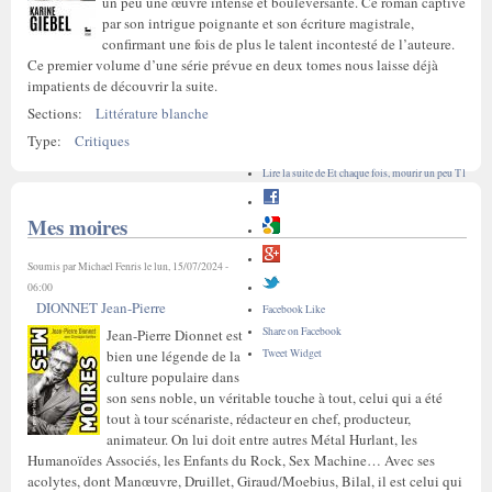
un peu une œuvre intense et bouleversante. Ce roman captive
par son intrigue poignante et son écriture magistrale,
confirmant une fois de plus le talent incontesté de l’auteure.
Ce premier volume d’une série prévue en deux tomes nous laisse déjà
impatients de découvrir la suite.
Sections:
Littérature blanche
Type:
Critiques
Lire la suite
de Et chaque fois, mourir un peu T1
Mes moires
Soumis par
Michael Fenris
le lun, 15/07/2024 -
06:00
DIONNET Jean-Pierre
Facebook Like
Share on Facebook
Jean-Pierre Dionnet est
Tweet Widget
bien une légende de la
culture populaire dans
son sens noble, un véritable touche à tout, celui qui a été
tout à tour scénariste, rédacteur en chef, producteur,
animateur. On lui doit entre autres Métal Hurlant, les
Humanoïdes Associés, les Enfants du Rock, Sex Machine… Avec ses
acolytes, dont Manœuvre, Druillet, Giraud/Moebius, Bilal, il est celui qui