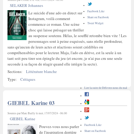
SELAKER Johannes
Facebook Like
Le suicide d'une ado en direct sur
Share on Facebook
Instagram, voilà comment
Tweet Widget
commence ce roman. Une scène
choc qui laisse présager un thriller
au suspense soutenu. Hélas, le soufflé retombe bien vite ! Les
personnages sont à peine esquissés, sans réelle profondeur,
sans qu'aucun de leurs actes et réactions soient crédibles ou
compréhensibles pour le lecteur. Maja, l'ado en dérive, est la seule à un
tant soit peu tirer son épingle du jeu (et encore, je n'ai pas cru une seule
seconde à sa façon de réagir quand elle intègre la secte).
Sections:
Littérature blanche
Type:
Critiques
Lire la suite
de Délivrez-nous du mal
GIEBEL Karine 03
Soumis par
Marc Bailly
le mer, 17/07/2024 - 06:00
GIEBEL Karine
Facebook Like
Pouvez-vous nous parler
Share on Facebook
de l'inspiration derrière