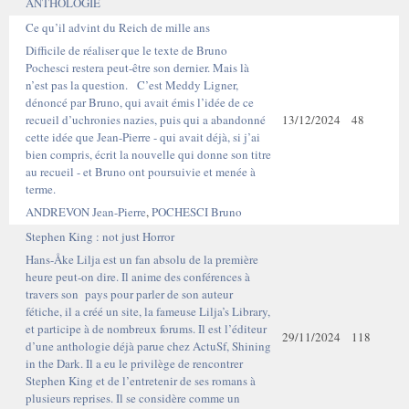
ANTHOLOGIE
Ce qu’il advint du Reich de mille ans
Difficile de réaliser que le texte de Bruno
Pochesci restera peut-être son dernier. Mais là
n’est pas la question. C’est Meddy Ligner,
dénoncé par Bruno, qui avait émis l’idée de ce
recueil d’uchronies nazies, puis qui a abandonné
13/12/2024
48
cette idée que Jean-Pierre - qui avait déjà, si j’ai
bien compris, écrit la nouvelle qui donne son titre
au recueil - et Bruno ont poursuivie et menée à
terme.
ANDREVON Jean-Pierre
,
POCHESCI Bruno
Stephen King : not just Horror
Hans-Åke Lilja est un fan absolu de la première
heure peut-on dire. Il anime des conférences à
travers son pays pour parler de son auteur
fétiche, il a créé un site, la fameuse Lilja’s Library,
et participe à de nombreux forums. Il est l’éditeur
29/11/2024
118
d’une anthologie déjà parue chez ActuSf, Shining
in the Dark. Il a eu le privilège de rencontrer
Stephen King et de l’entretenir de ses romans à
plusieurs reprises. Il se considère comme un