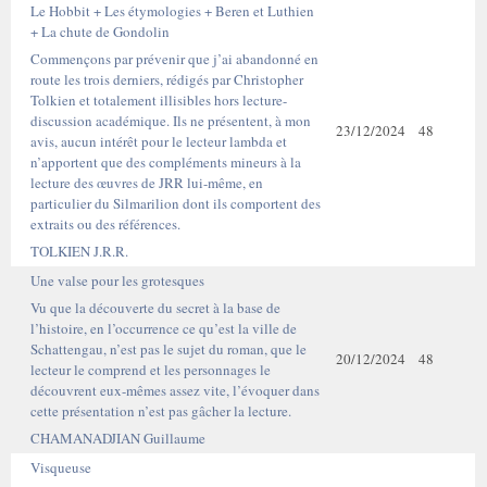
Le Hobbit + Les étymologies + Beren et Luthien
+ La chute de Gondolin
Commençons par prévenir que j’ai abandonné en
route les trois derniers, rédigés par Christopher
Tolkien et totalement illisibles hors lecture-
discussion académique. Ils ne présentent, à mon
23/12/2024
48
avis, aucun intérêt pour le lecteur lambda et
n’apportent que des compléments mineurs à la
lecture des œuvres de JRR lui-même, en
particulier du Silmarilion dont ils comportent des
extraits ou des références.
TOLKIEN J.R.R.
Une valse pour les grotesques
Vu que la découverte du secret à la base de
l’histoire, en l’occurrence ce qu’est la ville de
Schattengau, n’est pas le sujet du roman, que le
20/12/2024
48
lecteur le comprend et les personnages le
découvrent eux-mêmes assez vite, l’évoquer dans
cette présentation n’est pas gâcher la lecture.
CHAMANADJIAN Guillaume
Visqueuse