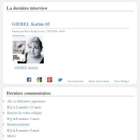
La dernière interview
GIEBEL Karine 03
Soumis par
Marc Bailly
le mer, 17/07/2024 - 06:00
GIEBEL Karine
Facebook Like
Share on Facebook
Tweet Widget
Derniers commentaires
Ah, la littérature japonaise
2 années 11 mois
Il y a
Retour de votre critique
6 années 3 mois
Il y a
Remerciements
8 années 4 mois
Il y a
Merci