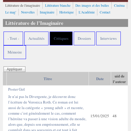
Littérature de l'imaginaire
Littérature blanche
Des images et des bulles
Cinéma
Le mag'
Nouvelles
Imaginaire
Historique
L'Académie
Contact
Littérature de l’Imaginaire
- Tout -
Actualités
Critiques
Dossiers
Interviews
Mémoire
uid de
Titre
Date
l'auteur
Poster Girl
Je n’ai pas lu Divergente, je découvre donc
l’écriture de Veronica Roth. Ce roman est lui
aussi de la catégorie « young adult » et raconte,
comme c’est généralement le cas, comment
15/01/2025
48
l’héroïne va passer à une vision adulte du monde,
alors que, depuis son emprisonnement, elle se
complaît dans ses souvenirs et est tout à fait