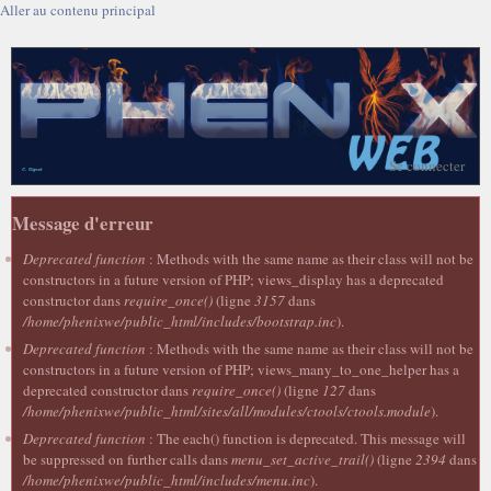
Aller au contenu principal
Se connecter
Message d'erreur
Deprecated function
: Methods with the same name as their class will not be
constructors in a future version of PHP; views_display has a deprecated
constructor dans
require_once()
(ligne
3157
dans
/home/phenixwe/public_html/includes/bootstrap.inc
).
Deprecated function
: Methods with the same name as their class will not be
constructors in a future version of PHP; views_many_to_one_helper has a
deprecated constructor dans
require_once()
(ligne
127
dans
/home/phenixwe/public_html/sites/all/modules/ctools/ctools.module
).
Deprecated function
: The each() function is deprecated. This message will
be suppressed on further calls dans
menu_set_active_trail()
(ligne
2394
dans
/home/phenixwe/public_html/includes/menu.inc
).