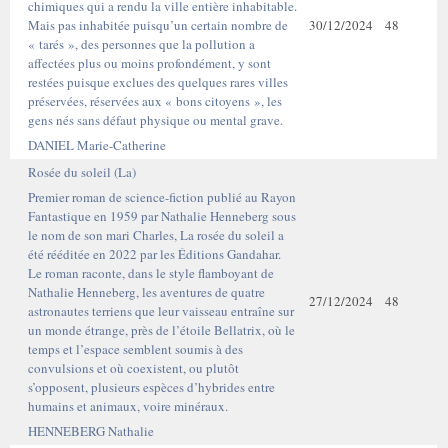
chimiques qui a rendu la ville entière inhabitable.
Mais pas inhabitée puisqu’un certain nombre de
30/12/2024
48
« tarés », des personnes que la pollution a
affectées plus ou moins profondément, y sont
restées puisque exclues des quelques rares villes
préservées, réservées aux « bons citoyens », les
gens nés sans défaut physique ou mental grave.
DANIEL Marie-Catherine
Rosée du soleil (La)
Premier roman de science-fiction publié au Rayon
Fantastique en 1959 par Nathalie Henneberg sous
le nom de son mari Charles, La rosée du soleil a
été rééditée en 2022 par les Éditions Gandahar.
Le roman raconte, dans le style flamboyant de
Nathalie Henneberg, les aventures de quatre
27/12/2024
48
astronautes terriens que leur vaisseau entraîne sur
un monde étrange, près de l’étoile Bellatrix, où le
temps et l’espace semblent soumis à des
convulsions et où coexistent, ou plutôt
s’opposent, plusieurs espèces d’hybrides entre
humains et animaux, voire minéraux.
HENNEBERG Nathalie