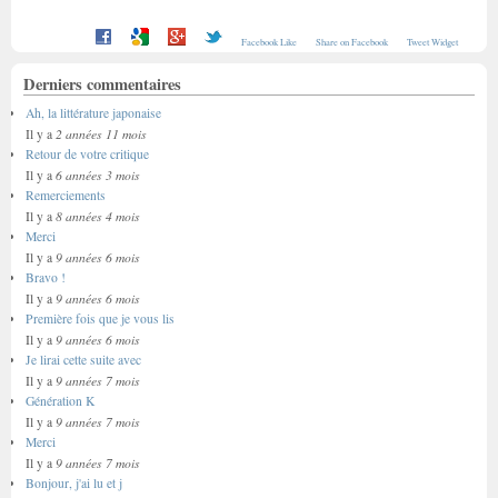
Facebook Like
Share on Facebook
Tweet Widget
Derniers commentaires
Ah, la littérature japonaise
2 années 11 mois
Il y a
Retour de votre critique
6 années 3 mois
Il y a
Remerciements
8 années 4 mois
Il y a
Merci
9 années 6 mois
Il y a
Bravo !
9 années 6 mois
Il y a
Première fois que je vous lis
9 années 6 mois
Il y a
Je lirai cette suite avec
9 années 7 mois
Il y a
Génération K
9 années 7 mois
Il y a
Merci
9 années 7 mois
Il y a
Bonjour, j'ai lu et j