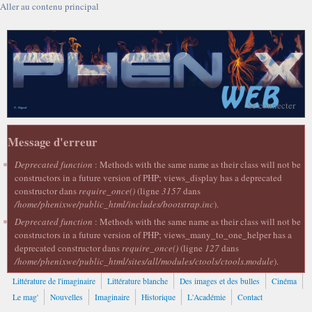
Aller au contenu principal
Se connecter
Message d'erreur
Deprecated function
: Methods with the same name as their class will not be
constructors in a future version of PHP; views_display has a deprecated
constructor dans
require_once()
(ligne
3157
dans
/home/phenixwe/public_html/includes/bootstrap.inc
).
Deprecated function
: Methods with the same name as their class will not be
constructors in a future version of PHP; views_many_to_one_helper has a
deprecated constructor dans
require_once()
(ligne
127
dans
/home/phenixwe/public_html/sites/all/modules/ctools/ctools.module
).
Littérature de l'imaginaire
Littérature blanche
Des images et des bulles
Cinéma
Le mag'
Nouvelles
Imaginaire
Historique
L'Académie
Contact