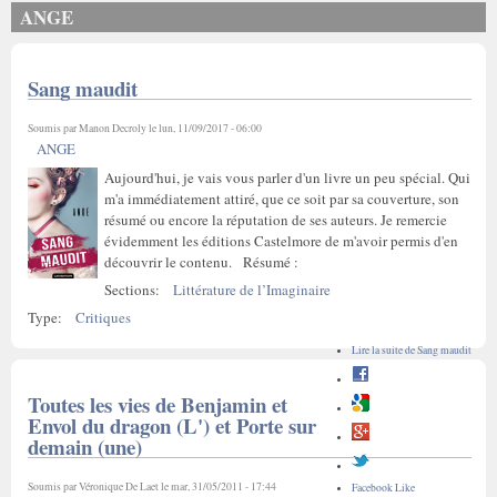
ANGE
Sang maudit
Soumis par
Manon Decroly
le lun, 11/09/2017 - 06:00
ANGE
Aujourd'hui, je vais vous parler d'un livre un peu spécial. Qui
m'a immédiatement attiré, que ce soit par sa couverture, son
résumé ou encore la réputation de ses auteurs. Je remercie
évidemment les éditions Castelmore de m'avoir permis d'en
découvrir le contenu. Résumé :
Sections:
Littérature de l’Imaginaire
Type:
Critiques
Lire la suite
de Sang maudit
Toutes les vies de Benjamin et
Envol du dragon (L') et Porte sur
demain (une)
Soumis par
Véronique De Laet
le mar, 31/05/2011 - 17:44
Facebook Like