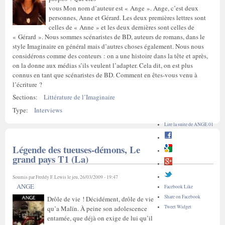
vous Mon nom d’auteur est « Ange ». Ange, c’est deux
personnes, Anne et Gérard. Les deux premières lettres sont
celles de « Anne » et les deux dernières sont celles de
« Gérard ». Nous sommes scénaristes de BD, auteurs de romans, dans le
style Imaginaire en général mais d’autres choses également. Nous nous
considérons comme des conteurs : on a une histoire dans la tête et après,
on la donne aux médias s’ils veulent l’adapter. Cela dit, on est plus
connus en tant que scénaristes de BD. Comment en êtes-vous venu à
l’écriture ?
Sections:
Littérature de l’Imaginaire
Type:
Interviews
Lire la suite
de ANGE 01
Légende des tueuses-démons, Le
grand pays T1 (La)
Soumis par
Freddy F. Lewis
le jeu, 26/03/2009 - 19:47
ANGE
Facebook Like
Share on Facebook
Drôle de vie ! Décidément, drôle de vie
Tweet Widget
qu’a Malïn. À peine son adolescence
entamée, que déjà on exige de lui qu’il