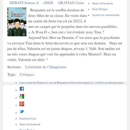
DEBATS Jeanne-A
ANGE
GRATIAS Claire
Share on Facebook
Tweet Widget
Benjamin est le souffre-douleur de
deux filles de sa classe. En visite dans
Ajouter un commentaire
un centre du futur (on est en 2022), il
met un casque qui le propulse dans les univers parallèles.
« A, H ou D », ben oui c’est évident, non, Tina ?
Aujourd’hui, Hier ou Demain. C’est ainsi que le psychiatre
va envoyer Tina dans le futur découvrir ce que sera son demain. Dans un
jeu de rôles, Valentin est un jeune dragon, niveau 3, Val6. Son maître est
un très vieux dragon qui veut lui apprendre à voler, Mentor7. Mais en
vérité, Valentin est alité. *
Sections:
Littérature de l’Imaginaire
Type:
Critiques
Lire la suite
de Toutes les vies de Benjamin et Envol du dragon (L') et Porte sur demain (une)
Facebook Like
Share on Facebook