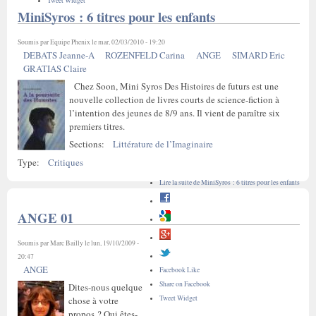
Tweet Widget
MiniSyros : 6 titres pour les enfants
Soumis par
Equipe Phenix
le mar, 02/03/2010 - 19:20
DEBATS Jeanne-A
ROZENFELD Carina
ANGE
SIMARD Eric
GRATIAS Claire
Chez Soon, Mini Syros Des Histoires de futurs est une
nouvelle collection de livres courts de science-fiction à
l’intention des jeunes de 8/9 ans. Il vient de paraître six
premiers titres.
Sections:
Littérature de l’Imaginaire
Type:
Critiques
Lire la suite
de MiniSyros : 6 titres pour les enfants
ANGE 01
Soumis par
Marc Bailly
le lun, 19/10/2009 -
20:47
ANGE
Facebook Like
Share on Facebook
Dites-nous quelque
Tweet Widget
chose à votre
propos ? Qui êtes-