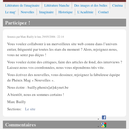
Littérature de l'imaginaire
Littérature blanche
Des images et des bulles
Cinéma
Le mag'
Nouvelles
Imaginaire
Historique
L'Académie
Contact
Participez !
Soumis par
Marc Bailly
le lun, 29/05/2006 - 22:14
Vous voulez collaborer à un merveilleux site web connu dans l’univers
entier, fréquenté par toutes les stars du moment ? Alors, rejoignez-nous,
vous ne serez pas déçus !
Vous voulez écrire des critiques, faire des articles de fond, des interviews ?
Laissez-nous vos coordonnées, nous vous répondrons très vite.
Vous écrivez des nouvelles, vous dessinez, rejoignez la fabuleuse équipe
de Phénix Mag « Nouvelles ».
Nous écrire : bailly.phenix[at]skynet.be
A bientôt, nous en sommes certains !
Marc Bailly
Sections:
Le site
Commentaires