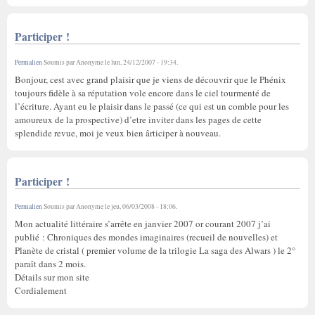
Participer !
Permalien
Soumis par
Anonyme
le
lun, 24/12/2007 - 19:34
.
Bonjour, cest avec grand plaisir que je viens de découvrir que le Phénix
toujours fidèle à sa réputation vole encore dans le ciel tourmenté de
l’écriture. Ayant eu le plaisir dans le passé (ce qui est un comble pour les
amoureux de la prospective) d’etre inviter dans les pages de cette
splendide revue, moi je veux bien ârticiper à nouveau.
Participer !
Permalien
Soumis par
Anonyme
le
jeu, 06/03/2008 - 18:06
.
Mon actualité littéraire s’arrête en janvier 2007 or courant 2007 j’ai
publié : Chroniques des mondes imaginaires (recueil de nouvelles) et
Planète de cristal ( premier volume de la trilogie La saga des Alwars ) le 2°
paraît dans 2 mois.
Détails sur mon site
Cordialement