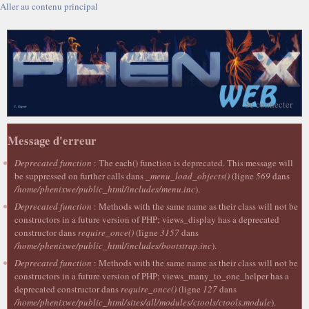
Aller au contenu principal
Se connecter
Message d'erreur
Deprecated function
: The each() function is deprecated. This message will
be suppressed on further calls dans
_menu_load_objects()
(ligne
569
dans
/home/phenixwe/public_html/includes/menu.inc
).
Deprecated function
: Methods with the same name as their class will not be
constructors in a future version of PHP; views_display has a deprecated
constructor dans
require_once()
(ligne
3157
dans
/home/phenixwe/public_html/includes/bootstrap.inc
).
Deprecated function
: Methods with the same name as their class will not be
constructors in a future version of PHP; views_many_to_one_helper has a
deprecated constructor dans
require_once()
(ligne
127
dans
/home/phenixwe/public_html/sites/all/modules/ctools/ctools.module
).