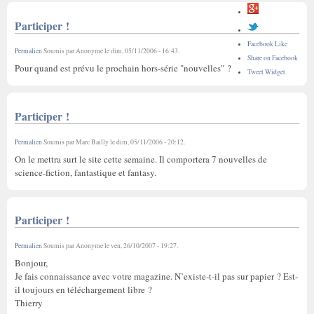
Participer !
Facebook Like
Permalien
Soumis par
Anonyme
le
dim, 05/11/2006 - 16:43
.
Share on Facebook
Pour quand est prévu le prochain hors-série "nouvelles" ?
Tweet Widget
Participer !
Permalien
Soumis par
Marc Bailly
le
dim, 05/11/2006 - 20:12
.
On le mettra surt le site cette semaine. Il comportera 7 nouvelles de
science-fiction, fantastique et fantasy.
Participer !
Permalien
Soumis par
Anonyme
le
ven, 26/10/2007 - 19:27
.
Bonjour,
Je fais connaissance avec votre magazine. N’existe-t-il pas sur papier ? Est-
il toujours en téléchargement libre ?
Thierry