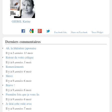
GIEBEL Karine
Facebook Like
Share on Facebook
Tweet Widget
Derniers commentaires
Ah, la littérature japonaise
2 années 11 mois
Il y a
Retour de votre critique
6 années 3 mois
Il y a
Remerciements
8 années 4 mois
Il y a
Merci
9 années 6 mois
Il y a
Bravo !
9 années 6 mois
Il y a
Première fois que je vous lis
9 années 6 mois
Il y a
Je lirai cette suite avec
9 années 7 mois
Il y a