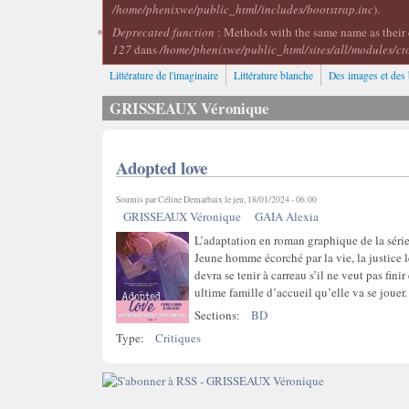
/home/phenixwe/public_html/includes/bootstrap.inc
).
Deprecated function
: Methods with the same name as their 
127
dans
/home/phenixwe/public_html/sites/all/modules/ct
Littérature de l'imaginaire
Littérature blanche
Des images et des 
GRISSEAUX Véronique
Adopted love
Soumis par
Céline Demarbaix
le jeu, 18/01/2024 - 06:00
GRISSEAUX Véronique
GAIA Alexia
L’adaptation en roman graphique de la série 
Jeune homme écorché par la vie, la justice l
devra se tenir à carreau s’il ne veut pas fini
ultime famille d’accueil qu’elle va se jouer
Sections:
BD
Type:
Critiques