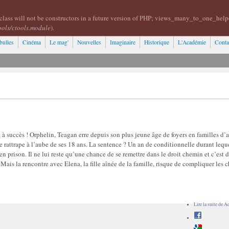
class will not be constructors in a future version of PHP; views_many_to_one_help
ools/ctools.module
).
bulles
Cinéma
Le mag'
Nouvelles
Imaginaire
Historique
L'Académie
Conta
à succès ! Orphelin, Teagan erre depuis son plus jeune âge de foyers en familles d’a
e rattrape à l’aube de ses 18 ans. La sentence ? Un an de conditionnelle durant leque
r en prison. Il ne lui reste qu’une chance de se remettre dans le droit chemin et c’est
. Mais la rencontre avec Elena, la fille aînée de la famille, risque de compliquer les
Lire la suite
de Ad