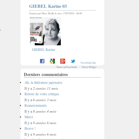
GIEBEL Karine 03
Soumis par
Marc Bailly
le mer, 17/07/2024 - 06:00
k
GIEBEL Karine
Facebook Like
Share on Facebook
Tweet Widget
Derniers commentaires
Ah, la littérature japonaise
2 années 11 mois
Il y a
Retour de votre critique
6 années 3 mois
Il y a
Remerciements
8 années 4 mois
Il y a
Merci
9 années 6 mois
Il y a
Bravo !
9 années 6 mois
Il y a