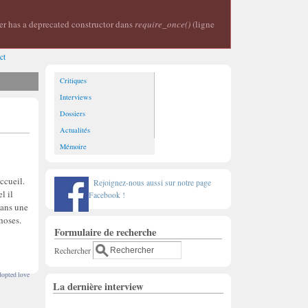
er has a deprecated constructor dans
require_once()
(ligne
ct
Critiques
Interviews
Dossiers
Actualités
Mémoire
ccueil.
Rejoignez-nous aussi sur notre page
l il
Facebook !
 dans une
 choses.
Formulaire de recherche
Rechercher
opted love
La dernière interview