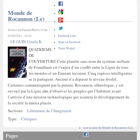
Monde de
Rocannon (Le)
Soumis par
Equipe Phenix
le lun,
01/08/2011 - 16:42
Facebook Like
LE GUIN Ursula K.
Share on Facebook
Tweet Widget
QUATRIEME
DE
COUVERTURE Cette planète sans nom du système stellaire
de Fomalhaut est l’enjeu d’un conflit entre la Ligue de tous
les mondes et un Ennemi inconnu. Cinq espèces intelligentes
se la partagent. Aucune n’a dépassé le niveau féodal.
Certaines communiquent par la pensée. Rocannon, ethnologue, y est
envoyé par la Ligue afin d’observer les peuples qui l’habitent avant
l’arrivée d’une mission technologique qui assurera le développement de
la société la mieux placée.
Sections:
Littérature de l’Imaginaire
Type:
Critiques
Lire la suite
de Monde de Rocannon (Le)
Pages