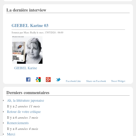
La dernière interview
GIEBEL Karine 03
Soumis par
Marc Bailly
le mer, 17/07/2024 - 06:00
GIEBEL Karine
Facebook Like
Share on Facebook
Tweet Widget
Derniers commentaires
Ah, la littérature japonaise
2 années 11 mois
Il y a
Retour de votre critique
6 années 3 mois
Il y a
Remerciements
8 années 4 mois
Il y a
Merci