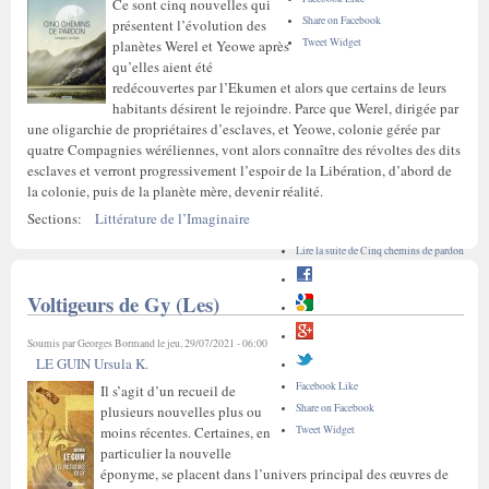
Ce sont cinq nouvelles qui
Share on Facebook
présentent l’évolution des
Tweet Widget
planètes Werel et Yeowe après
qu’elles aient été
redécouvertes par l’Ekumen et alors que certains de leurs
habitants désirent le rejoindre. Parce que Werel, dirigée par
une oligarchie de propriétaires d’esclaves, et Yeowe, colonie gérée par
quatre Compagnies wéréliennes, vont alors connaître des révoltes des dits
esclaves et verront progressivement l’espoir de la Libération, d’abord de
la colonie, puis de la planète mère, devenir réalité.
Sections:
Littérature de l’Imaginaire
Lire la suite
de Cinq chemins de pardon
Voltigeurs de Gy (Les)
Soumis par
Georges Bormand
le jeu, 29/07/2021 - 06:00
LE GUIN Ursula K.
Facebook Like
Il s’agit d’un recueil de
Share on Facebook
plusieurs nouvelles plus ou
Tweet Widget
moins récentes. Certaines, en
particulier la nouvelle
éponyme, se placent dans l’univers principal des œuvres de