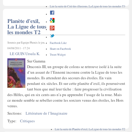
Lire la suite
de Cité des illusions, La Ligue de tous les mondes T3
Planète d'exil,
La Ligue de tous
les mondes T2
Soumis par
Equipe Phenix
le jeu,
Facebook Like
04/08/2011 - 17:24
Share on Facebook
LE GUIN Ursula K.
Tweet Widget
Sur Gamma
Draconis III, un groupe de colons se retrouve isolé à la suite
d’un assaut de l’Ennemi inconnu contre la Ligue de tous les
mondes. Ils attendent des secours des étoiles. En vain
pendant six siècles. Et sur cette planète d’exil, ils poursuivent
tant bien que mal leur tâche : faire progresser la civilisation
des Hilfes, qui en six cents ans n’a pu apprendre l’usage de la roue. Mais
ce monde semble se rebeller contre les sorciers venus des étoiles, les Hors
venus.
Sections:
Littérature de l’Imaginaire
Type:
Critiques
Lire la suite
de Planète d'exil, La Ligue de tous les mondes T2