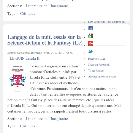
Sections:
Littérature de l’Imaginaire
Type:
Critiques
Lire la suite
de Effet Churten (L’)
Langage de la nuit, essais sur la
Science-fiction et la Fantasy (Le)
Soumis par
Georges Bormand
le ven, 24/03/2017 - 06:00
LE GUIN Ursula K.
Facebook Like
Share on Facebook
Ce recueil regroupe un certain
Tweet Widget
nombre d’articles publiés par
Ursula K. Le Guin entre 1973 et
Ajouter un commentaire
1977 sur ses idées et méthodes
d’écriture. Passionnants, ils n’en sont pas moins un peu
datés : tant les réalités évoquées, écritures de la science-
fiction et de la fantasy, place des auteurs femmes, etc., que les idées
d’Ursula K. Le Guin ont certainement changé depuis quarante ans. Mais
certaines remarques, certains rappels, restent toujours aussi justes.
Sections:
Littérature de l’Imaginaire
Type:
Critiques