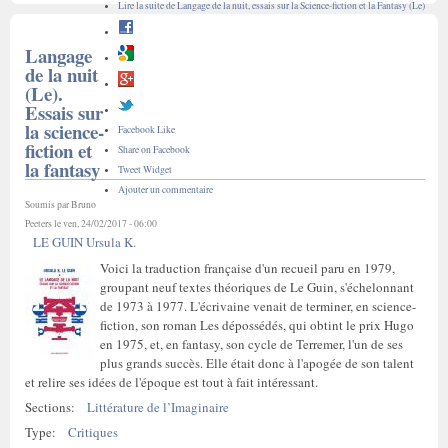
Lire la suite
de Langage de la nuit, essais sur la Science-fiction et la Fantasy (Le)
Langage
de la nuit
(Le).
Essais sur
la science-
Facebook Like
fiction et
Share on Facebook
la fantasy
Tweet Widget
Ajouter un commentaire
Soumis par
Bruno
Peeters
le ven, 24/02/2017 - 06:00
LE GUIN Ursula K.
Voici la traduction française d'un recueil paru en 1979,
groupant neuf textes théoriques de Le Guin, s'échelonnant
de 1973 à 1977. L'écrivaine venait de terminer, en science-
fiction, son roman Les dépossédés, qui obtint le prix Hugo
en 1975, et, en fantasy, son cycle de Terremer, l'un de ses
plus grands succès. Elle était donc à l'apogée de son talent
et relire ses idées de l'époque est tout à fait intéressant.
Sections:
Littérature de l’Imaginaire
Type:
Critiques