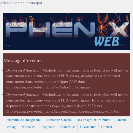
Aller au contenu principal
Se connecter
Message d'erreur
Deprecated function
: Methods with the same name as their class will not be
constructors in a future version of PHP; views_display has a deprecated
constructor dans
require_once()
(ligne
3157
dans
/home/phenixwe/public_html/includes/bootstrap.inc
).
Deprecated function
: Methods with the same name as their class will not be
constructors in a future version of PHP; views_many_to_one_helper has a
deprecated constructor dans
require_once()
(ligne
127
dans
/home/phenixwe/public_html/sites/all/modules/ctools/ctools.module
).
Littérature de l'imaginaire
Littérature blanche
Des images et des bulles
Cinéma
Le mag'
Nouvelles
Imaginaire
Historique
L'Académie
Contact