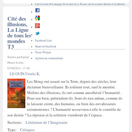
Lire la suite
de Langage de la nuit (Le). Essais sur la science-fiction et la fantasy
Cité des
illusions,
La Ligue
de tous les
mondes
Facebook Like
T3
Share on Facebook
Tweet Widget
Soumis par
Equipe
Ajouter un commentaire
Phenix
le dim,
07/08/2011 - 17:40
LE GUIN Ursula K.
Les Shing ont assuré sur la Terre, depuis des siècles, leur
dictature bienveillante. Ils tolèrent tout, sauf le meurtre.
Maîtres des illusions, ils ont comme anesthésié l’humanité.
Pour son bien, prétendent-ils. Sont-ils eux-même, comme ils
le laissent croire, des humains, ou bien des envahisseurs
extraterrestres ? L’humanité recouvrera-t-elle le contrôle de
son destin ? La réponse et la solution viendront de l’espace.
Sections:
Littérature de l’Imaginaire
Type:
Critiques