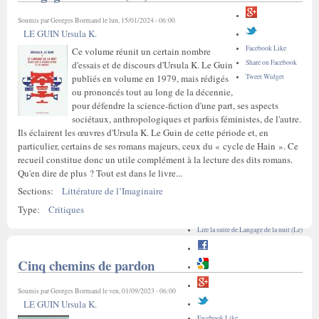
Soumis par
Georges Bormand
le lun, 15/01/2024 - 06:00
LE GUIN Ursula K.
Facebook Like
Ce volume réunit un certain nombre
Share on Facebook
d'essais et de discours d'Ursula K. Le Guin
Tweet Widget
publiés en volume en 1979, mais rédigés
ou prononcés tout au long de la décennie,
pour défendre la science-fiction d'une part, ses aspects
sociétaux, anthropologiques et parfois féministes, de l'autre.
Ils éclairent les œuvres d'Ursula K. Le Guin de cette période et, en
particulier, certains de ses romans majeurs, ceux du « cycle de Hain ». Ce
recueil constitue donc un utile complément à la lecture des dits romans.
Qu'en dire de plus ? Tout est dans le livre...
Sections:
Littérature de l’Imaginaire
Type:
Critiques
Lire la suite
de Langage de la nuit (Le)
Cinq chemins de pardon
Soumis par
Georges Bormand
le ven, 01/09/2023 - 06:00
LE GUIN Ursula K.
Facebook Like