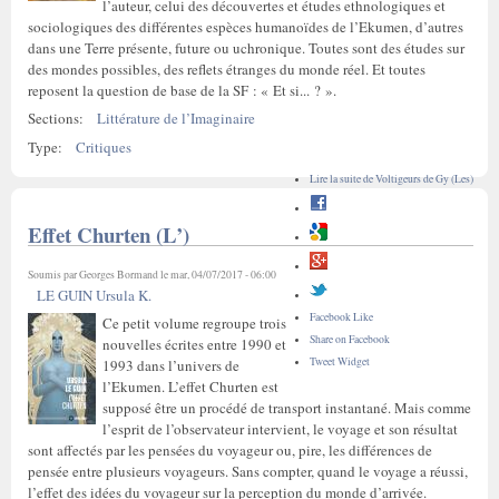
l’auteur, celui des découvertes et études ethnologiques et
sociologiques des différentes espèces humanoïdes de l’Ekumen, d’autres
dans une Terre présente, future ou uchronique. Toutes sont des études sur
des mondes possibles, des reflets étranges du monde réel. Et toutes
reposent la question de base de la SF : « Et si... ? ».
Sections:
Littérature de l’Imaginaire
Type:
Critiques
Lire la suite
de Voltigeurs de Gy (Les)
Effet Churten (L’)
Soumis par
Georges Bormand
le mar, 04/07/2017 - 06:00
LE GUIN Ursula K.
Facebook Like
Ce petit volume regroupe trois
Share on Facebook
nouvelles écrites entre 1990 et
Tweet Widget
1993 dans l’univers de
l’Ekumen. L’effet Churten est
supposé être un procédé de transport instantané. Mais comme
l’esprit de l’observateur intervient, le voyage et son résultat
sont affectés par les pensées du voyageur ou, pire, les différences de
pensée entre plusieurs voyageurs. Sans compter, quand le voyage a réussi,
l’effet des idées du voyageur sur la perception du monde d’arrivée.