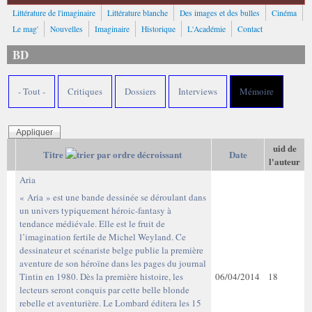
Littérature de l'imaginaire
Littérature blanche
Des images et des bulles
Cinéma
Le mag'
Nouvelles
Imaginaire
Historique
L'Académie
Contact
BD
- Tout -
Critiques
Dossiers
Interviews
Mémoire
uid de
Titre
Date
l'auteur
Aria
« Aria » est une bande dessinée se déroulant dans
un univers typiquement héroic-fantasy à
tendance médiévale. Elle est le fruit de
l’imagination fertile de Michel Weyland. Ce
dessinateur et scénariste belge publie la première
aventure de son héroïne dans les pages du journal
Tintin en 1980. Dès la première histoire, les
06/04/2014
18
lecteurs seront conquis par cette belle blonde
rebelle et aventurière. Le Lombard éditera les 15