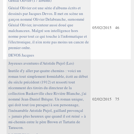
Génial Olivier (17 albums)
Génial Olivier est une série d'albums écrits et
dessinés par Jacques Devos. Il met en scène un
garçon nommé Olivier Delabranche, surnommé
Génial Olivier, inventeur aussi doué que
05/02/2015
46
malchanceux. Malgré son intelligence hors
norme pour tout ce qui touche à l'informatique et
l'électronique, il n'en reste pas moins un cancre de
premier ordre.
DEVOS Jacques
Joyeuses aventures d'Aristide Pujol (Les)
Inutile d'y aller par quatre chemins : voici un
roman tout simplement formidable, écrit au début
du siècle précédent (1912) et ressorti tout
récemment des tiroirs du directeur de la
collection Baskerville chez Rivière Blanche, j'ai
nommé Jean-Daniel Brèque. Un roman unique,
02/02/2015
75
qui doit tout (ou presque) à son personnage,
l'inénarrable Aristide Pujol, gaillard provençal
« jamais plus heureux que quand il est ruiné » à
mi-chemin entre le père Brown et Tartarin de
Tarascon.