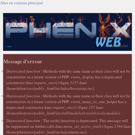
Aller au contenu principal
Se connecter
Message d'erreur
Deprecated function
: Methods with the same name as their class will not be
constructors in a future version of PHP; views_display has a deprecated
constructor dans
require_once()
(ligne
3157
dans
/home/phenixwe/public_html/includes/bootstrap.inc
).
Deprecated function
: Methods with the same name as their class will not be
constructors in a future version of PHP; views_many_to_one_helper has a
deprecated constructor dans
require_once()
(ligne
127
dans
/home/phenixwe/public_html/sites/all/modules/ctools/ctools.module
).
Deprecated function
: The each() function is deprecated. This message will
be suppressed on further calls dans
menu_set_active_trail()
(ligne
2394
dans
/home/phenixwe/public_html/includes/menu.inc
).