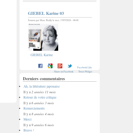
GIEBEL Karine 03
Soumis par
Marc Bailly
le mer, 17/07/2024 - 06:00
GIEBEL Karine
Facebook Like
Share on Facebook
Tweet Widget
Derniers commentaires
Ah, la littérature japonaise
2 années 11 mois
Il y a
Retour de votre critique
6 années 3 mois
Il y a
Remerciements
8 années 4 mois
Il y a
Merci
9 années 6 mois
Il y a
Bravo !