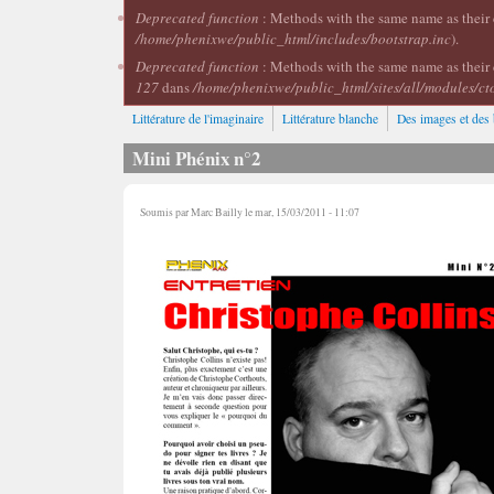
Deprecated function
: Methods with the same name as their c
/home/phenixwe/public_html/includes/bootstrap.inc
).
Deprecated function
: Methods with the same name as their 
127
dans
/home/phenixwe/public_html/sites/all/modules/ct
Littérature de l'imaginaire
Littérature blanche
Des images et des 
Mini Phénix n°2
Soumis par
Marc Bailly
le mar, 15/03/2011 - 11:07