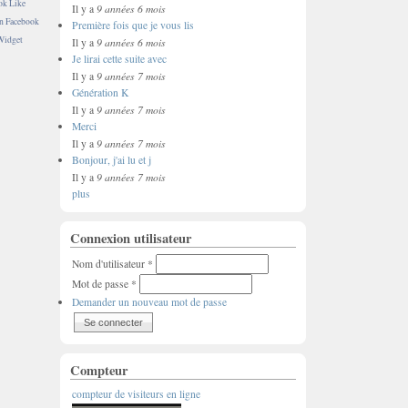
ok Like
9 années 6 mois
Il y a
on Facebook
Première fois que je vous lis
Widget
9 années 6 mois
Il y a
Je lirai cette suite avec
9 années 7 mois
Il y a
Génération K
9 années 7 mois
Il y a
Merci
9 années 7 mois
Il y a
Bonjour, j'ai lu et j
9 années 7 mois
Il y a
plus
Connexion utilisateur
Nom d'utilisateur
*
Mot de passe
*
Demander un nouveau mot de passe
Compteur
compteur de visiteurs en ligne