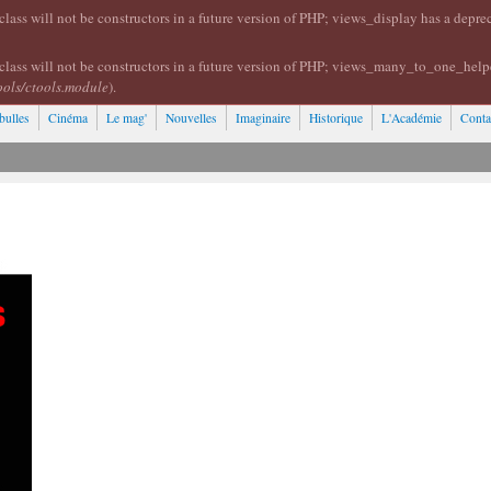
lass will not be constructors in a future version of PHP; views_display has a depr
class will not be constructors in a future version of PHP; views_many_to_one_help
ools/ctools.module
).
bulles
Cinéma
Le mag'
Nouvelles
Imaginaire
Historique
L'Académie
Conta