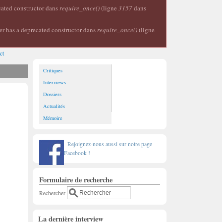
ecated constructor dans
require_once()
(ligne
3157
dans
er has a deprecated constructor dans
require_once()
(ligne
ct
Critiques
Interviews
Dossiers
Actualités
Mémoire
Rejoignez-nous aussi sur notre page
Facebook !
Formulaire de recherche
Rechercher
La dernière interview