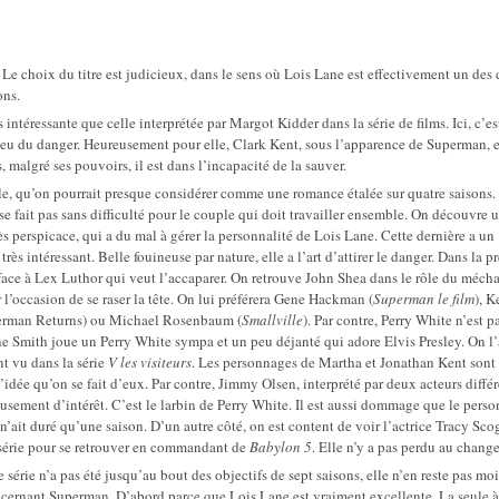
 Le choix du titre est judicieux, dans le sens où Lois Lane est effectivement un des
ons.
intéressante que celle interprétée par Margot Kidder dans la série de films. Ici, c’es
lieu du danger. Heureusement pour elle, Clark Kent, sous l’apparence de Superman, e
s, malgré ses pouvoirs, il est dans l’incapacité de la sauver.
le, qu’on pourrait presque considérer comme une romance étalée sur quatre saisons.
se fait pas sans difficulté pour le couple qui doit travailler ensemble. On découvre 
très perspicace, qui a du mal à gérer la personnalité de Lois Lane. Cette dernière a un
rès intéressant. Belle fouineuse par nature, elle a l’art d’attirer le danger. Dans la p
 face à Lex Luthor qui veut l’accaparer. On retrouve John Shea dans le rôle du mécha
 l’occasion de se raser la tête. On lui préférera Gene Hackman (
Superman le film
), K
rman Returns) ou Michael Rosenbaum (
Smallville
). Par contre, Perry White n’est 
ne Smith joue un Perry White sympa et un peu déjanté qui adore Elvis Presley. On l’
 vu dans la série
V les visiteurs
. Les personnages de Martha et Jonathan Kent sont
’idée qu’on se fait d’eux. Par contre, Jimmy Olsen, interprété par deux acteurs différ
sement d’intérêt. C’est le larbin de Perry White. Il est aussi dommage que le pers
n’ait duré qu’une saison. D’un autre côté, on est content de voir l’actrice Tracy Sco
e série pour se retrouver en commandant de
Babylon 5
. Elle n’y a pas perdu au change
 série n’a pas été jusqu’au bout des objectifs de sept saisons, elle n’en reste pas mo
ncernant Superman. D’abord parce que Lois Lane est vraiment excellente. La seule à