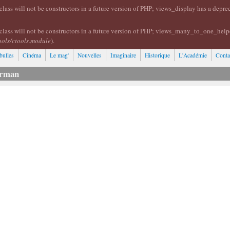
lass will not be constructors in a future version of PHP; views_display has a depr
class will not be constructors in a future version of PHP; views_many_to_one_help
ools/ctools.module
).
bulles
Cinéma
Le mag'
Nouvelles
Imaginaire
Historique
L'Académie
Conta
perman