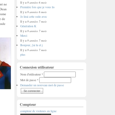
9 années 6 mois
Il y a
nt ne
Première fois que je vous lis
 Dean
9 années 6 mois
Il y a
stume
Je lirai cette suite avec
e de
9 années 7 mois
Il y a
ande
Génération K
9 années 7 mois
Il y a
Merci
9 années 7 mois
Il y a
Bonjour, j'ai lu et j
9 années 7 mois
Il y a
plus
Connexion utilisateur
Nom d'utilisateur
*
Mot de passe
*
Demander un nouveau mot de passe
Compteur
compteur de visiteurs en ligne