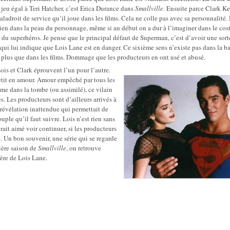
 jeu égal à Teri Hatcher, c’est Erica Durance dans
Smallville
. Ensuite parce Clark Ke
aladroit de service qu’il joue dans les films. Cela ne colle pas avec sa personnalité.
bien dans la peau du personnage, même si au début on a dur à l’imaginer dans le co
 du superhéros. Je pense que le principal défaut de Superman, c’est d’avoir une sort
qui lui indique que Lois Lane est en danger. Ce sixième sens n’existe pas dans la b
 plus que dans les films. Dommage que les producteurs en ont usé et abusé.
Lois et Clark éprouvent l’un pour l’autre.
petit en amour. Amour empêché par tous les
 dans la tombe (ou assimilé), ce vilain
s. Les producteurs sont d’ailleurs arrivés à
 révélation inattendue qui permettait de
uple qu’il faut suivre. Lois n’est rien sans
rait aimé voir continuer, si les producteurs
c. Un bon souvenir, une série qui se regarde
ière saison de
Smallville
, on retrouve
mère de Lois Lane.