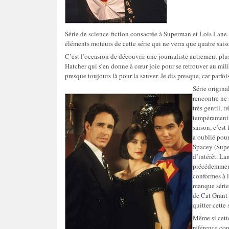
Série de science-fiction consacrée à Superman et Lois Lane.
éléments moteurs de cette série qui ne verra que quatre sais
C’est l’occasion de découvrir une journaliste autrement plus 
Hatcher qui s’en donne à cœur joie pour se retrouver au mi
presque toujours là pour la sauver. Je dis presque, car parfoi
Série origina
rencontre ne 
très gentil, 
tempérament t
saison, c’est
a oublié pour
Spacey (
Supe
d’intérêt. La
précédemment
conformes à l
manque sérieu
de Cat Grant 
quitter cett
Même si cette
référence co