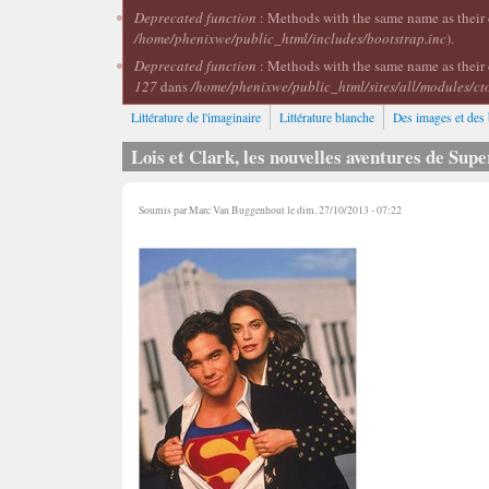
Deprecated function
: Methods with the same name as their c
/home/phenixwe/public_html/includes/bootstrap.inc
).
Deprecated function
: Methods with the same name as their 
127
dans
/home/phenixwe/public_html/sites/all/modules/ct
Littérature de l'imaginaire
Littérature blanche
Des images et des 
Lois et Clark, les nouvelles aventures de Su
Soumis par
Marc Van Buggenhout
le dim, 27/10/2013 - 07:22