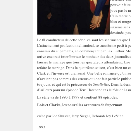
pouvoir faire
joue pas le m
Cain rentre 
bleu et rouge
sixième sens 
dessinée, pas
Le fil conducteur de cette série, ce sont les sentiments que 
L’attachement professionnel, amical, se transforme petit à 
ennemis du superhéros, en commençant par Lex Luthor. Même
arrive encore à interférer sur le bonheur des deux journaliste
fausser le mariage que tous les spectateurs attendaient. Une
refaire le mariage. Dans la quatrième saison, c’est bien un co
Clark et l’inverse est vrai aussi. Une belle romance qu’on au
n’avaient pas commis des erreurs qui ont fait partir le publi
toujours, et qui est le précurseur de
Smallville
. Dans la dern
d’ailleurs pour un épisode Terri Hatcher dans le rôle de la 
La série va de 1993 à 1997 et contient 88 épisodes.
Lois et Clarke, les nouvelles aventures de Superman
créée par Joe Shuster, Jerry Siegel, Deborah Joy LeVine
1993