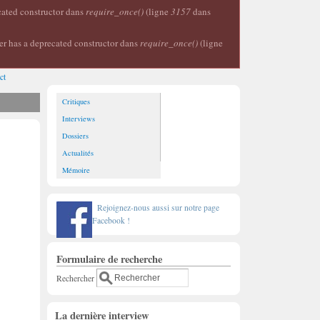
ecated constructor dans
require_once()
(ligne
3157
dans
er has a deprecated constructor dans
require_once()
(ligne
ct
Critiques
Interviews
Dossiers
Actualités
Mémoire
Rejoignez-nous aussi sur notre page
Facebook !
Formulaire de recherche
Rechercher
La dernière interview