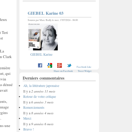
GIEBEL Karine 03
 deux
Soumis par
Marc Bailly
le mer, 17/07/2024 - 06:00
t Teri
st
 La
GIEBEL Karine
un Clark
remière
Facebook Like
Share on Facebook
Tweet Widget
nt, qui
Derniers commentaires
evin
pas dénué
Ah, la littérature japonaise
avait
2 années 11 mois
Il y a
Retour de votre critique
ents,
6 années 3 mois
Il y a
onnage
Remerciements
ggins
8 années 4 mois
Il y a
.
Merci
9 années 6 mois
Il y a
ins une
Bravo !