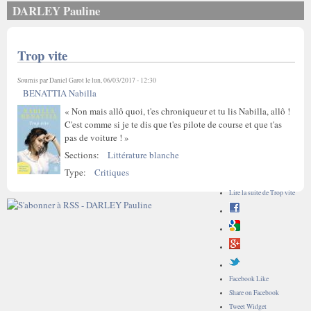
DARLEY Pauline
Trop vite
Soumis par
Daniel Garot
le lun, 06/03/2017 - 12:30
BENATTIA Nabilla
« Non mais allô quoi, t'es chroniqueur et tu lis Nabilla, allô !
C'est comme si je te dis que t'es pilote de course et que t'as
pas de voiture ! »
Sections:
Littérature blanche
Type:
Critiques
Lire la suite
de Trop vite
Facebook Like
Share on Facebook
Tweet Widget