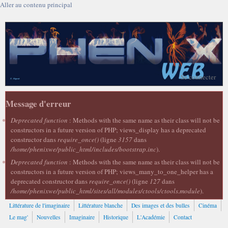
Aller au contenu principal
Se connecter
Message d'erreur
Deprecated function
: Methods with the same name as their class will not be
constructors in a future version of PHP; views_display has a deprecated
constructor dans
require_once()
(ligne
3157
dans
/home/phenixwe/public_html/includes/bootstrap.inc
).
Deprecated function
: Methods with the same name as their class will not be
constructors in a future version of PHP; views_many_to_one_helper has a
deprecated constructor dans
require_once()
(ligne
127
dans
/home/phenixwe/public_html/sites/all/modules/ctools/ctools.module
).
Littérature de l'imaginaire
Littérature blanche
Des images et des bulles
Cinéma
Le mag'
Nouvelles
Imaginaire
Historique
L'Académie
Contact