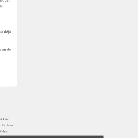
hique,
de
st déjà
acun de
ok Like
on Facebook
Widget