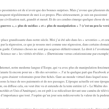
des pessimistes est de n’avoir que des bonnes surprises. Mais j’avoue que plusieurs d
 moquent régulièrement de moi à ce propos. Plus sérieusement, je suis un passionné
aque civilisation nait, grandit et meurt. Et de ces cendres émerge quelque chose de 
e guerres », « plus de médias » et « plus de manipulation » ? (c’est un peu la ver
lace grandissante dans notre siècle. Moi j’ai été ado dans les « seventies », et ceu
 par la régression, ce que je ressens moi comme une régression, dans certains domai
n garde. Certaines choses ne sont pas acquises définitivement. Le droit à l’avorteme
 Science sur « les vérités révélées » (Darwinisme versus créationnisme par exemple
re Internet, notre moderne langue d’Esope, qui va avec plus de manipulation forcémen
farante là encore pour un « fils des seventies ». J’ai lu quelque part que Facebook a
les gens étaient volontaires pour être fichés. Gare au monde virtuel dans lequel nous
sons la trace de nos paiements et de nos passages. L’époque actuelle est une époqu
e, on diffuse cela, on veut être vu et entendu de la terre entière (cf « Le Maître des
nctifiés et Unis d’Amérique), on est prêt à se ridiculiser devant une caméra de télévi
 d’importance que tout. J’espère qu’un jour sera redécouverte la valeur de la pudeur