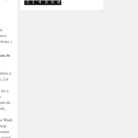
on
ence
utions »
an, tu
trice a
, j’ai
 les a
s
enre de
nne,
pe Ward,
 trop
ortant
 aurait