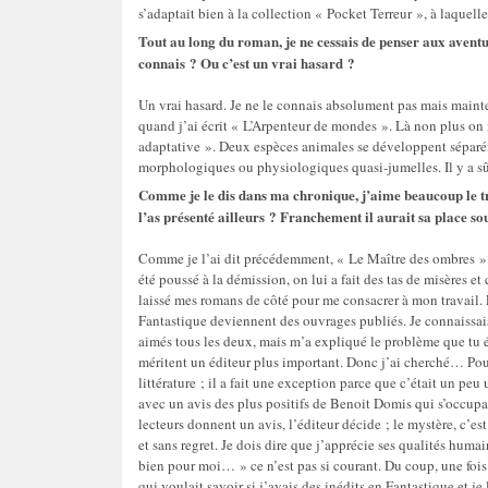
s’adaptait bien à la collection « Pocket Terreur », à laquelle 
Tout au long du roman, je ne cessais de penser aux aventu
connais ? Ou c’est un vrai hasard ?
Un vrai hasard. Je ne le connais absolument pas mais maint
quand j’ai écrit « L’Arpenteur de mondes ». Là non plus on
adaptative ». Deux espèces animales se développent séparémen
morphologiques ou physiologiques quasi-jumelles. Il y a sû
Comme je le dis dans ma chronique, j’aime beaucoup le tr
l’as présenté ailleurs ? Franchement il aurait sa place so
Comme je l’ai dit précédemment, « Le Maître des ombres » av
été poussé à la démission, on lui a fait des tas de misères et
laissé mes romans de côté pour me consacrer à mon travail. E
Fantastique deviennent des ouvrages publiés. Je connaissais l
aimés tous les deux, mais m’a expliqué le problème que tu é
méritent un éditeur plus important. Donc j’ai cherché… Pour
littérature ; il a fait une exception parce que c’était un p
avec un avis des plus positifs de Benoit Domis qui s’occupai
lecteurs donnent un avis, l’éditeur décide ; le mystère, c’e
et sans regret. Je dois dire que j’apprécie ses qualités huma
bien pour moi… » ce n’est pas si courant. Du coup, une fois
qui voulait savoir si j’avais des inédits en Fantastique et je 