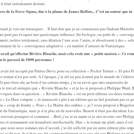
il était initialement destiné.
res de la Force Sigma, due à la plume de James Rollins... C’est un auteur que tu
enant je vais me renseigner… Il faut dire que je ne connaissais pas Graham Mastert
 ne peut pas évoquer une quelconque influence. En biologie, on parle de « converg
t, isolées totalement, sans filiation l’une avec l’autre, et aboutissent à des « sol
rement de la « convergence adaptative » en matière d’auteurs de Fantastique.
avail qu’effectue Rivière Blanche, mais cela reste une « petite maison ». Ce rom
us le parasol de 5000 personnes !
ait été accepté par Patrice Duvic pour sa collection « Pocket Terreur ». Et puis Pa
 ce roman n’est pas sorti. A l’époque, j’ai été un peu écœuré par le monde de l’édition
t puis bien sûr, au bout d’un certain temps, j’ai eu envie que mes manuscrits de
e travail entrepris par « Rivière Blanche » et je les ai proposés à Philippe Ward. Il
voques dans ta question : « Rivière Blanche » est un petit éditeur, ces deux roman
 « Le Dieu vampire », le manuscrit a plu à un éditeur qui ne fait pourtant pas ce g
eu un « coup de foudre ». Pour « Le Maître des ombres », je l’avais proposé à Bragelo
t du Fantastique, mais je n’ai plus eu de nouvelles. Benoit n’était pas décideur. Les
st souvent pourquoi et comment… Bref, j’en ai eu marre et je suis revenu vers Philip
ines et notamment son honnêteté intellectuelle. Dire « le roman me plaît, mais il est
 que nous nous sommes mis d’accord, j’ai été sollicité par un autre éditeur plus imp
lui ai dit non. Je n’étais pas lié contractuellement et je suis sûr que Philippe ne m’en