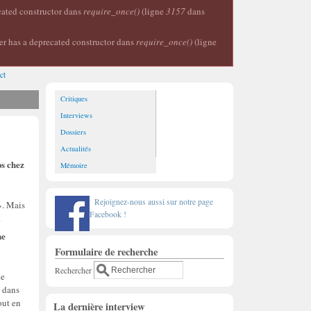
ecated constructor dans
require_once()
(ligne
3157
dans
er has a deprecated constructor dans
require_once()
(ligne
ct
Critiques
Interviews
Dossiers
Actualités
ps chez
Mémoire
Rejoignez-nous aussi sur notre page
». Mais
Facebook !
.
ne
Formulaire de recherche
Rechercher
te
t dans
out en
La dernière interview