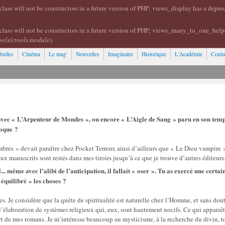
lass will not be constructors in a future version of PHP; views_display has a depr
class will not be constructors in a future version of PHP; views_many_to_one_help
ools/ctools.module
).
bulles
Cinéma
Le mag'
Nouvelles
Imaginaire
Historique
L'Académie
Conta
vec « L’Arpenteur de Mondes », ou encore « L’Aigle de Sang » paru en son tem
poque ?
ombres » devait paraître chez Pocket Terreur, ainsi d’ailleurs que « Le Dieu vampire 
ux manuscrits sont restés dans mes tiroirs jusqu’à ce que je trouve d’autres éditeurs
.. même avec l’alibi de l’anticipation, il fallait « oser ». Tu as exercé une certai
équilibré » les choses ?
s. Je considère que la quête de spiritualité est naturelle chez l’Homme, et sans dou
’élaboration de systèmes religieux qui, eux, sont hautement nocifs. Ce qui apparaî
t de mes romans. Je m’intéresse beaucoup au mysticisme, à la recherche du divin, t