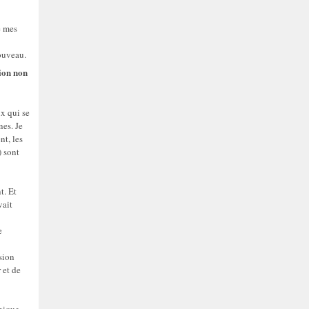
e mes
nouveau.
sion non
x qui se
nes. Je
nt, les
) sont
t. Et
vait
e
sion
 et de