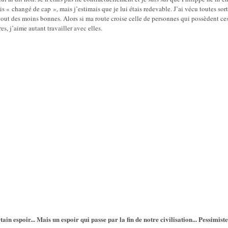
s « changé de cap », mais j’estimais que je lui étais redevable. J’ai vécu toutes sor
rtout des moins bonnes. Alors si ma route croise celle de personnes qui possèdent ce
s, j’aime autant travailler avec elles.
tain espoir... Mais un espoir qui passe par la fin de notre civilisation... Pessimist