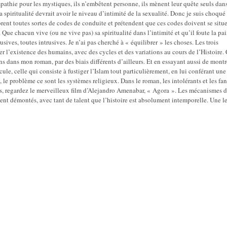
ympathie pour les mystiques, ils n’embêtent personne, ils mènent leur quête seuls dans
 spiritualité devrait avoir le niveau d’intimité de la sexualité. Donc je suis choqué 
orent toutes sortes de codes de conduite et prétendent que ces codes doivent se situe
. Que chacun vive (ou ne vive pas) sa spiritualité dans l’intimité et qu’il foute la pa
usives, toutes intrusives. Je n’ai pas cherché à « équilibrer » les choses. Les trois
er l’existence des humains, avec des cycles et des variations au cours de l’Histoire.
s dans mon roman, par des biais différents d’ailleurs. Et en essayant aussi de montr
cule, celle qui consiste à fustiger l’Islam tout particulièrement, en lui conférant une
 le problème ce sont les systèmes religieux. Dans le roman, les intolérants et les fa
ons, regardez le merveilleux film d’Alejandro Amenabar, « Agora ». Les mécanismes 
ment démontés, avec tant de talent que l’histoire est absolument intemporelle. Une l