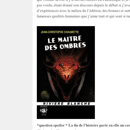
pas voulu, étant donné son discours depuis le début si j’avai
d’expériences avec le milieu de l’édition, des bonnes et su
fameuses qualités humaines que j’aime tant et qui sont si rare
*question spoiler * La fin de l’histoire porte en elle un cer