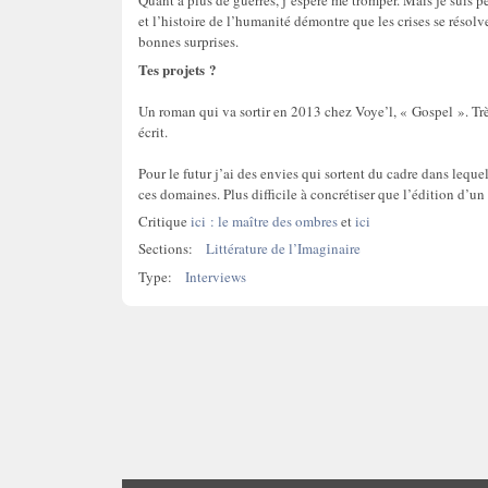
Quant à plus de guerres, j’espère me tromper. Mais je sui
et l’histoire de l’humanité démontre que les crises se résolv
bonnes surprises.
Tes projets ?
Un roman qui va sortir en 2013 chez Voye’l, « Gospel ». Très 
écrit.
Pour le futur j’ai des envies qui sortent du cadre dans leque
ces domaines. Plus difficile à concrétiser que l’édition d’un
Critique
ici : le maître des ombres
et
ici
Sections:
Littérature de l’Imaginaire
Type:
Interviews