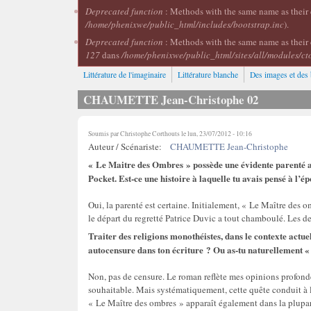
Deprecated function
: Methods with the same name as their c
/home/phenixwe/public_html/includes/bootstrap.inc
).
Deprecated function
: Methods with the same name as their 
127
dans
/home/phenixwe/public_html/sites/all/modules/ct
Littérature de l'imaginaire
Littérature blanche
Des images et des 
CHAUMETTE Jean-Christophe 02
Soumis par
Christophe Corthouts
le lun, 23/07/2012 - 10:16
Auteur / Scénariste:
CHAUMETTE Jean-Christophe
« Le Maitre des Ombres » possède une évidente parenté a
Pocket. Est-ce une histoire à laquelle tu avais pensé à l’é
Oui, la parenté est certaine. Initialement, « Le Maître des 
le départ du regretté Patrice Duvic a tout chamboulé. Les de
Traiter des religions monothéistes, dans le contexte actuel.
autocensure dans ton écriture ? Ou as-tu naturellement « 
Non, pas de censure. Le roman reflète mes opinions profonde
souhaitable. Mais systématiquement, cette quête conduit à l
« Le Maître des ombres » apparaît également dans la plupar