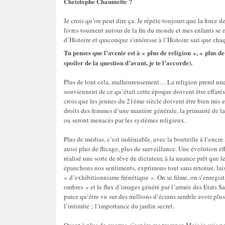
Christophe Chaumette ?
Je crois qu’on peut dire ça. Je répète toujours que la force 
livres tournent autour de la fin du monde et mes enfants se
d’Histoire et quiconque s’intéresse à l’Histoire sait que ch
Tu penses que l’avenir est à « plus de religion », « plus d
spoiler de la question d’avant, je te l’accorde).
Plus de tout cela, malheureusement… La religion prend une p
souviennent de ce qu’était cette époque doivent être effarés
crois que les jeunes du 21ème siècle doivent être bien mis e
droits des femmes d’une manière générale, la primauté de la
ou seront menacés par les systèmes religieux.
Plus de médias, c’est indéniable, avec la bouteille à l’enc
aussi plus de flicage, plus de surveillance. Une évolution ef
réalisé une sorte de rêve de dictateur, à la nuance prêt que 
épanchons nos sentiments, exprimons tout sans retenue, lais
« d’exhibitionnisme frénétique ». On se filme, on s’enregistr
ombres » et le flux d’images généré par l’armée des Etats Sa
parce qu’être vu sur des millions d’écrans semble avoir plus
l’intimité ; l’importance du jardin secret.