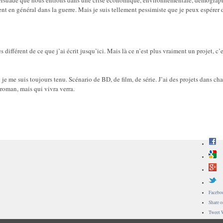
s persuadé que nous entrons dans une crise économique, environnementale, démograp
ent en général dans la guerre. Mais je suis tellement pessimiste que je peux espérer 
différent de ce que j’ai écrit jusqu’ici. Mais là ce n’est plus vraiment un projet, c’e
l je me suis toujours tenu. Scénario de BD, de film, de série. J’ai des projets dans ch
 roman, mais qui vivra verra.
Facebo
Share 
Tweet 