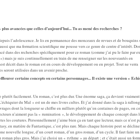
» plus avancées que celles d’aujourd’hui... Tu as mené des recherches ?
epuis l’adolescence. Je lis en permanence des monceaux de revues et de bouquins s
e aussi que ma formation scientifique me pousse vers ce genre de centre d’intérêt. Do
ncé dans des recherches spécifiquement pour ce roman (comme j’ai pu le faire par 
) mais je suis continuellement en train de me renseigner sur les nouveautés en
st décrit dans le roman est en cours de développement ou en projet. Tout ne verra
s seront utilisées dans un avenir proche.
effleurer certains concepts ou certains personnages... Il existe une version « Ech
e plutôt facilement. Un roman, c’est plus dur. Une énorme saga, ça devient vraiment
 L’échiquier du Mal » est un de mes livres cultes. Et j’ai donné dans la saga à rallon
rages dont la longueur se chiffre en milliers plutôt qu’en centaines de pages, on co
lecteurs n’aiment pas la « rumination », le développement de chaque concept dans le
s les coutures. Personnellement j’aime bien ça en tant que lecteur, mais ce n’est p
sy, en matière de Fantastique, c’est plus rare. Mais chaque histoire peut se décline
une nouvelle longue, d’un court roman, d’un gros roman, d’un cycle. Il faut faire un
roman plus gros. Mais j’ai choisi un « rythme » au départ ; et c’était aussi un form