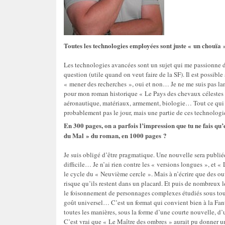
Toutes les technologies employées sont juste « un chouïa 
Les technologies avancées sont un sujet qui me passionne d
question (utile quand on veut faire de la SF). Il est possibl
« mener des recherches », oui et non… Je ne me suis pas la
pour mon roman historique « Le Pays des chevaux célestes »
aéronautique, matériaux, armement, biologie… Tout ce qui e
probablement pas le jour, mais une partie de ces technologie
En 300 pages, on a parfois l’impression que tu ne fais qu’
du Mal » du roman, en 1000 pages ?
Je suis obligé d’être pragmatique. Une nouvelle sera publié
difficile… Je n’ai rien contre les « versions longues », et «
le cycle du « Neuvième cercle ». Mais à n’écrire que des ouv
risque qu’ils restent dans un placard. Et puis de nombreux 
le foisonnement de personnages complexes étudiés sous toute
goût universel… C’est un format qui convient bien à la Fanta
toutes les manières, sous la forme d’une courte nouvelle, d’
C’est vrai que « Le Maître des ombres » aurait pu donner un 