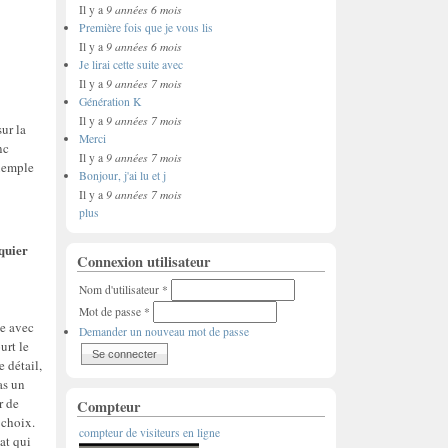
9 années 6 mois
Il y a
Première fois que je vous lis
9 années 6 mois
Il y a
Je lirai cette suite avec
9 années 7 mois
Il y a
Génération K
9 années 7 mois
Il y a
ur la
Merci
nc
9 années 7 mois
Il y a
exemple
Bonjour, j'ai lu et j
9 années 7 mois
Il y a
plus
iquier
Connexion utilisateur
Nom d'utilisateur
*
Mot de passe
*
ge avec
Demander un nouveau mot de passe
urt le
 détail,
as un
r de
Compteur
 choix.
compteur de visiteurs en ligne
at qui