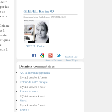
 leur
par les
GIEBEL Karine 03
r au-
ix aux
Soumis par
Marc Bailly
le mer, 17/07/2024 - 06:00
 Cela ne
er à
 sorte
natiques
de
GIEBEL Karine
eçon à
Facebook Like
Share on Facebook
Tweet Widget
Derniers commentaires
Ah, la littérature japonaise
2 années 11 mois
Il y a
Retour de votre critique
6 années 3 mois
Il y a
Remerciements
8 années 4 mois
Il y a
Merci
9 années 6 mois
Il y a
Bravo !