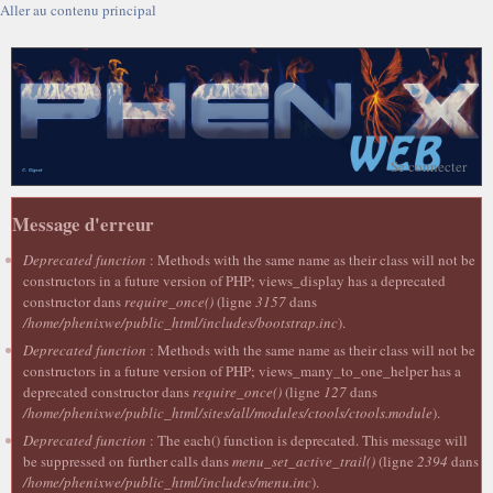
Aller au contenu principal
Se connecter
Message d'erreur
Deprecated function
: Methods with the same name as their class will not be
constructors in a future version of PHP; views_display has a deprecated
constructor dans
require_once()
(ligne
3157
dans
/home/phenixwe/public_html/includes/bootstrap.inc
).
Deprecated function
: Methods with the same name as their class will not be
constructors in a future version of PHP; views_many_to_one_helper has a
deprecated constructor dans
require_once()
(ligne
127
dans
/home/phenixwe/public_html/sites/all/modules/ctools/ctools.module
).
Deprecated function
: The each() function is deprecated. This message will
be suppressed on further calls dans
menu_set_active_trail()
(ligne
2394
dans
/home/phenixwe/public_html/includes/menu.inc
).