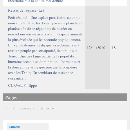
incertaine et à la nature mal définie.
Ressac de l'espace (Le)
Petit résumé ! Une espèce parasitaire, au corps
mou et télépathe, les Txalq, passe de planète en
planète afin de se régénérer, de recréer un
nouvel univers en asservissant l’espèce animale
la plus évoluée qui les seconde physiquement.
Linxel, le dernier Txalq qui va redonner vie à
12/11/2010
18
tout un peuple par scissiparité, débarque sur
Terre... Une très large partie de la population
humaine accepte sa domination, l’harmonie et
la douceur de vivre que procure la symbiose
avec les Txalq. Un semblant de résistance
s’organise...
CURVAL Philippe
Pages
1
2
suivant ›
dernier »
Critiques