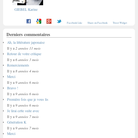
GIEBEL Karine
Facebook Like
Share on Facebook
Tweet Widget
Derniers commentaires
Ah, la littérature japonaise
2 années 11 mois
Il y a
Retour de votre critique
6 années 3 mois
Il y a
Remerciements
8 années 4 mois
Il y a
Merci
9 années 6 mois
Il y a
Bravo !
9 années 6 mois
Il y a
Première fois que je vous lis
9 années 6 mois
Il y a
Je lirai cette suite avec
9 années 7 mois
Il y a
Génération K
9 années 7 mois
Il y a
Merci