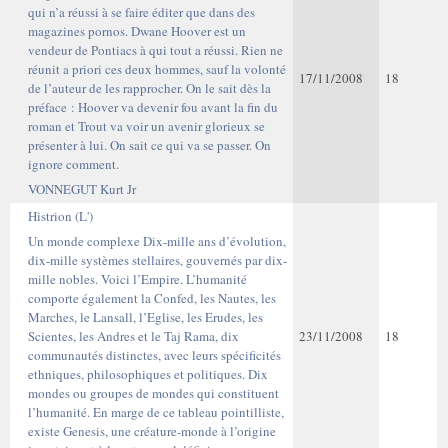
qui n’a réussi à se faire éditer que dans des
magazines pornos. Dwane Hoover est un
vendeur de Pontiacs à qui tout a réussi. Rien ne
réunit a priori ces deux hommes, sauf la volonté
17/11/2008
18
de l’auteur de les rapprocher. On le sait dès la
préface : Hoover va devenir fou avant la fin du
roman et Trout va voir un avenir glorieux se
présenter à lui. On sait ce qui va se passer. On
ignore comment.
VONNEGUT Kurt Jr
Histrion (L')
Un monde complexe Dix-mille ans d’évolution,
dix-mille systèmes stellaires, gouvernés par dix-
mille nobles. Voici l’Empire. L’humanité
comporte également la Confed, les Nautes, les
Marches, le Lansall, l’Eglise, les Erudes, les
Scientes, les Andres et le Taj Rama, dix
23/11/2008
18
communautés distinctes, avec leurs spécificités
ethniques, philosophiques et politiques. Dix
mondes ou groupes de mondes qui constituent
l’humanité. En marge de ce tableau pointilliste,
existe Genesis, une créature-monde à l’origine