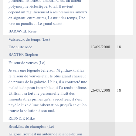
policiers, histoires d’amour... C’est un auteur
polymorphe, éclectique, total. Il revient
cependant régulièrement à ses premières amours
en signant, entre autres, La nuit des temps, Une
rose au paradis et Le grand secret.
BARJAVEL René
Vaisseaux du temps (Les)
Une suite osée
13/09/2008
18
BAXTER Stephen
Faiseur de veuves (Le)
Je suis une légende Jefferson Nighthawk, alias
le faiseur de veuves était le plus grand chasseur
de primes de la galaxie. Hélas, il a contracté une
maladie de peau incurable qui l’a rendu infirme.
26/09/2008
18
Utilisant sa fortune personnelle, fruit des
innombrables primes qu’il a récoltées, il s’est
payé le luxe d’une hibernation jusqu’à ce qu’on
trouve la solution à son mal.
RESNICK Mike
Breakfast du champion (Le)
Kilgore Trout est un auteur de science-fiction