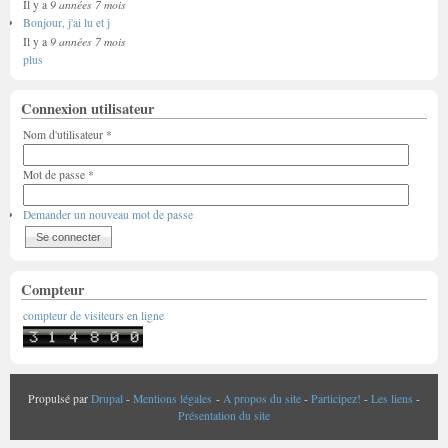
9 années 7 mois
Il y a
Bonjour, j'ai lu et j
9 années 7 mois
Il y a
plus
Connexion utilisateur
Nom d'utilisateur
*
Mot de passe
*
Demander un nouveau mot de passe
Compteur
compteur de visiteurs en ligne
Propulsé par
Drupal
-
Mentions légales
-
A propos du site
-
Participez!
-
Les liens
-
Présentation du site