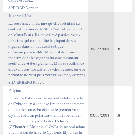
dans l’espace...
SPINRAD Norman
Jeu cruel (Un)
La souffrance. Il est rare qu’elle soit ainsi au
centre d’un roman de SF... C’est celle d’abord
de Miner Buris. Il a été enlevé par des extra-
terrestres qui ont modifié la plupart de ses
organes dans un but aussi sadique
30/06/2008
18
qu’incompréhensible. Miner est désormais un
monstre dont les organes lui occassionnent
souffrance et désagréments. Mais sa souffrance
est avant tout sociale et psychologique, lui que
personne ne veut plus voir, lui-même y compris.
SILVERBERG Robert
Polytan
L’histoire Polytan est le second volet du cycle
de Cybione, mais peut se lire indépendamment
du premier tome. En effet, si le premier volet,
Cybione, est un polar survitaminé mettant en
03/07/2008
18
scène un flic traquant la dite Cybione
(CYbernétic BIologic cLONE), le second relate
une mission de la belle Cybione, Elyia, sur la