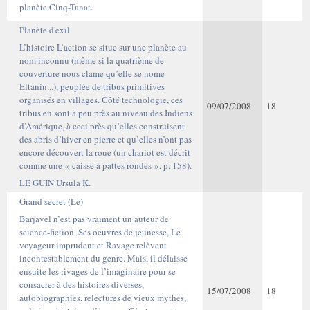
planète Cinq-Tanat.
Planète d'exil
L’histoire L’action se situe sur une planète au
nom inconnu (même si la quatrième de
couverture nous clame qu’elle se nome
Eltanin...), peuplée de tribus primitives
organisés en villages. Côté technologie, ces
09/07/2008
18
tribus en sont à peu près au niveau des Indiens
d’Amérique, à ceci près qu’elles construisent
des abris d’hiver en pierre et qu’elles n’ont pas
encore découvert la roue (un chariot est décrit
comme une « caisse à pattes rondes », p. 158).
LE GUIN Ursula K.
Grand secret (Le)
Barjavel n’est pas vraiment un auteur de
science-fiction. Ses oeuvres de jeunesse, Le
voyageur imprudent et Ravage relèvent
incontestablement du genre. Mais, il délaisse
ensuite les rivages de l’imaginaire pour se
consacrer à des histoires diverses,
15/07/2008
18
autobiographies, relectures de vieux mythes,