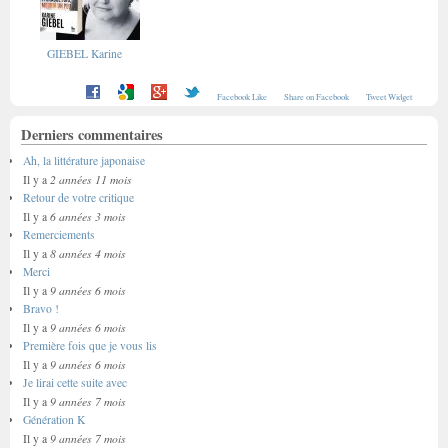
GIEBEL Karine
Facebook Like
Share on Facebook
Tweet Widget
Derniers commentaires
Ah, la littérature japonaise
2 années 11 mois
Il y a
Retour de votre critique
6 années 3 mois
Il y a
Remerciements
8 années 4 mois
Il y a
Merci
9 années 6 mois
Il y a
Bravo !
9 années 6 mois
Il y a
Première fois que je vous lis
9 années 6 mois
Il y a
Je lirai cette suite avec
9 années 7 mois
Il y a
Génération K
9 années 7 mois
Il y a