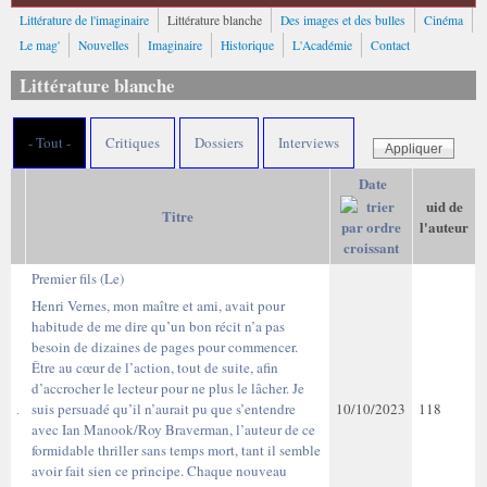
Littérature de l'imaginaire
Littérature blanche
Des images et des bulles
Cinéma
Le mag'
Nouvelles
Imaginaire
Historique
L'Académie
Contact
Littérature blanche
- Tout -
Critiques
Dossiers
Interviews
Date
uid de
Titre
l'auteur
Premier fils (Le)
Henri Vernes, mon maître et ami, avait pour
habitude de me dire qu’un bon récit n’a pas
besoin de dizaines de pages pour commencer.
Être au cœur de l’action, tout de suite, afin
d’accrocher le lecteur pour ne plus le lâcher. Je
suis persuadé qu’il n’aurait pu que s’entendre
10/10/2023
118
avec Ian Manook/Roy Braverman, l’auteur de ce
formidable thriller sans temps mort, tant il semble
avoir fait sien ce principe. Chaque nouveau