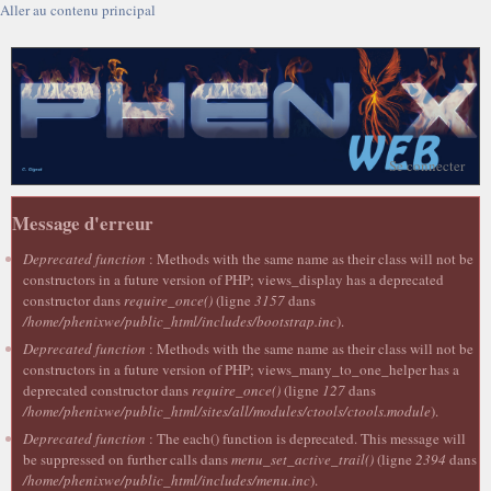
Aller au contenu principal
Se connecter
Message d'erreur
Deprecated function
: Methods with the same name as their class will not be
constructors in a future version of PHP; views_display has a deprecated
constructor dans
require_once()
(ligne
3157
dans
/home/phenixwe/public_html/includes/bootstrap.inc
).
Deprecated function
: Methods with the same name as their class will not be
constructors in a future version of PHP; views_many_to_one_helper has a
deprecated constructor dans
require_once()
(ligne
127
dans
/home/phenixwe/public_html/sites/all/modules/ctools/ctools.module
).
Deprecated function
: The each() function is deprecated. This message will
be suppressed on further calls dans
menu_set_active_trail()
(ligne
2394
dans
/home/phenixwe/public_html/includes/menu.inc
).