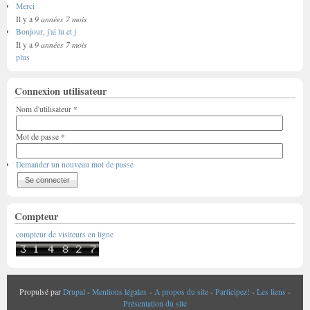
Merci
9 années 7 mois
Il y a
Bonjour, j'ai lu et j
9 années 7 mois
Il y a
plus
Connexion utilisateur
Nom d'utilisateur
*
Mot de passe
*
Demander un nouveau mot de passe
Compteur
compteur de visiteurs en ligne
Propulsé par
Drupal
-
Mentions légales
-
A propos du site
-
Participez!
-
Les liens
-
Présentation du site