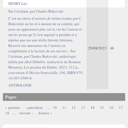
HENRY Léo
Sur l’écriture, par Charles Bukovski
C’est un choix d’extraits de lettres écrites par C,
Bukowski au fur et à mesure de sa carrière, qui
nous en apprennent plus sur la vie de l’auteur et
sur les poses qu’il s'est ingénié à prendre et à
répéter que sur une réelle théorie littéraire.
Réservé aus amoureux de l’auteur, en
29/08/2023
48
complément à la lecture de ses œuvres... Sur
l’écriture, par Charles Bukovski, anthologie
éditée par Abel Debritto, traduction de Romain
Monnery, Les poches du Diable, 2023, 312 p.,
couverture d’Olivier Fontvieille, 10€, ISBN 979-
10-307-0589-8
ANTHOLOGIE
Pages
« premier
‹ précédent
…
10
11
12
13
14
15
16
17
18
…
suivant ›
dernier »