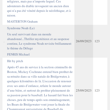
religieux, mais pas n’importe lequel. Ces
adorateurs du diable invoquent un ancien dieu
qui n’a pas été vénéré depuis le néolithique, et à
raison.
MASTERTON Graham
Syndrome Noah (Le)
Un seul survivant dans un monde
abandonné...Thriller mystérieux et au suspense
26/09/2023
123
continu, Le syndrome Noah revisite brillamment
le thème du Déluge
FENRIS Michael
Hit by pitch
Après 45 ans de service à la section criminelle de
Boston, Mickey Cochrane entend bien profiter de
sa retraite dans sa ville natale de Bridgewater, à
quelques kilomètres de là. L’occasion de renouer
avec ses amis d’enfance, refaire le monde autour
d’une bière, et surtout de profiter pleinement de
25/09/2023
123
sa passion pour le baseball. Le hasard fait bien les
choses, peu de temps après son emménagement,
les Bears de Bridgewater vont jouer la finale du
Championnat universitaire de Baseball du