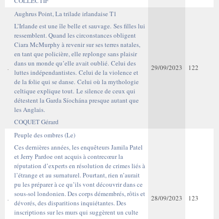
COLLECTIF
Aughrus Point, La trilade irlandaise T1
L’Irlande est une île belle et sauvage. Ses filles lui
ressemblent. Quand les circonstances obligent
Ciara McMurphy à revenir sur ses terres natales,
en tant que policière, elle replonge sans plaisir
dans un monde qu’elle avait oublié. Celui des
29/09/2023
122
luttes indépendantistes. Celui de la violence et
de la folie qui se danse. Celui où la mythologie
celtique explique tout. Le silence de ceux qui
détestent la Garda Síochána presque autant que
les Anglais.
COQUET Gérard
Peuple des ombres (Le)
Ces dernières années, les enquêteurs Jamila Patel
et Jerry Pardoe ont acquis à contrecœur la
réputation d’experts en résolution de crimes liés à
l’étrange et au surnaturel. Pourtant, rien n’aurait
pu les préparer à ce qu’ils vont découvrir dans ce
sous-sol londonien. Des corps démembrés, rôtis et
28/09/2023
123
dévorés, des disparitions inquiétantes. Des
inscriptions sur les murs qui suggèrent un culte