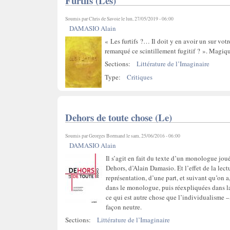
Furtifs (Les)
Soumis par
Chris de Savoie
le lun, 27/05/2019 - 06:00
DAMASIO Alain
« Les furtifs ?… Il doit y en avoir un sur 
remarqué ce scintillement fugitif ? ». Magique,
Sections:
Littérature de l’Imaginaire
Type:
Critiques
Dehors de toute chose (Le)
Soumis par
Georges Bormand
le sam, 25/06/2016 - 06:00
DAMASIO Alain
Il s’agit en fait du texte d’un monologue jou
Dehors, d’Alain Damasio. Et l’effet de la lect
représentation, d’une part, et suivant qu’on a
dans le monologue, puis réexpliquées dans la
ce qui est autre chose que l’individualisme –
façon neutre.
Sections:
Littérature de l’Imaginaire