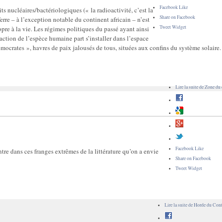
Facebook Like
s nucléaires/bactériologiques (« la radioactivité, c’est la
Share on Facebook
erre – à l’exception notable du continent africain – n’est
Tweet Widget
re à la vie. Les régimes politiques du passé ayant ainsi
raction de l’espèce humaine part s’installer dans l’espace
mocrates », havres de paix jalousés de tous, situées aux confins du système solaire.
Lire la suite
de Zone du 
Facebook Like
entre dans ces franges extrêmes de la littérature qu’on a envie
Share on Facebook
Tweet Widget
Lire la suite
de Horde du Cont