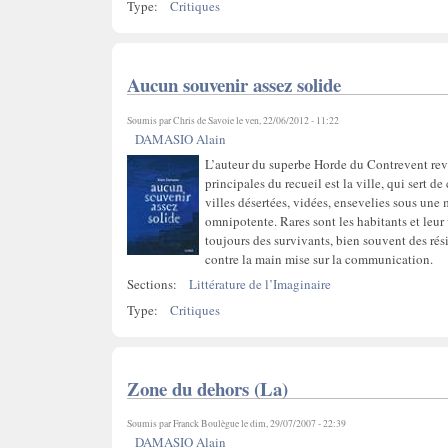
Type:
Critiques
Aucun souvenir assez solide
Soumis par
Chris de Savoie
le ven, 22/06/2012 - 11:22
DAMASIO Alain
L’auteur du superbe Horde du Contrevent revi
principales du recueil est la ville, qui sert 
villes désertées, vidées, ensevelies sous un
omnipotente. Rares sont les habitants et leur 
toujours des survivants, bien souvent des rés
contre la main mise sur la communication.
Sections:
Littérature de l’Imaginaire
Type:
Critiques
Zone du dehors (La)
Soumis par
Franck Boulègue
le dim, 29/07/2007 - 22:39
DAMASIO Alain