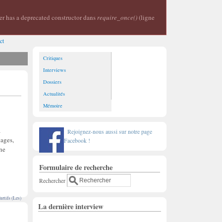
er has a deprecated constructor dans
require_once()
(ligne
ct
Critiques
Interviews
Dossiers
Actualités
Mémoire
a
Rejoignez-nous aussi sur notre page
nages,
Facebook !
une
Formulaire de recherche
Rechercher
urtifs (Les)
La dernière interview