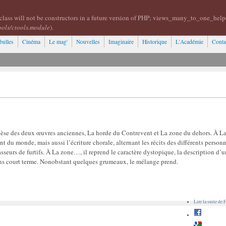
class will not be constructors in a future version of PHP; views_many_to_one_help
ools/ctools.module
).
bulles
Cinéma
Le mag'
Nouvelles
Imaginaire
Historique
L'Académie
Conta
hèse des deux œuvres anciennes, La horde du Contrevent et La zone du dehors. À L
 du monde, mais aussi l’écriture chorale, alternant les récits des différents person
sseurs de furtifs. À La zone…, il reprend le caractère dystopique, la description d’
ns court terme. Nonobstant quelques grumeaux, le mélange prend.
Lire la suite
de F