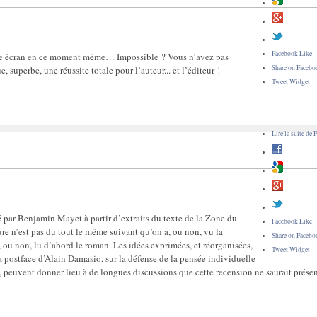
Facebook Like
votre écran en ce moment même… Impossible ? Vous n’avez pas
Share on Facebo
 superbe, une réussite totale pour l’auteur... et l’éditeur !
Tweet Widget
Lire la suite
de F
é par Benjamin Mayet à partir d’extraits du texte de la Zone du
Facebook Like
ure n’est pas du tout le même suivant qu’on a, ou non, vu la
Share on Facebo
, ou non, lu d’abord le roman. Les idées exprimées, et réorganisées,
Tweet Widget
 postface d’Alain Damasio, sur la défense de la pensée individuelle –
, peuvent donner lieu à de longues discussions que cette recension ne saurait présen