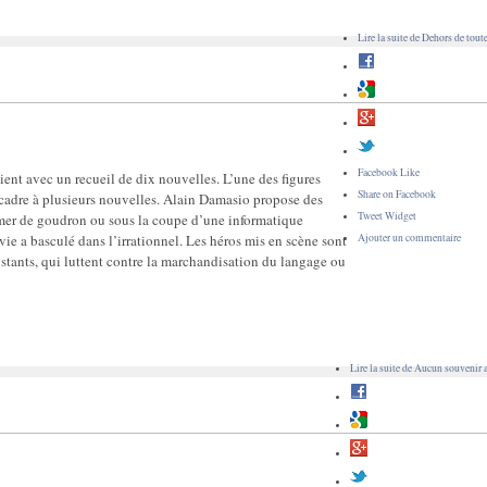
Lire la suite
de Dehors de toute
Facebook Like
ent avec un recueil de dix nouvelles. L’une des figures
Share on Facebook
de cadre à plusieurs nouvelles. Alain Damasio propose des
Tweet Widget
e mer de goudron ou sous la coupe d’une informatique
vie a basculé dans l’irrationnel. Les héros mis en scène sont
Ajouter un commentaire
istants, qui luttent contre la marchandisation du langage ou
Lire la suite
de Aucun souvenir a