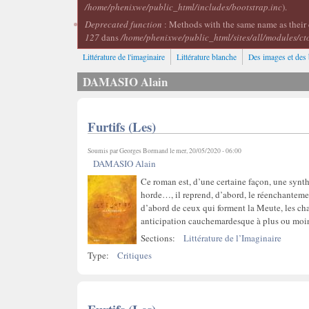
/home/phenixwe/public_html/includes/bootstrap.inc
).
Deprecated function
: Methods with the same name as their 
127
dans
/home/phenixwe/public_html/sites/all/modules/ct
Littérature de l'imaginaire
Littérature blanche
Des images et des 
DAMASIO Alain
Furtifs (Les)
Soumis par
Georges Bormand
le mer, 20/05/2020 - 06:00
DAMASIO Alain
Ce roman est, d’une certaine façon, une synt
horde…, il reprend, d’abord, le réenchantement
d’abord de ceux qui forment la Meute, les cha
anticipation cauchemardesque à plus ou moi
Sections:
Littérature de l’Imaginaire
Type:
Critiques