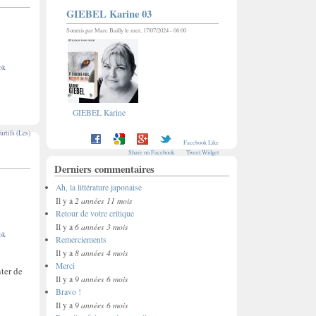
GIEBEL Karine 03
Soumis par
Marc Bailly
le mer, 17/07/2024 - 06:00
ok
GIEBEL Karine
urtifs (Les)
Facebook Like
Share on Facebook
Tweet Widget
Derniers commentaires
Ah, la littérature japonaise
2 années 11 mois
Il y a
Retour de votre critique
6 années 3 mois
Il y a
ok
Remerciements
8 années 4 mois
Il y a
Merci
ter de
9 années 6 mois
Il y a
Bravo !
9 années 6 mois
Il y a