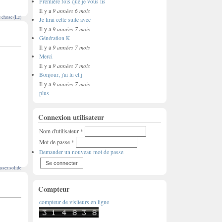
Première fois que je vous lis
9 années 6 mois
Il y a
 chose (Le)
Je lirai cette suite avec
9 années 7 mois
Il y a
Génération K
9 années 7 mois
Il y a
Merci
9 années 7 mois
Il y a
Bonjour, j'ai lu et j
9 années 7 mois
Il y a
plus
Connexion utilisateur
Nom d'utilisateur
*
Mot de passe
*
Demander un nouveau mot de passe
ssez solide
Compteur
compteur de visiteurs en ligne