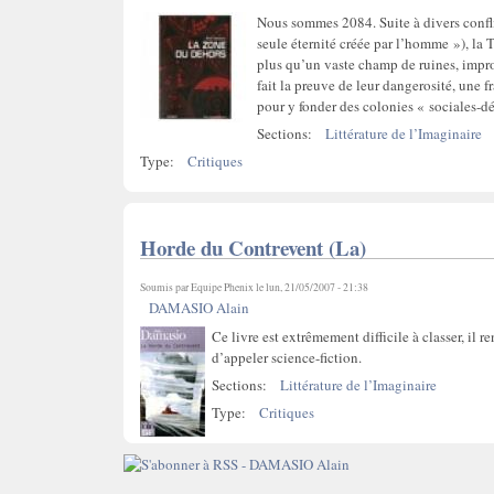
Nous sommes 2084. Suite à divers conflit
seule éternité créée par l’homme »), la T
plus qu’un vaste champ de ruines, improp
fait la preuve de leur dangerosité, une f
pour y fonder des colonies « sociales-dé
Sections:
Littérature de l’Imaginaire
Type:
Critiques
Horde du Contrevent (La)
Soumis par
Equipe Phenix
le lun, 21/05/2007 - 21:38
DAMASIO Alain
Ce livre est extrêmement difficile à classer, il r
d’appeler science-fiction.
Sections:
Littérature de l’Imaginaire
Type:
Critiques