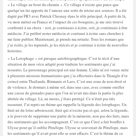
« Le village au bout du chemin ». Ce village n’existe que parce que
quelqu’un lui apporte de l’amour, une sorte de retour aux sources. Il a été
dapté par FR3 avec Patrick Chesnay dans le rôle principal. À partir de là,
vu mon métier en France et l’impact de ces bouquins, je me suis trouvé
confronté à un choix : soit, je continuais à écrire, soit, je continuais à être
médecin. J’ai préféré rester médecin et continué à écrire sans chercher à
me faire publier. Maintenant, je prends ma retraite. Tous les romans que
j’ai écrits, je les reprends, je les réécris et je continue à écrire de nouvelles
histoires.
« La Lotophage » est presque autobiographique. C’est le récit d’une
situation de mon vécu adapté pour traduire les sentiments que j’ai
ressentis. Le personnage principal est une femme. L’idée m’est venue suite
à plusieurs missions humanitaires que j’ai effectuées dans le Triangle d’or
coincé entre Thaïlande, Birmanie et Laos. C’est une zone de non-droit et
de violence. Je dormais à même sol, dans une case, avec comme oreiller
une caisse de grenades parce que l’on m’avait mis dans la partie la plus
abritée du village. Là, au moins, j’étais protégé. Ce n’était pas très
rassurant. J’ai repris un thème qui rappelle la légende des lotophages. Un
fruit né du lotus arborescent, fruit qui n’existe pas et qui, selon la légende,
a le pouvoir de supprimer une partie de la mémoire, non pas des faits, mais
des sentiments qui les accompagnent. C’est ce que Circé a fait bouffer à
Ulysse pour qu’il oublie Pénélope. Ulysse se souvenait de Pénélope, mais
les sentiments qu’il avait pour elle se sont effacés. C’est le thème de ce