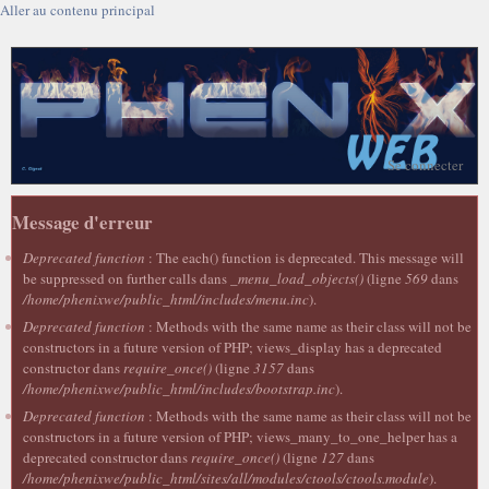
Aller au contenu principal
Se connecter
Message d'erreur
Deprecated function
: The each() function is deprecated. This message will
be suppressed on further calls dans
_menu_load_objects()
(ligne
569
dans
/home/phenixwe/public_html/includes/menu.inc
).
Deprecated function
: Methods with the same name as their class will not be
constructors in a future version of PHP; views_display has a deprecated
constructor dans
require_once()
(ligne
3157
dans
/home/phenixwe/public_html/includes/bootstrap.inc
).
Deprecated function
: Methods with the same name as their class will not be
constructors in a future version of PHP; views_many_to_one_helper has a
deprecated constructor dans
require_once()
(ligne
127
dans
/home/phenixwe/public_html/sites/all/modules/ctools/ctools.module
).