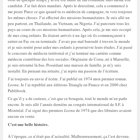
candidat. J’ai fait deux mandats. Après le deuxième, cela a commencé à
me peser. Parce ce que quand tu es médecin de campagne, tu vois toujours
les mêmes choses. J’ai effectué des missions humanitaires. Je suis allé un
peu partout, en Thaïlande, au Vietnam, au Nigeria. J’ai parcouru tous les
pays au cours de ces missions humanitaires. Après cela, je me suis occupé
de mes cinq enfants. Ils étaient arrivés à un âge où ils commençaient à
entrer en Fac ou en terminale. J’avais pas mal baroudé à travers le monde
et je suis rentré pour aider mes enfants à poursuivre leurs études. J’ai passé
le concours de médecin territorial et j’ai terminé ma carrière comme
médecin contrôleur des lois sociales. Originaire de Corse, né à Marseille,
je suis retourné là-bas. Possédant une maison de famille, je m’y suis
installé. En prenant ma retraite, j’ai repris ma passion de l’écriture.
J’ai toujours eu envie d’écrire. J’ai publié en 1974 mon premier roman.
Loona
. Je l’ai republié aux éditions Triangle en France et en 2000 chez
Publibook.
Ce qu’il y a de curieux, c’est que ce bouquin, tout le monde m’en parle
encore. Je suis allé l’année dernière au congrès international de S.F. à
Montréal. J’ai signé des premiers
Loona
de 1974 que des libraires avaient
encore en vente.
C’est une belle histoire.
À l’époque, ce n’était pas d’actualité. Malheureusement, ça l’est devenu.