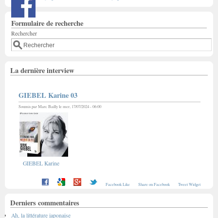
Formulaire de recherche
Rechercher
La dernière interview
GIEBEL Karine 03
Soumis par
Marc Bailly
le mer, 17/07/2024 - 06:00
GIEBEL Karine
Facebook Like
Share on Facebook
Tweet Widget
Derniers commentaires
Ah, la littérature japonaise