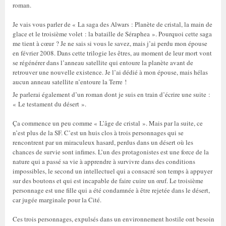
roman.
Je vais vous parler de « La saga des Alwars : Planète de cristal, la main de
glace et le troisième volet : la bataille de Séraphea ». Pourquoi cette saga
me tient à cœur ? Je ne sais si vous le savez, mais j’ai perdu mon épouse
en février 2008. Dans cette trilogie les êtres, au moment de leur mort vont
se régénérer dans l’anneau satellite qui entoure la planète avant de
retrouver une nouvelle existence. Je l’ai dédié à mon épouse, mais hélas
aucun anneau satellite n’entoure la Terre !
Je parlerai également d’un roman dont je suis en train d’écrire une suite :
« Le testament du désert ».
Ça commence un peu comme « L’âge de cristal ». Mais par la suite, ce
n’est plus de la SF. C’est un huis clos à trois personnages qui se
rencontrent par un miraculeux hasard, perdus dans un désert où les
chances de survie sont infimes. L’un des protagonistes est une force de la
nature qui a passé sa vie à apprendre à survivre dans des conditions
impossibles, le second un intellectuel qui a consacré son temps à appuyer
sur des boutons et qui est incapable de faire cuire un œuf. Le troisième
personnage est une fille qui a été condamnée à être rejetée dans le désert,
car jugée marginale pour la Cité.
Ces trois personnages, expulsés dans un environnement hostile ont besoin