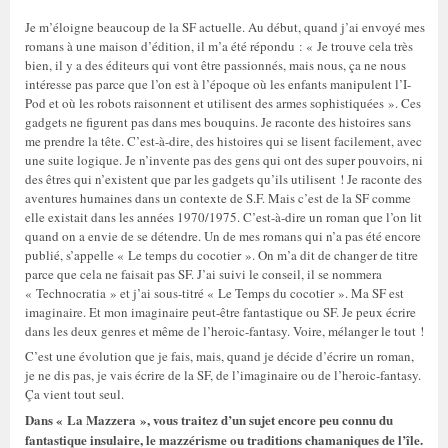
Je m’éloigne beaucoup de la SF actuelle. Au début, quand j’ai envoyé mes
romans à une maison d’édition, il m’a été répondu : « Je trouve cela très
bien, il y a des éditeurs qui vont être passionnés, mais nous, ça ne nous
intéresse pas parce que l’on est à l’époque où les enfants manipulent l’I-
Pod et où les robots raisonnent et utilisent des armes sophistiquées ». Ces
gadgets ne figurent pas dans mes bouquins. Je raconte des histoires sans
me prendre la tête. C’est-à-dire, des histoires qui se lisent facilement, avec
une suite logique. Je n’invente pas des gens qui ont des super pouvoirs, ni
des êtres qui n’existent que par les gadgets qu’ils utilisent ! Je raconte des
aventures humaines dans un contexte de S.F. Mais c’est de la SF comme
elle existait dans les années 1970/1975. C’est-à-dire un roman que l’on lit
quand on a envie de se détendre. Un de mes romans qui n’a pas été encore
publié, s’appelle « Le temps du cocotier ». On m’a dit de changer de titre
parce que cela ne faisait pas SF. J’ai suivi le conseil, il se nommera
« Technocratia » et j’ai sous-titré « Le Temps du cocotier ». Ma SF est
imaginaire. Et mon imaginaire peut-être fantastique ou SF. Je peux écrire
dans les deux genres et même de l’heroic-fantasy. Voire, mélanger le tout !
C’est une évolution que je fais, mais, quand je décide d’écrire un roman,
je ne dis pas, je vais écrire de la SF, de l’imaginaire ou de l’heroic-fantasy.
Ça vient tout seul.
Dans « La Mazzera », vous traitez d’un sujet encore peu connu du
fantastique insulaire, le mazzérisme ou traditions chamaniques de l’île.