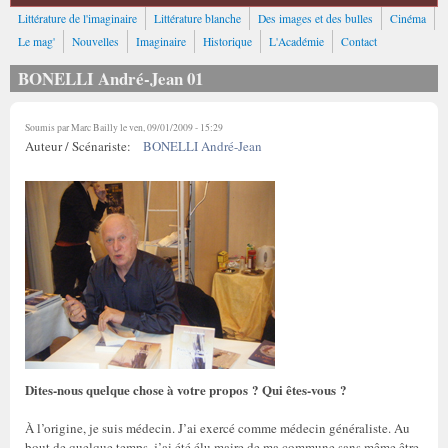
Littérature de l'imaginaire
Littérature blanche
Des images et des bulles
Cinéma
Le mag'
Nouvelles
Imaginaire
Historique
L'Académie
Contact
BONELLI André-Jean 01
Soumis par
Marc Bailly
le ven, 09/01/2009 - 15:29
Auteur / Scénariste:
BONELLI André-Jean
Dites-nous quelque chose à votre propos ? Qui êtes-vous ?
À l’origine, je suis médecin. J’ai exercé comme médecin généraliste. Au
bout de quelque temps, j’ai été élu maire de ma commune sans même être