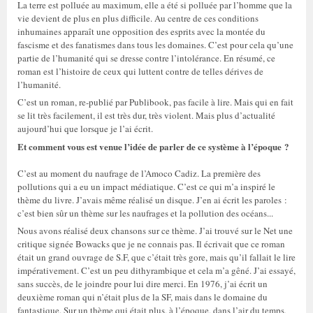
La terre est polluée au maximum, elle a été si polluée par l’homme que la
vie devient de plus en plus difficile. Au centre de ces conditions
inhumaines apparaît une opposition des esprits avec la montée du
fascisme et des fanatismes dans tous les domaines. C’est pour cela qu’une
partie de l’humanité qui se dresse contre l’intolérance. En résumé, ce
roman est l’histoire de ceux qui luttent contre de telles dérives de
l’humanité.
C’est un roman, re-publié par Publibook, pas facile à lire. Mais qui en fait
se lit très facilement, il est très dur, très violent. Mais plus d’actualité
aujourd’hui que lorsque je l’ai écrit.
Et comment vous est venue l’idée de parler de ce système à l’époque ?
C’est au moment du naufrage de l’Amoco Cadiz. La première des
pollutions qui a eu un impact médiatique. C’est ce qui m’a inspiré le
thème du livre. J’avais même réalisé un disque. J’en ai écrit les paroles :
c’est bien sûr un thème sur les naufrages et la pollution des océans...
Nous avons réalisé deux chansons sur ce thème. J’ai trouvé sur le Net une
critique signée Bowacks que je ne connais pas. Il écrivait que ce roman
était un grand ouvrage de S.F, que c’était très gore, mais qu’il fallait le lire
impérativement. C’est un peu dithyrambique et cela m’a gêné. J’ai essayé,
sans succès, de le joindre pour lui dire merci. En 1976, j’ai écrit un
deuxième roman qui n’était plus de la SF, mais dans le domaine du
fantastique. Sur un thème qui était plus, à l’époque, dans l’air du temps,