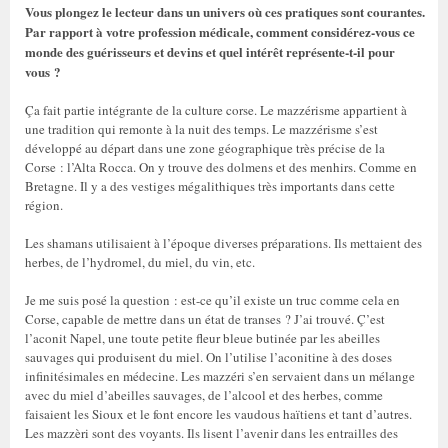
Vous plongez le lecteur dans un univers où ces pratiques sont courantes.
Par rapport à votre profession médicale, comment considérez-vous ce
monde des guérisseurs et devins et quel intérêt représente-t-il pour
vous ?
Ça fait partie intégrante de la culture corse. Le mazzérisme appartient à
une tradition qui remonte à la nuit des temps. Le mazzérisme s’est
développé au départ dans une zone géographique très précise de la
Corse : l’Alta Rocca. On y trouve des dolmens et des menhirs. Comme en
Bretagne. Il y a des vestiges mégalithiques très importants dans cette
région.
Les shamans utilisaient à l’époque diverses préparations. Ils mettaient des
herbes, de l’hydromel, du miel, du vin, etc.
Je me suis posé la question : est-ce qu’il existe un truc comme cela en
Corse, capable de mettre dans un état de transes ? J’ai trouvé. Ç’est
l’aconit Napel, une toute petite fleur bleue butinée par les abeilles
sauvages qui produisent du miel. On l’utilise l’aconitine à des doses
infinitésimales en médecine. Les mazzéri s’en servaient dans un mélange
avec du miel d’abeilles sauvages, de l’alcool et des herbes, comme
faisaient les Sioux et le font encore les vaudous haïtiens et tant d’autres.
Les mazzèri sont des voyants. Ils lisent l’avenir dans les entrailles des