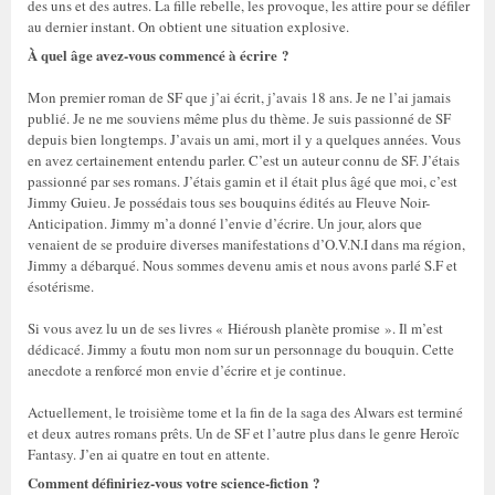
des uns et des autres. La fille rebelle, les provoque, les attire pour se défiler
au dernier instant. On obtient une situation explosive.
À quel âge avez-vous commencé à écrire ?
Mon premier roman de SF que j’ai écrit, j’avais 18 ans. Je ne l’ai jamais
publié. Je ne me souviens même plus du thème. Je suis passionné de SF
depuis bien longtemps. J’avais un ami, mort il y a quelques années. Vous
en avez certainement entendu parler. C’est un auteur connu de SF. J’étais
passionné par ses romans. J’étais gamin et il était plus âgé que moi, c’est
Jimmy Guieu. Je possédais tous ses bouquins édités au Fleuve Noir-
Anticipation. Jimmy m’a donné l’envie d’écrire. Un jour, alors que
venaient de se produire diverses manifestations d’O.V.N.I dans ma région,
Jimmy a débarqué. Nous sommes devenu amis et nous avons parlé S.F et
ésotérisme.
Si vous avez lu un de ses livres « Hiéroush planète promise ». Il m’est
dédicacé. Jimmy a foutu mon nom sur un personnage du bouquin. Cette
anecdote a renforcé mon envie d’écrire et je continue.
Actuellement, le troisième tome et la fin de la saga des Alwars est terminé
et deux autres romans prêts. Un de SF et l’autre plus dans le genre Heroïc
Fantasy. J’en ai quatre en tout en attente.
Comment définiriez-vous votre science-fiction ?