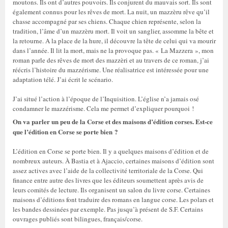
moutons. Ils ont d’autres pouvoirs. Ils conjurent du mauvais sort. Ils sont
également connus pour les rêves de mort. La nuit, un mazzèru rêve qu’il
chasse accompagné par ses chiens. Chaque chien représente, selon la
tradition, l’âme d’un mazzèru mort. Il voit un sanglier, assomme la bête et
la retourne. A la place de la hure, il découvre la tête de celui qui va mourir
dans l’année. Il lit la mort, mais ne la provoque pas. « La Mazzera », mon
roman parle des rêves de mort des mazzèri et au travers de ce roman, j’ai
réécris l’histoire du mazzérisme. Une réalisatrice est intéressée pour une
adaptation télé. J’ai écrit le scénario.
J’ai situé l’action à l’époque de l’Inquisition. L’église n’a jamais osé
condamner le mazzérisme. Cela me permet d’expliquer pourquoi !
On va parler un peu de la Corse et des maisons d’édition corses. Est-ce
que l’édition en Corse se porte bien ?
L’édition en Corse se porte bien. Il y a quelques maisons d’édition et de
nombreux auteurs. À Bastia et à Ajaccio, certaines maisons d’édition sont
assez actives avec l’aide de la collectivité territoriale de la Corse. Qui
finance entre autre des livres que les éditeurs soumettent après avis de
leurs comités de lecture. Ils organisent un salon du livre corse. Certaines
maisons d’éditions font traduire des romans en langue corse. Les polars et
les bandes dessinées par exemple. Pas jusqu’à présent de S.F. Certains
ouvrages publiés sont bilingues, français/corse.