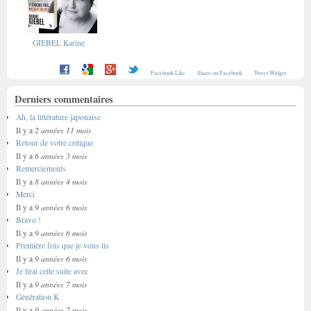
GIEBEL Karine
Facebook Like
Share on Facebook
Tweet Widget
Derniers commentaires
Ah, la littérature japonaise
2 années 11 mois
Il y a
Retour de votre critique
6 années 3 mois
Il y a
Remerciements
8 années 4 mois
Il y a
Merci
9 années 6 mois
Il y a
Bravo !
9 années 6 mois
Il y a
Première fois que je vous lis
9 années 6 mois
Il y a
Je lirai cette suite avec
9 années 7 mois
Il y a
Génération K
9 années 7 mois
Il y a