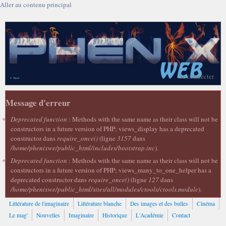
Aller au contenu principal
Se connecter
Message d'erreur
Deprecated function
: Methods with the same name as their class will not be
constructors in a future version of PHP; views_display has a deprecated
constructor dans
require_once()
(ligne
3157
dans
/home/phenixwe/public_html/includes/bootstrap.inc
).
Deprecated function
: Methods with the same name as their class will not be
constructors in a future version of PHP; views_many_to_one_helper has a
deprecated constructor dans
require_once()
(ligne
127
dans
/home/phenixwe/public_html/sites/all/modules/ctools/ctools.module
).
Littérature de l'imaginaire
Littérature blanche
Des images et des bulles
Cinéma
Le mag'
Nouvelles
Imaginaire
Historique
L'Académie
Contact