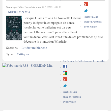
Soumis par
Céline Demarbaix
le ven, 01/10/2021 - 06:00
SHERIDAN Mia
Facebook Like
Lorsque Clara arrive à La Nouvelle Orléans
Share on Facebook
pour y intégrer la compagnie de danse
Tweet Widget
locale, la jeune ballerine est un peu
perdue. Elle ne connaît pas cette ville et
veut la découvrir. C'est lors d'une de ses promenades qu'elle
découvre la plantation Windisle.
Sections:
Littérature blanche
Type:
Critiques
Lire la suite
de Collectionneur de vœux (Le)
Facebook Like
Share on Facebook
Tweet Widget