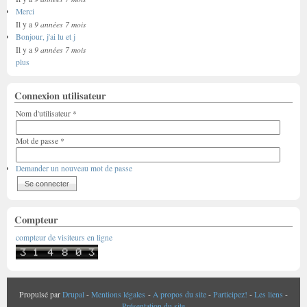
Merci
9 années 7 mois
Il y a
Bonjour, j'ai lu et j
9 années 7 mois
Il y a
plus
Connexion utilisateur
Nom d'utilisateur
*
Mot de passe
*
Demander un nouveau mot de passe
Compteur
compteur de visiteurs en ligne
Propulsé par
Drupal
-
Mentions légales
-
A propos du site
-
Participez!
-
Les liens
-
Présentation du site