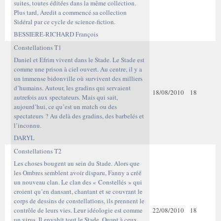
suites, toutes éditées dans la même collection.
Plus tard, Aredit a commencé sa collection
Sidéral par ce cycle de science-fiction.
BESSIERE-RICHARD François
Constellations T1
Daniel et Efrim vivent dans le Stade. Le Stade est
comme une prison à ciel ouvert. Au centre, il y a
un immense bidonville où survivent des milliers
d’humains. Autour, les gradins qui servaient
18/08/2010
18
autrefois aux spectateurs. Mais qui sait,
aujourd’hui, ce qu’est un match ou des
spectateurs ? Au delà des gradins, des barbelés et
l’inconnu.
DARYL
Constellations T2
Les choses bougent au sein du Stade. Alors que
les Ombres semblent avoir disparu, Fanny a créé
un nouveau clan. Le clan des « Constellés » qui
croient qu’en dansant, chantant et se couvrant le
corps de dessins de constellations, ils prennent le
contrôle de leurs vies. Leur idéologie est comme
22/08/2010
18
un virus. Il envahit tout le Stade. Quant à ceux