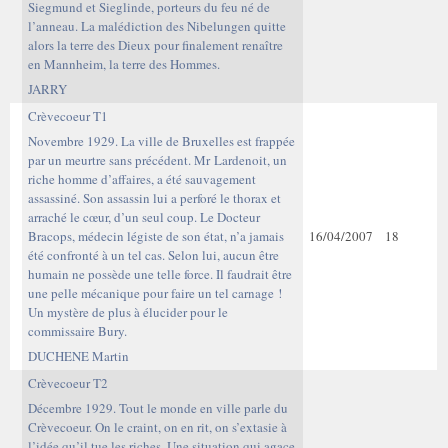
Siegmund et Sieglinde, porteurs du feu né de
l’anneau. La malédiction des Nibelungen quitte
alors la terre des Dieux pour finalement renaître
en Mannheim, la terre des Hommes.
JARRY
Crèvecoeur T1
Novembre 1929. La ville de Bruxelles est frappée
par un meurtre sans précédent. Mr Lardenoit, un
riche homme d’affaires, a été sauvagement
assassiné. Son assassin lui a perforé le thorax et
arraché le cœur, d’un seul coup. Le Docteur
Bracops, médecin légiste de son état, n’a jamais
16/04/2007
18
été confronté à un tel cas. Selon lui, aucun être
humain ne possède une telle force. Il faudrait être
une pelle mécanique pour faire un tel carnage !
Un mystère de plus à élucider pour le
commissaire Bury.
DUCHENE Martin
Crèvecoeur T2
Décembre 1929. Tout le monde en ville parle du
Crèvecoeur. On le craint, on en rit, on s’extasie à
l’idée qu’il tue les riches. Une situation qui agace