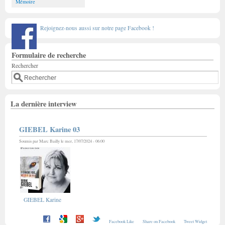
Mémoire
Rejoignez-nous aussi sur notre page Facebook !
Formulaire de recherche
Rechercher
La dernière interview
GIEBEL Karine 03
Soumis par
Marc Bailly
le mer, 17/07/2024 - 06:00
GIEBEL Karine
Facebook Like
Share on Facebook
Tweet Widget