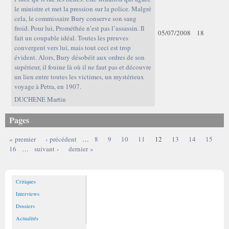
le ministre et met la pression sur la police. Malgré
cela, le commissaire Bury conserve son sang
froid. Pour lui, Prométhée n’est pas l’assassin. Il
05/07/2008
18
fait un coupable idéal. Toutes les preuves
convergent vers lui, mais tout ceci est trop
évident. Alors, Bury désobéit aux ordres de son
supérieur, il fouine là où il ne faut pas et découvre
un lien entre toutes les victimes, un mystérieux
voyage à Petra, en 1907.
DUCHENE Martin
Pages
« premier
‹ précédent
…
8
9
10
11
12
13
14
15
16
…
suivant ›
dernier »
Critiques
Interviews
Dossiers
Actualités