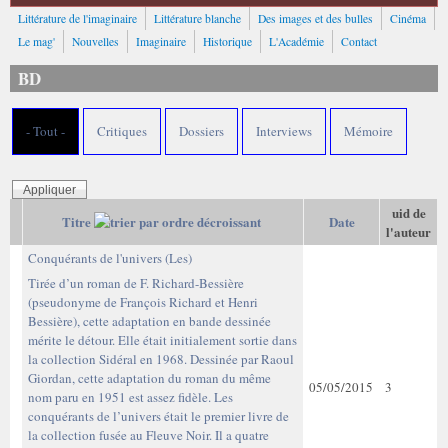
Littérature de l'imaginaire
Littérature blanche
Des images et des bulles
Cinéma
Le mag'
Nouvelles
Imaginaire
Historique
L'Académie
Contact
BD
- Tout -
Critiques
Dossiers
Interviews
Mémoire
uid de
Titre
Date
l'auteur
Conquérants de l'univers (Les)
Tirée d’un roman de F. Richard-Bessière
(pseudonyme de François Richard et Henri
Bessière), cette adaptation en bande dessinée
mérite le détour. Elle était initialement sortie dans
la collection Sidéral en 1968. Dessinée par Raoul
Giordan, cette adaptation du roman du même
05/05/2015
3
nom paru en 1951 est assez fidèle. Les
conquérants de l’univers était le premier livre de
la collection fusée au Fleuve Noir. Il a quatre