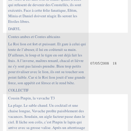
qui refusent de devenir des Constellés, ils sont
exécutés. Face à cette folie fanatique, Efrim,
Minia et Daniel doivent réagir. Ils seront les
Etoiles libres.
DARYL
Contes arabes et Contes africains
Le Roi lion est fort et puissant. Et gare à celui qui
tente de l’abuser, il lui en coûterait sa main.
D’ailleurs, le loup et le tigre en ont déjà fait les
frais. A l’inverse, maîtres renard, chacal et lièvre
07/05/2008
18
ne s’y sont pas laissés prendre. Bien trop petits
pour rivaliser avec le lion, ils ont su toucher son
point faible. Car si le Roi lion jouit d’une grande
force, son appétit est féroce et le rend bête.
COLLECTIF
Cousin Pinpin, la vavache T3
La plage. Le sable chaud. Un cocktail et une
chaise longue, Vavache profite paisiblement des
vacances. Soudain, un aigle facteur passe dans le
ciel. Il lâche son colis, c’est Pinpin le lapin qui
arrive avec sa grosse valise. Après un atterrissage