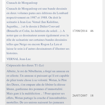
Cranach de Morganloup
Cranach de Morganloup est une bande dessinée
en deux volumes parus aux éditions du Lombard
respectivement en 1987 et 1988. On doit le
scénario à Jean-Luc Vernal (Ian Kalédine,
Jugurtha,…) et le dessin à Didier Convard
(Brunelle et Colin, les héritiers du soleil…). A
17/08/2014
46
noter que ce dessinateur assure également avec le
rôle de scénariste sur certaines bandes dessinées
telles que Neige ou encore Rogon Le Leu et
laisse le soin à d’autres dessinateurs d’illustrer ses
histoires.
VERNAL Jean-Luc
Crépuscule des dieux T1 (Le)
Albéric, le roi de Nibelheim, a forgé un anneau en
or céleste. Un anneau si puissant qu’il est capable
de plier toute chose à sa volonté. Wotan, le Père
des Dieux, s’en empare afin de libérer la déesse
Idunn, gardienne des pommes d’immortalité.
Mais gare à la malédiction .. ! Pour apaiser ses
26/07/2007
18
effets, Wotan partage la couche d’innombrables
mortelles. De ces unions naissent les jumeaux