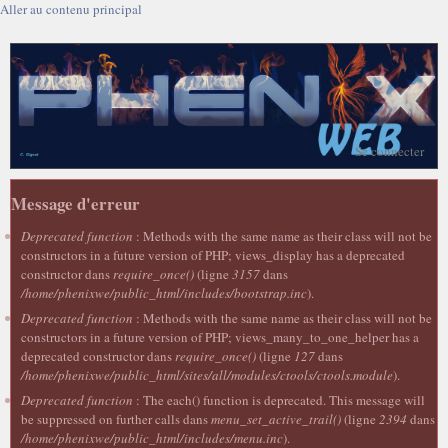
Aller au contenu principal
Se connecter
Message d'erreur
Deprecated function
: Methods with the same name as their class will not be
constructors in a future version of PHP; views_display has a deprecated
constructor dans
require_once()
(ligne
3157
dans
/home/phenixwe/public_html/includes/bootstrap.inc
).
Deprecated function
: Methods with the same name as their class will not be
constructors in a future version of PHP; views_many_to_one_helper has a
deprecated constructor dans
require_once()
(ligne
127
dans
/home/phenixwe/public_html/sites/all/modules/ctools/ctools.module
).
Deprecated function
: The each() function is deprecated. This message will
be suppressed on further calls dans
menu_set_active_trail()
(ligne
2394
dans
/home/phenixwe/public_html/includes/menu.inc
).