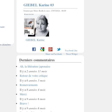
GIEBEL Karine 03
Soumis par
Marc Bailly
le mer, 17/07/2024 - 06:00
taire
GIEBEL Karine
es chimères
Facebook Like
Share on Facebook
Tweet Widget
Derniers commentaires
Ah, la littérature japonaise
2 années 11 mois
Il y a
Retour de votre critique
6 années 3 mois
Il y a
Remerciements
8 années 4 mois
Il y a
Merci
9 années 6 mois
Il y a
Bravo !
9 années 6 mois
Il y a