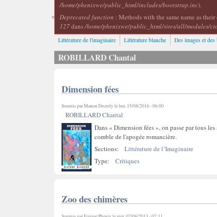
/home/phenixwe/public_html/includes/bootstrap.inc
).
Deprecated function
: Methods with the same name as their 
127
dans
/home/phenixwe/public_html/sites/all/modules/ct
Littérature de l'imaginaire
Littérature blanche
Des images et des 
ROBILLARD Chantal
Dimension fées
Soumis par
Manon Decroly
le lun, 15/08/2016 - 06:00
ROBILLARD Chantal
Dans « Dimension fées », on passe par tous les 
comble de l'apogée romancière.
Sections:
Littérature de l’Imaginaire
Type:
Critiques
Zoo des chimères
Soumis par
Equipe Phenix
le mer, 07/08/2013 - 07:11