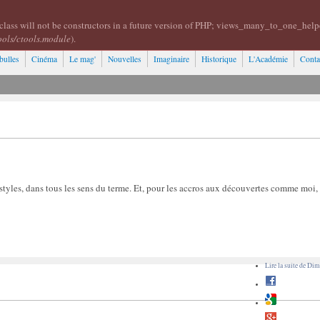
class will not be constructors in a future version of PHP; views_many_to_one_help
ools/ctools.module
).
bulles
Cinéma
Le mag'
Nouvelles
Imaginaire
Historique
L'Académie
Conta
styles, dans tous les sens du terme. Et, pour les accros aux découvertes comme moi, c
Lire la suite
de Dime