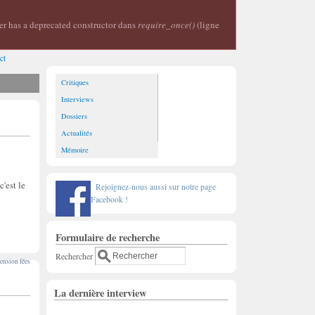
er has a deprecated constructor dans
require_once()
(ligne
ct
Critiques
Interviews
Dossiers
Actualités
Mémoire
'est le
Rejoignez-nous aussi sur notre page
Facebook !
Formulaire de recherche
Rechercher
nsion fées
La dernière interview