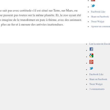
sait pas avec certitude s’il est situé sur Terre, sur Mars, ou
Facebook Like
e se passent pas toutes sur la même planète. Et, le zoo ayant été
Share on Facebook
on imagine de le transformer en parc à thème, avec des animaux
Tweet Widget
 plus au fur et à mesure des arrivées inattendues.
Ajouter un commen
Lire la suite
de Zoo d
Facebook Like
Share on Facebook
Tweet Widget
3 commentaires