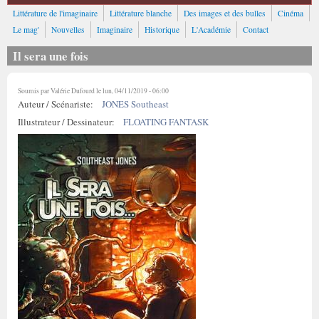
Littérature de l'imaginaire
Littérature blanche
Des images et des bulles
Cinéma
Le mag'
Nouvelles
Imaginaire
Historique
L'Académie
Contact
Il sera une fois
Soumis par
Valérie Dufourd
le lun, 04/11/2019 - 06:00
Auteur / Scénariste:
JONES Southeast
Illustrateur / Dessinateur:
FLOATING FANTASK