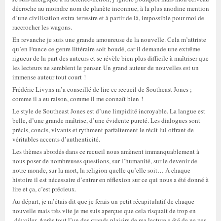
décroche au moindre nom de planète inconnue, à la plus anodine mention
d’une civilisation extra-terrestre et à partir de là, impossible pour moi de
raccrocher les wagons.
En revanche je suis une grande amoureuse de la nouvelle. Cela m’attriste
qu’en France ce genre littéraire soit boudé, car il demande une extrême
rigueur de la part des auteurs et se révèle bien plus difficile à maîtriser que
les lecteurs ne semblent le penser. Un grand auteur de nouvelles est un
immense auteur tout court !
Frédéric Livyns m’a conseillé de lire ce recueil de Southeast Jones ;
comme il a eu raison, comme il me connaît bien !
Le style de Southeast Jones est d’une limpidité incroyable. La langue est
belle, d’une grande maîtrise, d’une évidente pureté. Les dialogues sont
précis, concis, vivants et rythment parfaitement le récit lui offrant de
véritables accents d’authenticité.
Les thèmes abordés dans ce recueil nous amènent immanquablement à
nous poser de nombreuses questions, sur l’humanité, sur le devenir de
notre monde, sur la mort, la religion quelle qu’elle soit… A chaque
histoire il est nécessaire d’entrer en réflexion sur ce qui nous a été donné à
lire et ça, c’est précieux.
Au départ, je m’étais dit que je ferais un petit récapitulatif de chaque
nouvelle mais très vite je me suis aperçue que cela risquait de trop en
dévoiler. Après tout l’un des grands plaisirs de ma lecture a été de ne pas