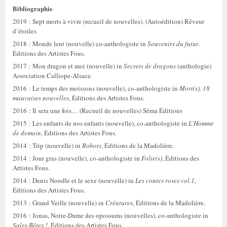
Bibliographie
2019 : Sept morts à vivre (recueil de nouvelles). (Autoédition) Rêveur
d’étoiles
2018 : Monde lent (nouvelle) co-anthologiste in
Souvenirs du futur
.
Éditions des Artistes Fous.
2017 : Mon dragon et moi (nouvelle) in
Secrets de dragons
(anthologie)
Association Calliope-Alsace.
2016 : Le temps des moissons (nouvelle), co-anthologiste in
Mort(s), 18
mauvaises nouvelles
, Éditions des Artistes Fous.
2016 : Il sera une fois… (Recueil de nouvelles) Séma Éditions
2015 : Les enfants de nos enfants (nouvelle), co-anthologiste in
L’Homme
de demain
, Éditions des Artistes Fous.
2014 : Trip (nouvelle) in
Robots
, Éditions de la Madolière.
2014 : Jour gras (nouvelle), co-anthologiste in
Folie(s)
, Éditions des
Artistes Fous.
2014 : Denis Noodle et le sexe (nouvelle) in
Les contes roses vol.1
,
Éditions des Artistes Fous.
2013 : Grand Veille (nouvelle) in
Créatures
, Éditions de la Madolière.
2016 : Jonas, Notre-Dame des opossums (nouvelles), co-anthologiste in
Sales Bêtes !
, Éditions des Artistes Fous.