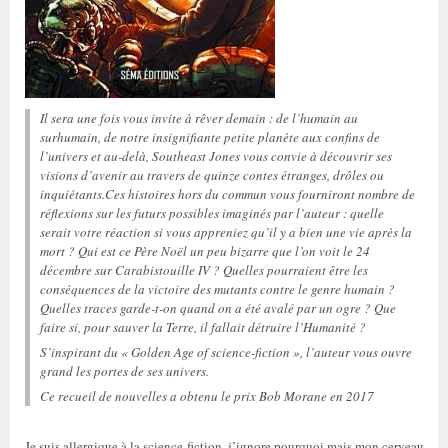
Il sera une fois vous invite à rêver demain : de l’humain au
surhumain, de notre insignifiante petite planète aux confins de
l’univers et au-delà, Southeast Jones vous convie à découvrir ses
visions d’avenir au travers de quinze contes étranges, drôles ou
inquiétants.
Ces histoires hors du commun vous fourniront nombre de
réflexions sur les futurs possibles imaginés par l’auteur : quelle
serait votre réaction si vous appreniez qu’il y a bien une vie après la
mort ? Qui est ce Père Noël un peu bizarre que l’on voit le 24
décembre sur Carabistouille IV ? Quelles pourraient être les
conséquences de la victoire des mutants contre le genre humain ?
Quelles traces garde-t-on quand on a été avalé par un ogre ? Que
faire si, pour sauver la Terre, il fallait détruire l’Humanité ?
S’inspirant du « Golden Age of science-fiction », l’auteur vous ouvre
grand les portes de ses univers.
Ce recueil de nouvelles a obtenu le prix Bob Morane en 2017
Je suis allergique à la science-fiction, j’ignore pourquoi mais mon cerveau