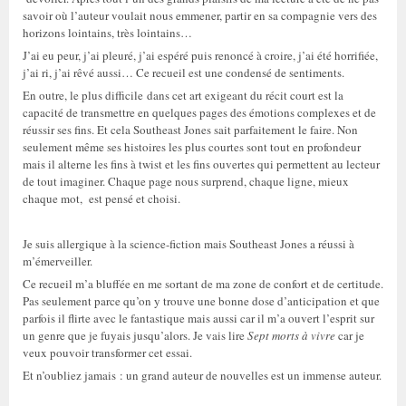
savoir où l’auteur voulait nous emmener, partir en sa compagnie vers des
horizons lointains, très lointains…
J’ai eu peur, j’ai pleuré, j’ai espéré puis renoncé à croire, j’ai été horrifiée,
j’ai ri, j’ai rêvé aussi… Ce recueil est une condensé de sentiments.
En outre, le plus difficile dans cet art exigeant du récit court est la
capacité de transmettre en quelques pages des émotions complexes et de
réussir ses fins. Et cela Southeast Jones sait parfaitement le faire. Non
seulement même ses histoires les plus courtes sont tout en profondeur
mais il alterne les fins à twist et les fins ouvertes qui permettent au lecteur
de tout imaginer. Chaque page nous surprend, chaque ligne, mieux
chaque mot, est pensé et choisi.
Je suis allergique à la science-fiction mais Southeast Jones a réussi à
m’émerveiller.
Ce recueil m’a bluffée en me sortant de ma zone de confort et de certitude.
Pas seulement parce qu’on y trouve une bonne dose d’anticipation et que
parfois il flirte avec le fantastique mais aussi car il m’a ouvert l’esprit sur
un genre que je fuyais jusqu’alors. Je vais lire
Sept morts à vivre
car je
veux pouvoir transformer cet essai.
Et n’oubliez jamais : un grand auteur de nouvelles est un immense auteur.