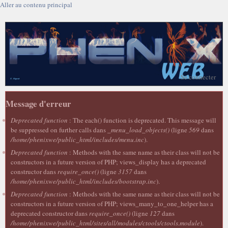
Aller au contenu principal
Se connecter
Message d'erreur
Deprecated function
: The each() function is deprecated. This message will
be suppressed on further calls dans
_menu_load_objects()
(ligne
569
dans
/home/phenixwe/public_html/includes/menu.inc
).
Deprecated function
: Methods with the same name as their class will not be
constructors in a future version of PHP; views_display has a deprecated
constructor dans
require_once()
(ligne
3157
dans
/home/phenixwe/public_html/includes/bootstrap.inc
).
Deprecated function
: Methods with the same name as their class will not be
constructors in a future version of PHP; views_many_to_one_helper has a
deprecated constructor dans
require_once()
(ligne
127
dans
/home/phenixwe/public_html/sites/all/modules/ctools/ctools.module
).