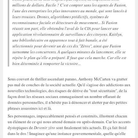
millions de dollars. Facile ? C'est compter sans les agents de Fusion,
l'une des entreprises les plus innovantes au monde, qui sont lancés à
leurs trousses. Drones, algorithmes prédictifs, systèmes de
reconnaissance faciale et détecteurs de mouvement... Si Fusion
réussit son pari, elle obtiendra l'aval de la CIA pour lancer une
application révolutionnaire de surveillance des citoyens. Kaitlyn,
une bibliothécaire en apparence tout à fait banale, a été
sélectionnée pour devenir un de ces dix "Zéros", ainsi que Fusion
surnomme les concurrents. À quelques minutes du lancement, elle se
répète le plan qu'elle a préparé. Il faut que cela marche. Car elle est
bien déterminée à remporter la victoire...
Sous couvert de thriller ascendant parano, Anthony McCarten va gratter
pas mal de couches de la société actuelle. Qu'il s'agisse des addictions aux
nouvelles technologies, des risques de dérive du "tout sécuritaire", de la
façon dont les réseaux sociaux emmagasinent un nombre effarant de
données personnelles, il n'hésite pas à dénoncer et alerter par des petites
phrases assassines ici et là.
Ses personnages, impeccablement pensés et construits, illustrent chacun
un élément de ce qui nous attend demain ou après-demain. Car les accents
dystopiques de
Devenir zéro
sont finalement très actuels. Et ça fait froid
dans le dos ! Imaginez qu'une instance gouvernementale, quelle qu'elle