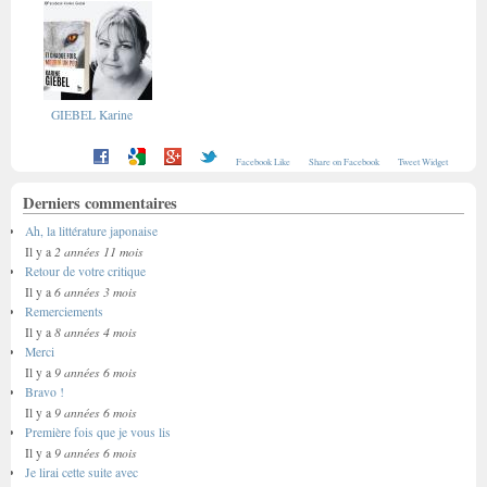
GIEBEL Karine
Facebook Like
Share on Facebook
Tweet Widget
Derniers commentaires
Ah, la littérature japonaise
2 années 11 mois
Il y a
Retour de votre critique
6 années 3 mois
Il y a
Remerciements
8 années 4 mois
Il y a
Merci
9 années 6 mois
Il y a
Bravo !
9 années 6 mois
Il y a
Première fois que je vous lis
9 années 6 mois
Il y a
Je lirai cette suite avec