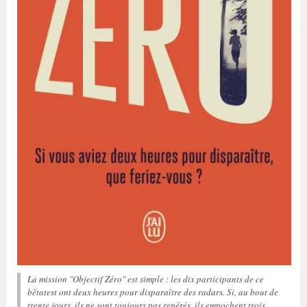
La mission "Objectif Zéro" est simple : les dix participants de ce
bêtatest ont deux heures pour disparaître des radars. Si, au bout de
trente jours, ils ne sont toujours pas repérés, ils empochent trois