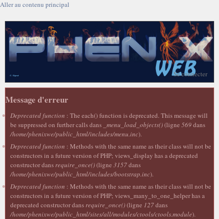
Aller au contenu principal
Se connecter
Message d'erreur
Deprecated function
: The each() function is deprecated. This message will
be suppressed on further calls dans
_menu_load_objects()
(ligne
569
dans
/home/phenixwe/public_html/includes/menu.inc
).
Deprecated function
: Methods with the same name as their class will not be
constructors in a future version of PHP; views_display has a deprecated
constructor dans
require_once()
(ligne
3157
dans
/home/phenixwe/public_html/includes/bootstrap.inc
).
Deprecated function
: Methods with the same name as their class will not be
constructors in a future version of PHP; views_many_to_one_helper has a
deprecated constructor dans
require_once()
(ligne
127
dans
/home/phenixwe/public_html/sites/all/modules/ctools/ctools.module
).