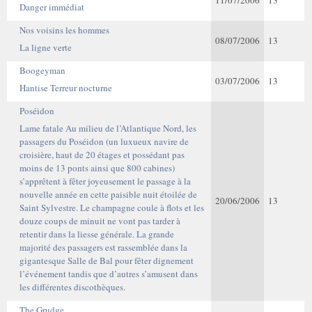
11/07/2006
13
Danger immédiat
Nos voisins les hommes
08/07/2006
13
La ligne verte
Boogeyman
03/07/2006
13
Hantise Terreur nocturne
Poséidon
Lame fatale Au milieu de l’Atlantique Nord, les
passagers du Poséidon (un luxueux navire de
croisière, haut de 20 étages et possédant pas
moins de 13 ponts ainsi que 800 cabines)
s’apprêtent à fêter joyeusement le passage à la
nouvelle année en cette paisible nuit étoilée de
20/06/2006
13
Saint Sylvestre. Le champagne coule à flots et les
douze coups de minuit ne vont pas tarder à
retentir dans la liesse générale. La grande
majorité des passagers est rassemblée dans la
gigantesque Salle de Bal pour fêter dignement
l’événement tandis que d’autres s’amusent dans
les différentes discothèques.
The Grudge