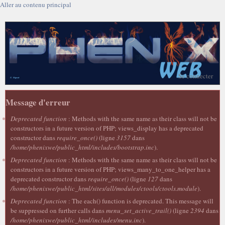
Aller au contenu principal
Se connecter
Message d'erreur
Deprecated function
: Methods with the same name as their class will not be
constructors in a future version of PHP; views_display has a deprecated
constructor dans
require_once()
(ligne
3157
dans
/home/phenixwe/public_html/includes/bootstrap.inc
).
Deprecated function
: Methods with the same name as their class will not be
constructors in a future version of PHP; views_many_to_one_helper has a
deprecated constructor dans
require_once()
(ligne
127
dans
/home/phenixwe/public_html/sites/all/modules/ctools/ctools.module
).
Deprecated function
: The each() function is deprecated. This message will
be suppressed on further calls dans
menu_set_active_trail()
(ligne
2394
dans
/home/phenixwe/public_html/includes/menu.inc
).