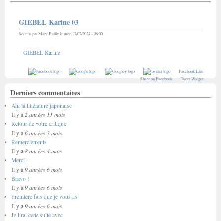
GIEBEL Karine 03
Soumis par
Marc Bailly
le mer, 17/07/2024 - 06:00
GIEBEL Karine
Facebook Like
Share on Facebook
Tweet Widget
Derniers commentaires
Ah, la littérature japonaise
2 années 11 mois
Il y a
Retour de votre critique
6 années 3 mois
Il y a
Remerciements
8 années 4 mois
Il y a
Merci
9 années 6 mois
Il y a
Bravo !
9 années 6 mois
Il y a
Première fois que je vous lis
9 années 6 mois
Il y a
Je lirai cette suite avec