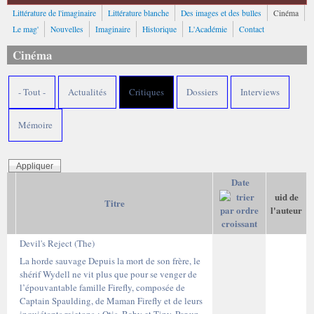
Littérature de l'imaginaire
Littérature blanche
Des images et des bulles
Cinéma
Le mag'
Nouvelles
Imaginaire
Historique
L'Académie
Contact
Cinéma
- Tout -
Actualités
Critiques
Dossiers
Interviews
Mémoire
Date
uid de
Titre
l'auteur
Devil's Reject (The)
La horde sauvage Depuis la mort de son frère, le
shérif Wydell ne vit plus que pour se venger de
l’épouvantable famille Firefly, composée de
Captain Spaulding, de Maman Firefly et de leurs