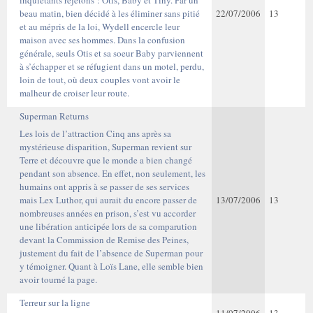
inquiétants rejetons : Otis, Baby et Tiny. Par un
beau matin, bien décidé à les éliminer sans pitié
22/07/2006
13
et au mépris de la loi, Wydell encercle leur
maison avec ses hommes. Dans la confusion
générale, seuls Otis et sa soeur Baby parviennent
à s’échapper et se réfugient dans un motel, perdu,
loin de tout, où deux couples vont avoir le
malheur de croiser leur route.
Superman Returns
Les lois de l’attraction Cinq ans après sa
mystérieuse disparition, Superman revient sur
Terre et découvre que le monde a bien changé
pendant son absence. En effet, non seulement, les
humains ont appris à se passer de ses services
mais Lex Luthor, qui aurait du encore passer de
13/07/2006
13
nombreuses années en prison, s’est vu accorder
une libération anticipée lors de sa comparution
devant la Commission de Remise des Peines,
justement du fait de l’absence de Superman pour
y témoigner. Quant à Loïs Lane, elle semble bien
avoir tourné la page.
Terreur sur la ligne