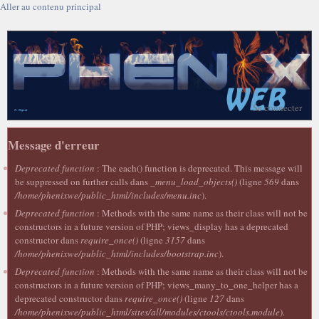
Aller au contenu principal
Se connecter
Message d'erreur
Deprecated function
: The each() function is deprecated. This message will
be suppressed on further calls dans
_menu_load_objects()
(ligne
569
dans
/home/phenixwe/public_html/includes/menu.inc
).
Deprecated function
: Methods with the same name as their class will not be
constructors in a future version of PHP; views_display has a deprecated
constructor dans
require_once()
(ligne
3157
dans
/home/phenixwe/public_html/includes/bootstrap.inc
).
Deprecated function
: Methods with the same name as their class will not be
constructors in a future version of PHP; views_many_to_one_helper has a
deprecated constructor dans
require_once()
(ligne
127
dans
/home/phenixwe/public_html/sites/all/modules/ctools/ctools.module
).