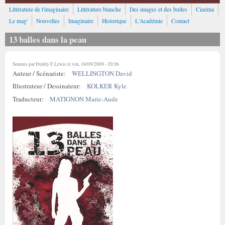
Littérature de l'imaginaire
Littérature blanche
Des images et des bulles
Cinéma
Le mag'
Nouvelles
Imaginaire
Historique
L'Académie
Contact
13 balles dans la peau
Soumis par
Freddy F. Lewis
le ven, 18/09/2009 - 20:06
Auteur / Scénariste:
WELLINGTON David
Illustrateur / Dessinateur:
KOLKER Kyle
Traducteur:
MATIGNON Marie-Aude