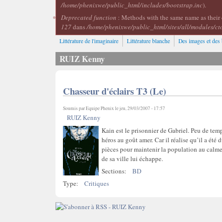
/home/phenixwe/public_html/includes/bootstrap.inc
).
Deprecated function
: Methods with the same name as their 
127
dans
/home/phenixwe/public_html/sites/all/modules/ct
Littérature de l'imaginaire
Littérature blanche
Des images et des 
RUIZ Kenny
Chasseur d'éclairs T3 (Le)
Soumis par
Equipe Phenix
le jeu, 29/03/2007 - 17:57
RUIZ Kenny
Kain est le prisonnier de Gabriel. Peu de tem
héros au goût amer. Car il réalise qu’il a été
pièces pour maintenir la population au calme.
de sa ville lui échappe.
Sections:
BD
Type:
Critiques