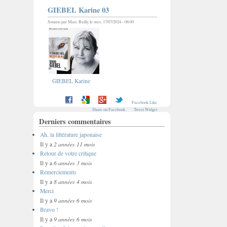
GIEBEL Karine 03
Soumis par
Marc Bailly
le mer, 17/07/2024 - 06:00
GIEBEL Karine
Facebook Like
Share on Facebook
Tweet Widget
Derniers commentaires
Ah, la littérature japonaise
2 années 11 mois
Il y a
Retour de votre critique
6 années 3 mois
Il y a
Remerciements
8 années 4 mois
Il y a
Merci
9 années 6 mois
Il y a
Bravo !
9 années 6 mois
Il y a