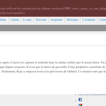
class will not be constructors in a future version of PHP; views_many_to_one_help
ools/ctools.module
).
bulles
Cinéma
Le mag'
Nouvelles
Imaginaire
Historique
L'Académie
Conta
ps après, Cancer est capturé et enfermé dans la même cellule que le jeune héros. Un
 dupé depuis toujours. Il n’est que le héros de pacotille d’une prophétie construite de
 Seulement, Kain a surpassé toutes les prévisions de Gabriel. Ce dernier sent que le
Lire la suite
de Chasseur d'écla