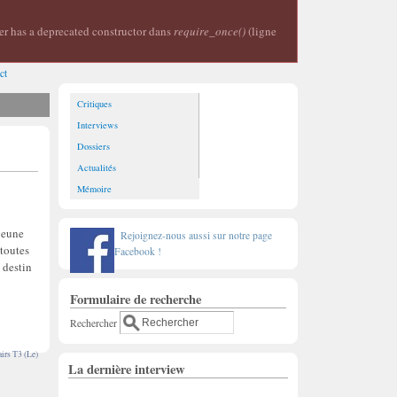
er has a deprecated constructor dans
require_once()
(ligne
ct
Critiques
Interviews
Dossiers
Actualités
Mémoire
 jeune
Rejoignez-nous aussi sur notre page
 toutes
Facebook !
 destin
Formulaire de recherche
Rechercher
irs T3 (Le)
La dernière interview