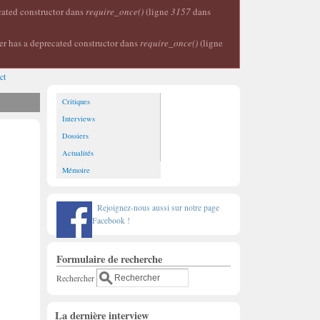
ecated constructor dans
require_once()
(ligne
3157
dans
er has a deprecated constructor dans
require_once()
(ligne
ct
Critiques
Interviews
Dossiers
Actualités
Mémoire
Rejoignez-nous aussi sur notre page
Facebook !
Formulaire de recherche
Rechercher
La dernière interview