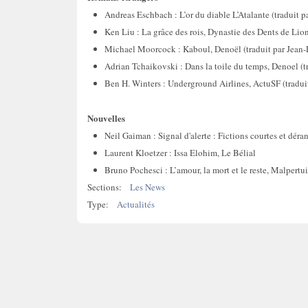
Andreas Eschbach : L’or du diable L’Atalante (traduit p
Ken Liu : La grâce des rois, Dynastie des Dents de Lio
Michael Moorcock : Kaboul, Denoël (traduit par Jean
Adrian Tchaikovski : Dans la toile du temps, Denoel (t
Ben H. Winters : Underground Airlines, ActuSF (traduit
Nouvelles
Neil Gaiman : Signal d'alerte : Fictions courtes et dér
Laurent Kloetzer : Issa Elohim, Le Bélial
Bruno Pochesci : L’amour, la mort et le reste, Malpertui
Sections:
Les News
Type:
Actualités