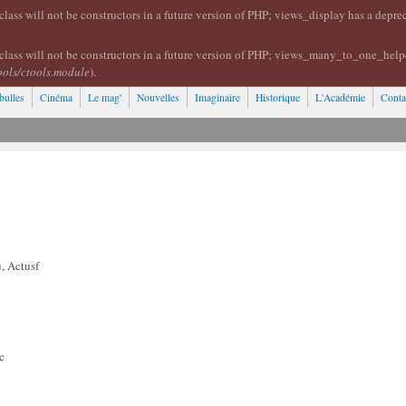
lass will not be constructors in a future version of PHP; views_display has a depr
class will not be constructors in a future version of PHP; views_many_to_one_help
ools/ctools.module
).
bulles
Cinéma
Le mag'
Nouvelles
Imaginaire
Historique
L'Académie
Conta
, Actusf
c