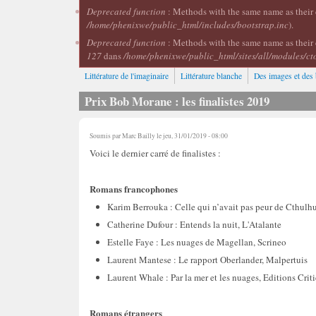
Deprecated function
: Methods with the same name as their c
/home/phenixwe/public_html/includes/bootstrap.inc
).
Deprecated function
: Methods with the same name as their 
127
dans
/home/phenixwe/public_html/sites/all/modules/ct
Littérature de l'imaginaire
Littérature blanche
Des images et des 
Prix Bob Morane : les finalistes 2019
Soumis par
Marc Bailly
le jeu, 31/01/2019 - 08:00
Voici le dernier carré de finalistes :
Romans francophones
Karim Berrouka : Celle qui n’avait pas peur de Cthulhu
Catherine Dufour : Entends la nuit, L'Atalante
Estelle Faye : Les nuages de Magellan, Scrineo
Laurent Mantese : Le rapport Oberlander, Malpertuis
Laurent Whale : Par la mer et les nuages, Editions Criti
Romans étrangers