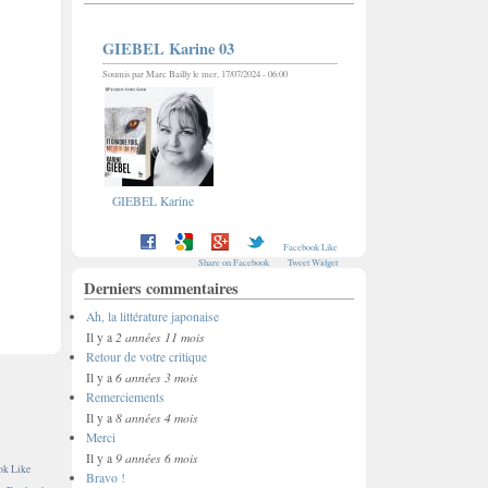
GIEBEL Karine 03
Soumis par
Marc Bailly
le mer, 17/07/2024 - 06:00
GIEBEL Karine
Facebook Like
Share on Facebook
Tweet Widget
Derniers commentaires
Ah, la littérature japonaise
2 années 11 mois
Il y a
Retour de votre critique
6 années 3 mois
Il y a
Remerciements
8 années 4 mois
Il y a
Merci
9 années 6 mois
Il y a
ok Like
Bravo !