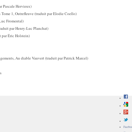
ar Pascale Hervieux)
n Tome 1, Outrefleuve (traduit par Elodie Coello)
-Luc Fromental)
raduit par Henry-Luc Planchat)
 par Éric Holstein)
angements, Au diable Vauvert (traduit par Patrick Marcel)
s
Facebo