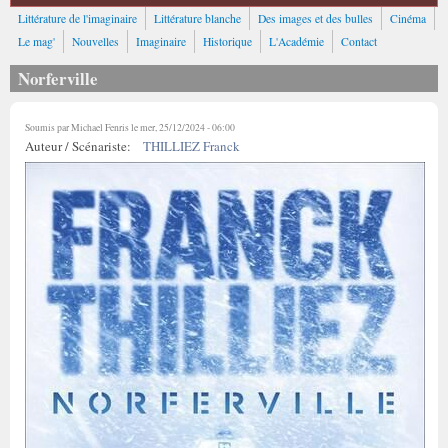
Littérature de l'imaginaire
Littérature blanche
Des images et des bulles
Cinéma
Le mag'
Nouvelles
Imaginaire
Historique
L'Académie
Contact
Norferville
Soumis par
Michael Fenris
le mer, 25/12/2024 - 06:00
Auteur / Scénariste:
THILLIEZ Franck