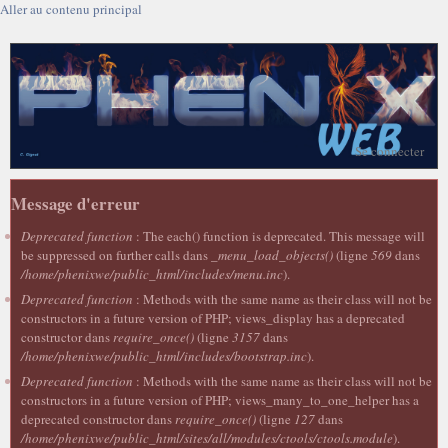
Aller au contenu principal
Se connecter
Message d'erreur
Deprecated function
: The each() function is deprecated. This message will
be suppressed on further calls dans
_menu_load_objects()
(ligne
569
dans
/home/phenixwe/public_html/includes/menu.inc
).
Deprecated function
: Methods with the same name as their class will not be
constructors in a future version of PHP; views_display has a deprecated
constructor dans
require_once()
(ligne
3157
dans
/home/phenixwe/public_html/includes/bootstrap.inc
).
Deprecated function
: Methods with the same name as their class will not be
constructors in a future version of PHP; views_many_to_one_helper has a
deprecated constructor dans
require_once()
(ligne
127
dans
/home/phenixwe/public_html/sites/all/modules/ctools/ctools.module
).