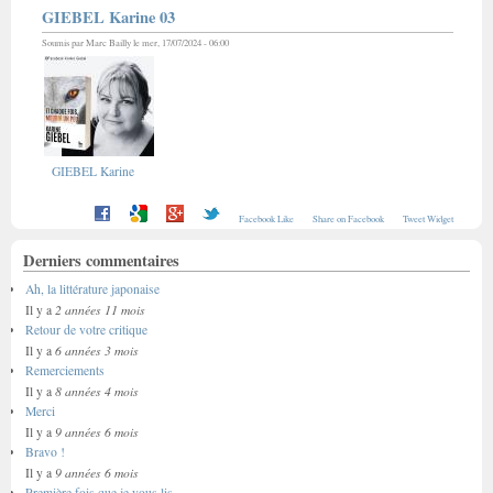
GIEBEL Karine 03
Soumis par
Marc Bailly
le mer, 17/07/2024 - 06:00
GIEBEL Karine
Facebook Like
Share on Facebook
Tweet Widget
Derniers commentaires
Ah, la littérature japonaise
2 années 11 mois
Il y a
Retour de votre critique
6 années 3 mois
Il y a
Remerciements
8 années 4 mois
Il y a
Merci
9 années 6 mois
Il y a
Bravo !
9 années 6 mois
Il y a
Première fois que je vous lis