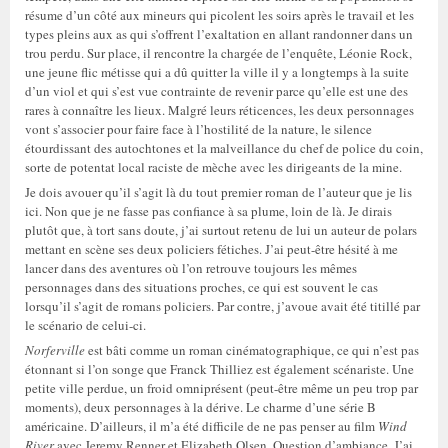
résume d’un côté aux mineurs qui picolent les soirs après le travail et les
types pleins aux as qui s’offrent l’exaltation en allant randonner dans un
trou perdu. Sur place, il rencontre la chargée de l’enquête, Léonie Rock,
une jeune flic métisse qui a dû quitter la ville il y a longtemps à la suite
d’un viol et qui s’est vue contrainte de revenir parce qu’elle est une des
rares à connaître les lieux. Malgré leurs réticences, les deux personnages
vont s’associer pour faire face à l’hostilité de la nature, le silence
étourdissant des autochtones et la malveillance du chef de police du coin,
sorte de potentat local raciste de mèche avec les dirigeants de la mine.
Je dois avouer qu’il s’agit là du tout premier roman de l’auteur que je lis
ici. Non que je ne fasse pas confiance à sa plume, loin de là. Je dirais
plutôt que, à tort sans doute, j’ai surtout retenu de lui un auteur de polars
mettant en scène ses deux policiers fétiches. J’ai peut-être hésité à me
lancer dans des aventures où l’on retrouve toujours les mêmes
personnages dans des situations proches, ce qui est souvent le cas
lorsqu’il s’agit de romans policiers. Par contre, j’avoue avait été titillé par
le scénario de celui-ci.
Norferville
est bâti comme un roman cinématographique, ce qui n’est pas
étonnant si l’on songe que Franck Thilliez est également scénariste. Une
petite ville perdue, un froid omniprésent (peut-être même un peu trop par
moments), deux personnages à la dérive. Le charme d’une série B
américaine. D’ailleurs, il m’a été difficile de ne pas penser au film
Wind
River
avec Jeremy Renner et Elizabeth Olsen. Question d’ambiance. J’ai