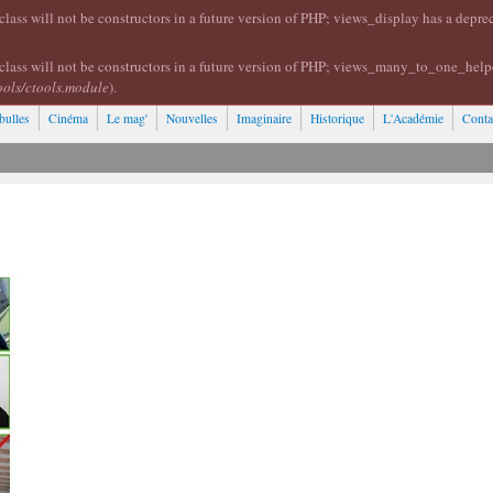
lass will not be constructors in a future version of PHP; views_display has a depr
class will not be constructors in a future version of PHP; views_many_to_one_help
ools/ctools.module
).
bulles
Cinéma
Le mag'
Nouvelles
Imaginaire
Historique
L'Académie
Conta