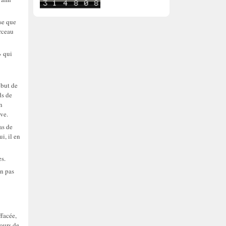
sse que
rceau
» qui
 but de
ds de
n
ive.
as de
i, il en
es.
on pas
ffacée,
ours de