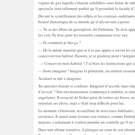
vagues de gaz liquide s’étaient solidifiées sous forme de mé
spectacle était tellement parfait qu’il possédait la faculté d’a
Devant le scintillement des reflets et les couleurs ondulantes 
beauté fantastique de ce monde qu’il découvrait à peine.
— Tu as des filtres de perception, dit Frehirène. Tu dois appr
les voir. Tu dois juste les ressentir, communier avec eux.
— Et comment je fais ça ?
— De la même manière que tu n’as pas appris à ouvrir les yeux
concevoir ton habitat. Ensuite, je te guiderai pour t’intégre
— Concevoir mon habitat ? J’ai bien les instructions qui sur
— Juste imaginer ! Imagine la plénitude, un endroit rassurant
Actalaor se mit à imaginer.
Ses pensées étaient si confuses. Imaginer d’accord, mais im
d’avocat ? Son environnement commença à onduler, se ramasse
angulaires. Il essayait de lâcher prise de toutes ses forces, 
orientait ses choix, mais c’était trop difficile pour lui.
Le moment s’éternisait, accueillant de nouveaux habitants, b
existence. Il aurait aimé écouter son instinct, comme Frehirè
moyens, s’acharnant à vouloir prendre un contrôle qu’il ne 
Dans une ultime tentative, il plongea au cœur de son identit