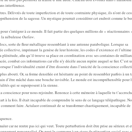
ans interférence.
tres. Délivrés de toute imperfection et de toute contrainte physique, ils n’ont de ce
ppréhension de la sagesse. Un mystique pourrait considérer cet endroit comme le be
 pour s’intégrer à ce monde. Il fait partie des quelques millions de « réactionnaires 
s la nébuleuse
Outlaw
.
locs, sorte de fleur métallique ressemblant à une antenne parabolique. Lorsque sa
sée collective, imprimant la genèse de leur histoire, les codes d’existence et l’ultime
 la plénitude, afin qu’il trouve sa place en coordination avec ses centaines de milliar
ée, combat ces informations car elle n’y décèle aucun repère auquel se fier. C’est u
orsque l’individualité craint d’être dissoute dans l’unicité de la conscience collect
plus abouti. Or, sa forme densifiée est hésitante au point de ressembler parfois à un t
rain d’être mâché dans une bouche invisible. Le monde est incompréhensible pour lu
réalités qui se superposent à la sienne.
 ta conscience pour nous rejoindre. Renonce à cette mémoire à laquelle tu t’accroch
part à la fois. Il était incapable de comprendre le sens de ce langage télépathique. N
 pas comment faire. Actalaor continuait de se transformer chaotiquement, incapable de
équence.
ïur car ne rentre pas ici qui veut. Toute perturbation doit être prise au sérieux et e
onnement personnalisé. On peut le comparer à un stage de réinsertion social avec c