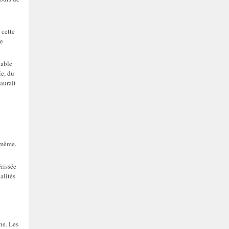
 cette
re
table
ïe, du
aurait
i-même,
rissée
alités
ne. Les