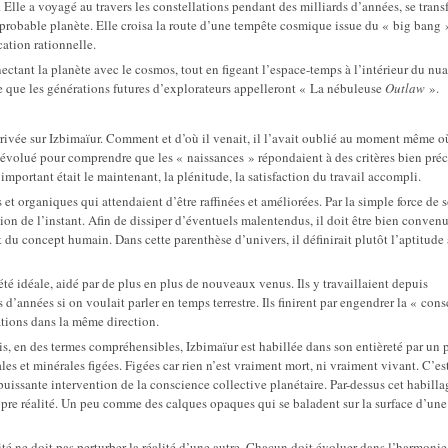
. Elle a voyagé au travers les constellations pendant des milliards d’années, se tran
improbable planète. Elle croisa la route d’une tempête cosmique issue du « big bang 
cation rationnelle.
tant la planète avec le cosmos, tout en figeant l’espace-temps à l’intérieur du nua
e que les générations futures d’explorateurs appelleront « La nébuleuse
Outlaw
».
rivée sur Izbimaïur. Comment et d’où il venait, il l’avait oublié au moment même où
t évolué pour comprendre que les « naissances » répondaient à des critères bien préc
important était le maintenant, la plénitude, la satisfaction du travail accompli.
s et organiques qui attendaient d’être raffinées et améliorées. Par la simple force de 
ion de l’instant. Afin de dissiper d’éventuels malentendus, il doit être bien conven
t du concept humain. Dans cette parenthèse d’univers, il définirait plutôt l’aptitude 
té idéale, aidé par de plus en plus de nouveaux venus. Ils y travaillaient depuis
d’années si on voulait parler en temps terrestre. Ils finirent par engendrer la « con
ations dans la même direction.
ais, en des termes compréhensibles, Izbimaïur est habillée dans son entièreté par un
es et minérales figées. Figées car rien n’est vraiment mort, ni vraiment vivant. C’est
puissante intervention de la conscience collective planétaire. Par-dessus cet habilla
opre réalité. Un peu comme des calques opaques qui se baladent sur la surface d’une 
tité ne doit pas perturber la réalité d’une autre. Chacun doit évoluer dans l’harmonie