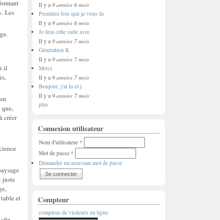
sformant
9 années 6 mois
Il y a
». Les
Première fois que je vous lis
9 années 6 mois
Il y a
Je lirai cette suite avec
ge.
9 années 7 mois
Il y a
Génération K
9 années 7 mois
Il y a
 il
Merci
is,
9 années 7 mois
Il y a
Bonjour, j'ai lu et j
9 années 7 mois
Il y a
son
plus
u que,
à créer
Connexion utilisateur
Nom d'utilisateur
*
science
Mot de passe
*
Demander un nouveau mot de passe
 paysage
 juste
ge,
table et
Compteur
compteur de visiteurs en ligne
 afin