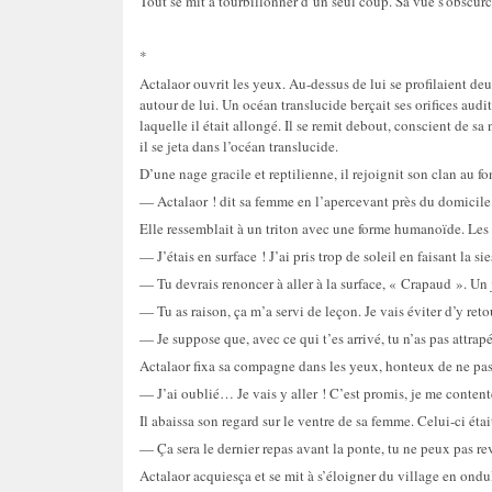
Tout se mit à tourbillonner d’un seul coup. Sa vue s’obscurci
*
Actalaor ouvrit les yeux. Au-dessus de lui se profilaient deu
autour de lui. Un océan translucide berçait ses orifices audi
laquelle il était allongé. Il se remit debout, conscient de s
il se jeta dans l’océan translucide.
D’une nage gracile et reptilienne, il rejoignit son clan au f
— Actalaor ! dit sa femme en l’apercevant près du domicile.
Elle ressemblait à un triton avec une forme humanoïde. Les 
— J’étais en surface ! J’ai pris trop de soleil en faisant la si
— Tu devrais renoncer à aller à la surface, « Crapaud ». Un 
— Tu as raison, ça m’a servi de leçon. Je vais éviter d’y reto
— Je suppose que, avec ce qui t’es arrivé, tu n’as pas attrap
Actalaor fixa sa compagne dans les yeux, honteux de ne pas 
— J’ai oublié… Je vais y aller ! C’est promis, je me contente
Il abaissa son regard sur le ventre de sa femme. Celui-ci étai
— Ça sera le dernier repas avant la ponte, tu ne peux pas re
Actalaor acquiesça et se mit à s’éloigner du village en ondul