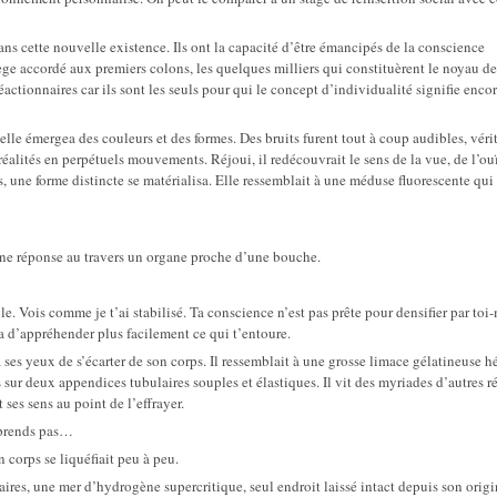
dans cette nouvelle existence. Ils ont la capacité d’être émancipés de la conscience
lège accordé aux premiers colons, les quelques milliers qui constituèrent le noyau de
 réactionnaires car ils sont les seuls pour qui le concept d’individualité signifie enco
elle émergea des couleurs et des formes. Des bruits furent tout à coup audibles, véri
réalités en perpétuels mouvements. Réjoui, il redécouvrait le sens de la vue, de l’ou
une forme distincte se matérialisa. Elle ressemblait à une méduse fluorescente qui 
r une réponse au travers un organe proche d’une bouche.
ôle. Vois comme je t’ai stabilisé. Ta conscience n’est pas prête pour densifier par to
ra d’appréhender plus facilement ce qui t’entoure.
s yeux de s’écarter de son corps. Il ressemblait à une grosse limace gélatineuse hé
ur deux appendices tubulaires souples et élastiques. Il vit des myriades d’autres ré
 ses sens au point de l’effrayer.
mprends pas…
 corps se liquéfiait peu à peu.
ires, une mer d’hydrogène supercritique, seul endroit laissé intact depuis son origi