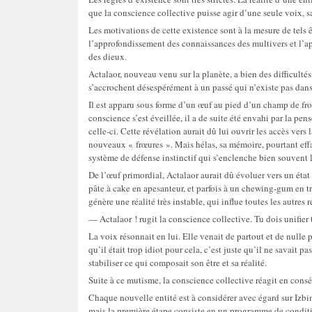
que la conscience collective puisse agir d’une seule voix, s
Les motivations de cette existence sont à la mesure de tels ê
l’approfondissement des connaissances des multivers et l’a
des dieux.
Actalaor, nouveau venu sur la planète, a bien des difficultés
s’accrochent désespérément à un passé qui n’existe pas dan
Il est apparu sous forme d’un œuf au pied d’un champ de fro
conscience s’est éveillée, il a de suite été envahi par la pen
celle-ci. Cette révélation aurait dû lui ouvrir les accès vers
nouveaux « frœures ». Mais hélas, sa mémoire, pourtant effac
système de défense instinctif qui s’enclenche bien souvent l
De l’œuf primordial, Actalaor aurait dû évoluer vers un état 
pâte à cake en apesanteur, et parfois à un chewing-gum en t
génère une réalité très instable, qui influe toutes les autres 
— Actalaor ! rugit la conscience collective. Tu dois unifier
La voix résonnait en lui. Elle venait de partout et de nulle 
qu’il était trop idiot pour cela, c’est juste qu’il ne savait
stabiliser ce qui composait son être et sa réalité.
Suite à ce mutisme, la conscience collective réagit en cons
Chaque nouvelle entité est à considérer avec égard sur Izbima
mais la première étape consiste en un programme de conditi