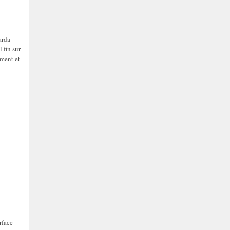
arda
 fin sur
ement et
rface