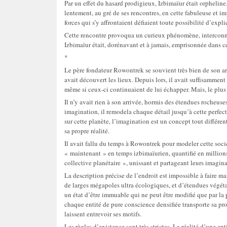
Par un effet du hasard prodigieux, Izbimaïur était orpheline
lentement, au gré de ses rencontres, en cette fabuleuse et 
forces qui s’y affrontaient défiaient toute possibilité d’expli
Cette rencontre provoqua un curieux phénomène, interconnec
Izbimaïur était, dorénavant et à jamais, emprisonnée dans c
*
Le père fondateur Rowontrek se souvient très bien de son ar
avait découvert les lieux. Depuis lors, il avait suffisammen
même si ceux-ci continuaient de lui échapper. Mais, le plus 
Il n’y avait rien à son arrivée, hormis des étendues rocheuse
imagination, il remodela chaque détail jusqu’à cette perfect
sur cette planète, l’imagination est un concept tout différen
sa propre réalité.
Il avait fallu du temps à Rowontrek pour modeler cette socié
« maintenant » en temps izbimaïurien, quantifié en millions 
collective planétaire », unissant et partageant leurs imagin
La description précise de l’endroit est impossible à faire m
de larges mégapoles ultra écologiques, et d’étendues végétal
un état d’être immuable qui ne peut être modifié que par la 
chaque entité de pure conscience densifiée transporte sa pr
laissent entrevoir ses motifs.
Les règles d’existence sont très strictes. La réalité d’une en