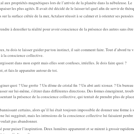
tal aux propriétés magnétiques lors de l’arrivée de la planète dans la nébuleuse. Le
paiser les plus agités. Il avait été décidé de le laisser tel quel afin de servir de théra
sur la surface crêtée de la mer, Actalaor réussit à se calmer et à orienter ses pensées 
endre à densifier ta réalité pour avoir conscience de la présence des autres sans être
, tu dois te laisser guider par ton instinct, il sait comment faire. Tout d’abord tu v
r à la conscience collective.
gissent dans mon esprit mais elles sont confuses, irréelles. Je dois faire quoi ?
, et fais-le apparaitre autour de toi.
aginer quoi ? Une grotte ? Un dôme de cristal fin ? Un abri anti xionax ? Un bureau
r sur lui-même, s’étirer dans différentes directions. Des formes émergèrent, troubl
ressentant la présence de la conscience collective, qui tentait de prendre plus de place
annissant certains, alors qu’il lui était toujours impossible de donner une forme à 
ne lui suggérait, mais les intrusions de la conscience collective lui faisaient perdre
voulait pas abandonner.
é pour puiser l’inspiration. Deux lumières apparurent et se mirent à grossir rapidem