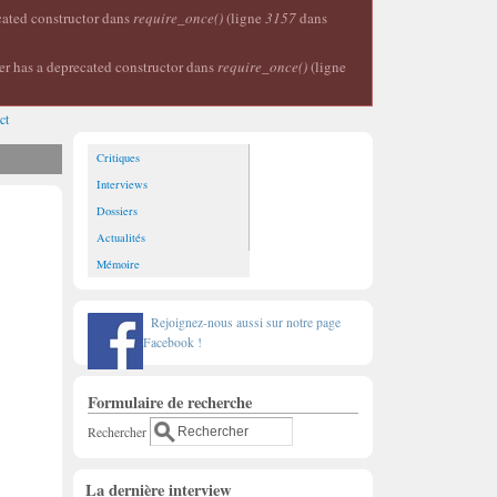
ecated constructor dans
require_once()
(ligne
3157
dans
er has a deprecated constructor dans
require_once()
(ligne
ct
Critiques
Interviews
Dossiers
Actualités
Mémoire
Rejoignez-nous aussi sur notre page
Facebook !
Formulaire de recherche
Rechercher
La dernière interview