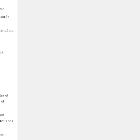
pie.
sur la
 forcé de
as
es et
 et
son
 tous ses
ent.