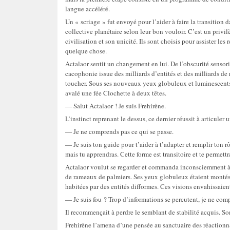
langue accéléré.
Un « scriage » fut envoyé pour l’aider à faire la transition 
collective planétaire selon leur bon vouloir. C’est un privi
civilisation et son unicité. Ils sont choisis pour assister les
quelque chose.
Actalaor sentit un changement en lui. De l’obscurité sensori
cacophonie issue des milliards d’entités et des milliards de 
toucher. Sous ses nouveaux yeux globuleux et luminescents, 
avalé une fée Clochette à deux têtes.
— Salut Actalaor ! Je suis Frehirène.
L’instinct reprenant le dessus, ce dernier réussit à articule
— Je ne comprends pas ce qui se passe.
— Je suis ton guide pour t’aider à t’adapter et remplir ton r
mais tu apprendras. Cette forme est transitoire et te permett
Actalaor voulut se regarder et commanda inconsciemment à se
de rameaux de palmiers. Ses yeux globuleux étaient montés s
habitées par des entités difformes. Ces visions envahissaient
— Je suis fou ? Trop d’informations se percutent, je ne co
Il recommençait à perdre le semblant de stabilité acquis. Son
Frehirène l’amena d’une pensée au sanctuaire des réactionna