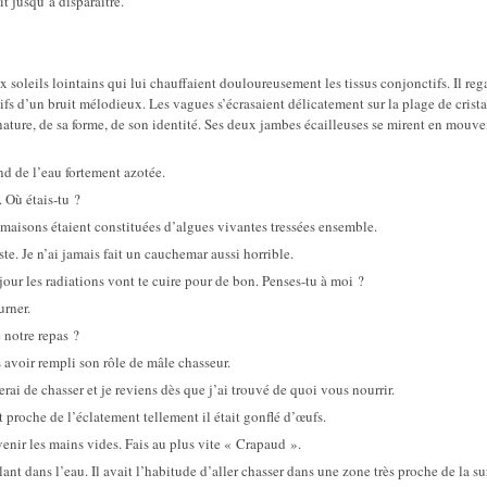
t jusqu’à disparaître.
x soleils lointains qui lui chauffaient douloureusement les tissus conjonctifs. Il reg
tifs d’un bruit mélodieux. Les vagues s’écrasaient délicatement sur la plage de cristal
a nature, de sa forme, de son identité. Ses deux jambes écailleuses se mirent en mouv
ond de l’eau fortement azotée.
 Où étais-tu ?
maisons étaient constituées d’algues vivantes tressées ensemble.
este. Je n’ai jamais fait un cauchemar aussi horrible.
jour les radiations vont te cuire pour de bon. Penses-tu à moi ?
urner.
é notre repas ?
avoir rempli son rôle de mâle chasseur.
rai de chasser et je reviens dès que j’ai trouvé de quoi vous nourrir.
t proche de l’éclatement tellement il était gonflé d’œufs.
venir les mains vides. Fais au plus vite « Crapaud ».
ant dans l’eau. Il avait l’habitude d’aller chasser dans une zone très proche de la su