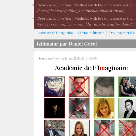
Deprecated function
: Methods with the same name as their c
/home/phenixwe/public_html/includes/bootstrap.inc
).
Deprecated function
: Methods with the same name as their 
127
dans
/home/phenixwe/public_html/sites/all/modules/ct
Littérature de l'imaginaire
Littérature blanche
Des images et des 
Izbimaïur par Daniel Garot
Soumis par
Anonyme
le mer, 22/06/2016 - 06:00