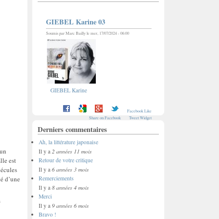
GIEBEL Karine 03
Soumis par
Marc Bailly
le mer, 17/07/2024 - 06:00
GIEBEL Karine
Facebook Like
Share on Facebook
Tweet Widget
Derniers commentaires
Ah, la littérature japonaise
 un
2 années 11 mois
Il y a
lle est
Retour de votre critique
lécules
6 années 3 mois
Il y a
té d’une
Remerciements
8 années 4 mois
Il y a
Merci
s
9 années 6 mois
Il y a
Bravo !