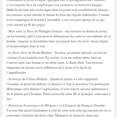
c’est toujours face au végétal que son existence se trouvera changée.
Difficile de faire plus éclectique dans le genre et la sensibilité de chacun
des auteurs, ayant abordé le thème de bien des façons différentes. Comme
il est compliqué de résumé l’ensemble, voici un petit aperçu de ce qui
vous attend au fil des pages.
-
Mon amie la Rose
de Philippe Gontier : une histoire en forme de polar,
où un homme, prêt à tout pour se débarrasser du cadavre encombrant de sa
femme, imagine la dissimuler dans ses grands bacs de roses. Assez légère
et humoristique dans le ton.
-
Le Kulu-Nere
de Pierre Brulhet : Seydou, un enfant africain, se croit la
victime d’une malédiction. En réalité, il est un enfant-arbre, fruit de
l’union entre une femme et un arbre sacré, le Kulu-Nere. Une histoire
empreinte de poésie sur la différence de l’autre et la façon de
l’appréhender.
-
Sexburge
de Celine Maltère : Quand la plante a-t-elle supplanté
l’homme au point de réduire ce dernier à l’état d’anecdote? Le professeur
Héliotrope croit détenir l’explication, et tout repose sur une maltraitance
de la plante par l’homme. Petite nouvelle entre SF et dystopie, amusante à
lire.
-
Fantaisies botaniques
de Mirgance et d’Aiquose
de François Fierobe :
J’avoue être passé totalement à côté de cette nouvelle qui raconte les us et
coutumes végétales de deux cités, Mirgance et Aiquose, dans une