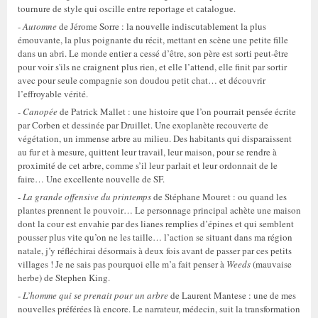
tournure de style qui oscille entre reportage et catalogue.
-
Automne
de Jérome Sorre : la nouvelle indiscutablement la plus
émouvante, la plus poignante du récit, mettant en scène une petite fille
dans un abri. Le monde entier a cessé d’être, son père est sorti peut-être
pour voir s'ils ne craignent plus rien, et elle l’attend, elle finit par sortir
avec pour seule compagnie son doudou petit chat… et découvrir
l’effroyable vérité.
-
Canopée
de Patrick Mallet : une histoire que l’on pourrait pensée écrite
par Corben et dessinée par Druillet. Une exoplanète recouverte de
végétation, un immense arbre au milieu. Des habitants qui disparaissent
au fur et à mesure, quittent leur travail, leur maison, pour se rendre à
proximité de cet arbre, comme s’il leur parlait et leur ordonnait de le
faire… Une excellente nouvelle de SF.
-
La grande offensive du printemps
de Stéphane Mouret : ou quand les
plantes prennent le pouvoir… Le personnage principal achète une maison
dont la cour est envahie par des lianes remplies d’épines et qui semblent
pousser plus vite qu’on ne les taille… l’action se situant dans ma région
natale, j’y réfléchirai désormais à deux fois avant de passer par ces petits
villages ! Je ne sais pas pourquoi elle m’a fait penser à
Weeds
(mauvaise
herbe) de Stephen King.
-
L’homme qui se prenait pour un arbre
de Laurent Mantese : une de mes
nouvelles préférées là encore. Le narrateur, médecin, suit la transformation