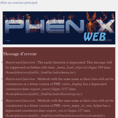
Aller au contenu principal
Se connecter
Message d'erreur
Deprecated function
: The each() function is deprecated. This message will
be suppressed on further calls dans
_menu_load_objects()
(ligne
569
dans
/home/phenixwe/public_html/includes/menu.inc
).
Deprecated function
: Methods with the same name as their class will not be
constructors in a future version of PHP; views_display has a deprecated
constructor dans
require_once()
(ligne
3157
dans
/home/phenixwe/public_html/includes/bootstrap.inc
).
Deprecated function
: Methods with the same name as their class will not be
constructors in a future version of PHP; views_many_to_one_helper has a
deprecated constructor dans
require_once()
(ligne
127
dans
/home/phenixwe/public_html/sites/all/modules/ctools/ctools.module
).