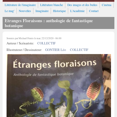
Littérature de l'imaginaire
Littérature blanche
Des images et des bulles
Cinéma
Le mag'
Nouvelles
Imaginaire
Historique
L'Académie
Contact
Etranges Floraisons : anthologie de fantastique
botanique
Soumis par
Michael Fenris
le mar, 22/12/2020 - 06:00
Auteur / Scénariste:
COLLECTIF
Illustrateur / Dessinateur:
GONTIER Léo
COLLECTIF