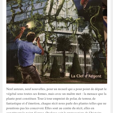
Neuf auteurs, neuf nouvelles, pour un recueil qui a pour point de départ le
végétal sous toutes ses formes, mais avec un maître mot : la menace que la
plante peut constituer. Tour à tour empreint de polar, de terreur, de
fantastique et d’émotion, chaque récit nous parle des plantes telles que ne
pourrions pas les concevoir. Elles sont au centre du récit, elles en
constituent le point d’orgue. Quelque soit le protagoniste de l’histoire,