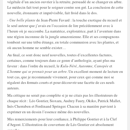
végétale d’un ancien ouvrier à la retraite, persuadé de se changer en arbre.
Le médecin fait tout pour le soigner contre son gré. La conclusion de cette
nouvelle, étonnante et imprévisible, fait froid dans le dos.
-
Une belle plante
de Jean-Pierre Favard : la touche exotique du recueil et
le seul auteur que j’avais eu l’occasion de lire précédemment avec à
l’heure où je succombe. La narratrice, exploratrice, part à l’aventure dans
une région inconnue de la jungle amazonienne. Elle et ses compagnons
tombent sur une tribu étrange, en totale communion avec les plantes, et
où aucun homme ne semble exister…
Au final, ce sont donc neuf nouvelles, toutes d’excellentes factures,
certaines, comme toujours dans ce genre d’anthologie, ayant plus ma
faveur : dans l’ordre du recueil, le
Kulu-Néré, Automne, Canopée
et
L’homme qui se prenait pour un arbre
. Un excellent moment de lecture en
tout cas, que je recommande vivement, pour ceux qui comme moi se
régalent des formats courts et pour découvrir une facette de ces neufs
auteurs.
Ma critique ne serait pas complète si je ne citais pas les illustrateurs de
chaque récit : Léo Gontier, Sioxara, Audrey Faury, Okiko, Patrick Mallet,
Inès Cherraben et Ferdinand Springer. Chacun à sa manière parvient à
exprimer en un dessin l’essence même des nouvelles.
Mes remerciements pour leur confiance, à Philippe Gontier et à la Clef
d’Argent. L’illustration de couverture de Léo Gontier est absolument