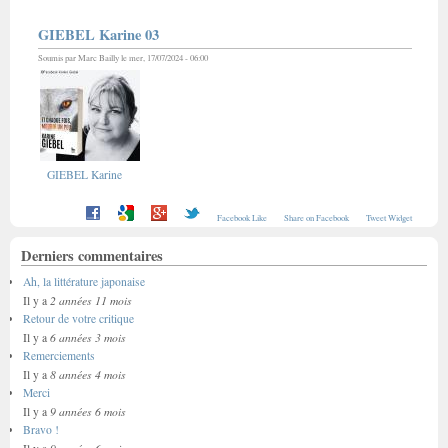
GIEBEL Karine 03
Soumis par
Marc Bailly
le mer, 17/07/2024 - 06:00
GIEBEL Karine
Facebook Like
Share on Facebook
Tweet Widget
Derniers commentaires
Ah, la littérature japonaise
2 années 11 mois
Il y a
Retour de votre critique
6 années 3 mois
Il y a
Remerciements
8 années 4 mois
Il y a
Merci
9 années 6 mois
Il y a
Bravo !