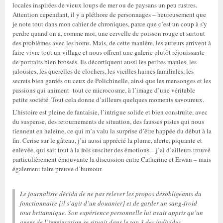
locales inspirées de vieux loups de mer ou de paysans un peu rustres.
Attention cependant, il y a pléthore de personnages – heureusement que
je note tout dans mon cahier de chroniques, parce que c’est un coup à s’y
perdre quand on a, comme moi, une cervelle de poisson rouge et surtout
des problèmes avec les noms. Mais, de cette manière, les auteurs arrivent à
faire vivre tout un village et nous offrent une galerie plutôt réjouissante
de portraits bien brossés. Ils décortiquent aussi les petites manies, les
jalousies, les querelles de clochers, les vieilles haines familiales, les
secrets bien gardés ou ceux de Polichinelle, ainsi que les mensonges et les
passions qui animent tout ce microcosme, à l’image d’une véritable
petite société. Tout cela donne d’ailleurs quelques moments savoureux.
L’histoire est pleine de fantaisie, l’intrigue solide et bien construite, avec
du suspense, des retournements de situation, des fausses pistes qui nous
tiennent en haleine, ce qui m’a valu la surprise d’être happée du début à la
fin. Cerise sur le gâteau, j’ai aussi apprécié la plume, alerte, piquante et
enlevée, qui sait tout à la fois susciter des émotions – j’ai d’ailleurs trouvé
particulièrement émouvante la discussion entre Catherine et Erwan – mais
également faire preuve d’humour.
Le journaliste décida de ne pas relever les propos désobligeants du
fonctionnaire [il s’agit d’un douanier] et de garder un sang-froid
tout britannique. Son expérience personnelle lui avait appris qu’un
agent de l’immigration se situait dans le top 3 des individus