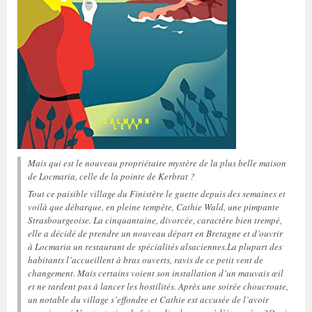
Mais qui est le nouveau propriétaire mystère de la plus belle maison
de Locmaria, celle de la pointe de Kerbrat ?
Tout ce paisible village du Finistère le guette depuis des semaines et
voilà que débarque, en pleine tempête, Cathie Wald, une pimpante
Strasbourgeoise. La cinquantaine, divorcée, caractère bien trempé,
elle a décidé de prendre un nouveau départ en Bretagne et d’ouvrir
à Locmaria un restaurant de spécialités alsaciennes.La plupart des
habitants l’accueillent à bras ouverts, ravis de ce petit vent de
changement. Mais certains voient son installation d’un mauvais œil
et ne tardent pas à lancer les hostilités. Après une soirée choucroute,
un notable du village s’effondre et Cathie est accusée de l’avoir