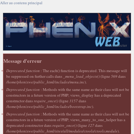
Aller au contenu principal
Se connecter
Message d'erreur
Deprecated function
: The each() function is deprecated. This message will
be suppressed on further calls dans
_menu_load_objects()
(ligne
569
dans
/home/phenixwe/public_html/includes/menu.inc
).
Deprecated function
: Methods with the same name as their class will not be
constructors in a future version of PHP; views_display has a deprecated
constructor dans
require_once()
(ligne
3157
dans
/home/phenixwe/public_html/includes/bootstrap.inc
).
Deprecated function
: Methods with the same name as their class will not be
constructors in a future version of PHP; views_many_to_one_helper has a
deprecated constructor dans
require_once()
(ligne
127
dans
/home/phenixwe/public_html/sites/all/modules/ctools/ctools.module
).