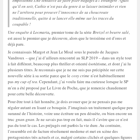
empoisonné.Une tentative de faire plier bagages à l’étrangère ?Quoi
qu’il en soit, Cathie n’est pas du genre à se laisser intimider et rien
ne l’arrêtera pour prouver l’innocence de sa choucroute
traditionnelle, quitte à se lancer elle-même sur les traces du
coupable !
Une enquête à Locmaria
,
premier tome de la série
Bretzel et beurre salé
,
est aussi le premier que je découvre, alors que le troisième est d’ores et
déjà paru.
Je connaissais Margot et Jean Le Moal sous le pseudo de Jacques
Vandroux – que j’ai d’ailleurs rencontré au SLP 2019 – dans un style tout
à fait différent, beaucoup plus thriller et orienté ésotérisme, et dont j’ai lu
plusieurs titres. Je reconnais que je ne me suis pas précipitée sur cette
nouvelle série à sa sortie parce que le
cosy crime
n’est habituellement
pas
my cup of tea
. Cependant, j’ai voulu faire ma curieuse lorsque le SP
,
m’en a été proposé par Le Livre de Poche
que je remercie chaudement
pour cette belle découverte.
Pour être tout à fait honnête, je dois avouer que je ne pensais pas me
régaler autant en lisant ce bouquin. J’imaginais un traitement quelque peu
suranné de l’histoire, voire une écriture un peu désuète, ou bien encore un
truc
gnan-gnan
. Je ne savais pas trop en fait, mais il s’avère que ce n’est
pas du tout le cas. Les préjugés ont parfois la vie dure. Au contraire,
l’ensemble est de facture résolument moderne et met en scène des
protagonistes très actuels et ce, malgré certains clichés et quelques figures