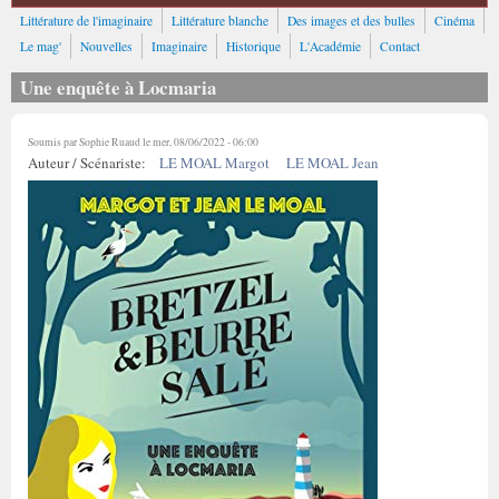
Littérature de l'imaginaire
Littérature blanche
Des images et des bulles
Cinéma
Le mag'
Nouvelles
Imaginaire
Historique
L'Académie
Contact
Une enquête à Locmaria
Soumis par
Sophie Ruaud
le mer, 08/06/2022 - 06:00
Auteur / Scénariste:
LE MOAL Margot
LE MOAL Jean